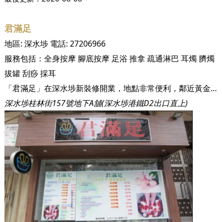
君滿足
地區:
深水埗
電話:
27206966
服務包括：
全身按摩
腳底按摩
足浴
推拿
疏通淋巴
耳燭
臍燭
拔罐
刮痧
採耳
「君滿足」在深水埗新裝修開業，地點非常便利，鄰近黃金電腦商場／高登廣場，從地鐵站D2出口一出直行，也只需要3分鐘。加上價錢合理，技師專業，地方企理舒適，自開業以來，已吸引不少區內外的客人不斷光顧。
深水埗桂林街157號地下A舖(深水埗港鐵D2出口直上)