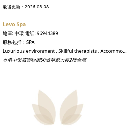
最後更新：
2026-08-08
Levo Spa
地區:
中環
電話:
96944389
服務包括：
SPA
Luxurious environment . Skillful therapists . Accommodating staff . Highest grade organic products, u200b, Bring the expertise of the apothecary and our holistic approach to health and beauty to people and communities. We use natural and unique ways to enhance total body wellness, energy, and pleasure which lead to the healthy life style.,, Do to others what you would others do to you., Build meaningful relationships. Create connections., Distinctive service.,, From the latin word levis which means "light, not heavy". English words for the Latin word Levo are relax, soothe, minify., u200b, Unwind . Connected . Warm
香港中環威靈頓街50號華威大廈2樓全層