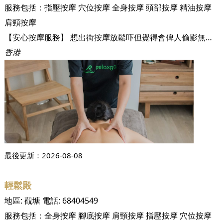
服務包括：
指壓按摩
穴位按摩
全身按摩
頭部按摩
精油按摩
肩頸按摩
【安心按摩服務】 想出街按摩放鬆吓但覺得會俾人偷影無晒私隱？唔想做個 #壞左嘅人 但肌肉腰痛等長期痛症接踵而來？ 講多無謂，做就最實際，即刻預約 Relaxgo 到點按摩服務，各類專業按摩療程統一價格，最專業嘅按摩師最快可在兩小時內到達府上。無論你住係鯉魚門定係大坑，都有按摩師上門服務。按得安心之餘，給自己的生活煥然一新的感覺，搵翻迷失工作嘅自己，以最fit形象從新出發！
香港
最後更新：
2026-08-08
輕鬆殿
地區:
觀塘
電話:
68404549
服務包括：
全身按摩
腳底按摩
肩頸按摩
指壓按摩
穴位按摩