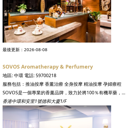
最後更新：
2026-08-08
SOVOS Aromatherapy & Perfumery
地區:
中環
電話:
59700218
服務包括：
推油按摩
香薰治療
全身按摩
精油按摩
孕婦療程
SOVOS是一個專業的香薰品牌，致力於將100％有機草藥，個性化診斷和療法整合到您的日常整體生活方式中。在熱情洋溢的國際合格芳香療法師社區的支持下，SOVOS遵循嚴格的自然藥劑師的要求，選擇最優質的治療級植物物種。每種產品都生長在全球30多個國家/地區最有利的土壤上，因此在每種產品配方中，我們基本上都使用最好的成分。我們利用純植物植物，花朵和種子的至關重要的本質來振興您的身體心靈，幫助您消除毒素，刺激血液循環並為整體健康恢復肌膚。 通過採取以症狀為重點的方法來促進臨床芳香療法的使命，使我們完全重塑了生產和銷售優質水療產品的傳統方式。我們所有的產品都是小批量負責任地製作，以保留有機成分的新鮮度和重要的治療精髓。 我們努力將古老的植物學智慧與現代科學相結合，並通過研討會，多媒體活動和出版物的形式提供有關精油和植物油在治療，生態，經濟和精神方面的益處的教育。我們這樣做是為了您和家人以及寵物的健康！
香港中環和安里1號德和大廈1/F