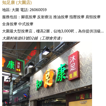
知足康 (大圍店)
地區:
大圍
電話:
26060059
服務包括：
腳底按摩
反射療法
推油按摩
指壓按摩
肩頸按摩
全身按摩
中式按摩
大圍最大型按摩店，樓高2層，佔地3,000呎，為你提供頂級按摩享受
大圍村南道63號D2鋪（工聯會旁邊）