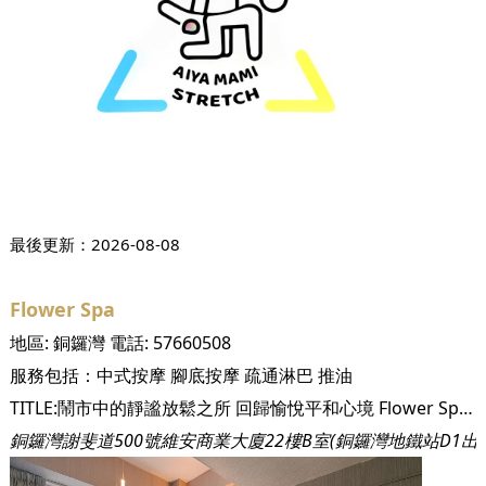
最後更新：
2026-08-08
Flower Spa
地區:
銅鑼灣
電話:
57660508
服務包括：
中式按摩
腳底按摩
疏通淋巴
推油
TITLE:鬧市中的靜謐放鬆之所 回歸愉悅平和心境 Flower Spa 位於人群熙攘的銅鑼灣，卻異於繁華鬧市，提供了一個靜謐空間予忙錄的都市人。Flower Spa 店主明白香港人的忙碌，更希望Flower Spa 可成為繁忙都市人的一片喘息空間，因此店舖主打舒適休閒，裝修以暖黃色及粉藍色為主調，設計柔和溫暖，讓人踏進Flower Spa時立刻感受到一份舒適感，而店舖選址更面向湛藍海港，如此美景，即便靜靜欣賞也能自然恢復平和心情，配合Flower Spa的按摩服務則更進一步暫忘煩惱。 https://staticfiles2.hellotoby.com/gallery/2022/08/44809051.jpeg TITLE:彈性獨立房間 按顧客需求調整 Flower Spa如許多按摩店一般，擁有寧靜的按摩獨立房間，但市面大多按摩店的獨立房間只擺放床位，因此顧客進行腳部按摩一般都會於大堂進行，Flower Spa卻不但有床位獨立房，還有單獨的腳位按摩房，讓你可以更安心自在地與同行好友聊天！Flower Spa的床位按摩房則可分為單人獨立房，亦可調整為雙人獨立房，彈性滿足不同顧客的需求，而大廳的座位安排亦很彈性，假如3位同行，店主便會調整按摩椅數量，安排大家坐在一起，齊放鬆齊享樂。 https://staticfiles2.hellotoby.com/gallery/2022/08/13505378.jpeg https://staticfiles2.hellotoby.com/gallery/2022/08/63917879.jpeg TITLE:按摩年資高達二十年 為你提供有效舒服的按摩 Flower Spa的按摩師傅平均擁有10-20年按摩經驗，曾於深圳知名水療會以及本港著名美容院工作，可見其實力得到認證，配合店主親測有效的按摩精油及按摩儀器，兩者雙結合，保證有效舒緩你的身體疲勞，放鬆心情，讓你在短短數小時內得療癒之感！ https://staticfiles2.hellotoby.com/gallery/2022/08/33214455.jpeg TITLE:設身處地照料客人 力求精益求精 Flower Spa 會設身處地考慮每位顧客的服務感，若然按摩途中，顧客感到不舒服或不適應，便可以透過WhatsApp告知店主...
銅鑼灣謝斐道500號維安商業大廈22樓B室(銅鑼灣地鐵站D1出