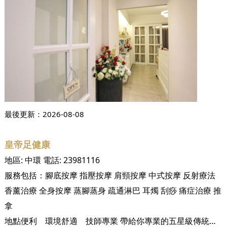
最後更新：
2026-08-08
皇帝足健康
地區:
中環
電話:
23981116
服務包括：
腳底按摩
指壓按摩
肩頸按摩
中式按摩
反射療法
香薰治療
全身按摩
蒸腳蒸身
疏通淋巴
耳燭
刮痧
痛症治療
推
拿
地點便利 環境舒適 技師專業 帶給你專業的五星級傳統中式按摩體驗 香港人工作忙碌，生活節奏緊張，不少人都面對各類痛症不適，想在中區找尋一間地點方便、環境舒適、技師專業的按摩店，一點也不容易。這次介紹的 皇帝足健康，就一次過滿足哂你這三個願望，務求為忙碌勞累的都市人提供一個放鬆舒緩的好去處。