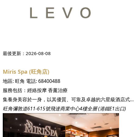
最後更新：
2026-08-08
Miris Spa (旺角店)
地區:
旺角
電話:
68400488
服務包括：
經絡按摩
香薰治療
集養身美容於一身，以其優質、可靠及卓越的六星級酒店式服務見稱，每位Miris Spa美療師運用專業的按摩手法，讓無數尊貴顧客身心壓力得以釋放，位置尖沙咀、銅鑼灣、旺角及荃灣的岩石按摩專門店以現代舒適的設計為主題，房間內備有獨立按摩床，配上柔和燈光予人全面放鬆的環境，讓顧客可盡情享受按摩帶來的舒緩感覺，使身心靈達到完美平衡！ Miris Spa一直堅守以天然不具侵害性的自然療法，務求為顧客締造出「由內而外」健康的自然美肌效果。
旺角彌敦道611-615號飛達商業中心4樓全層 (港鐵E1出口)