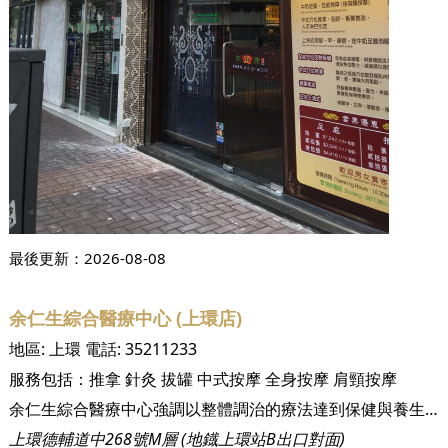
最後更新：
2026-08-08
余仁生綜合醫療中心 (上環店)
地區:
上環
電話:
35211233
服務包括：
推拿
針灸
拔罐
中式按摩
全身按摩
肩頸按摩
余仁生綜合醫療中心強調以整體調治的療法達到保健與養生的目的。我們的診所為您提供全方位中醫中藥療法，為您減輕不適之外，更予您一股全新的活力。 無論您面對的是急性疾患、慢性疾患，抑或想要以中醫中藥達到養生保健的目的，我們資深醫療團隊可為您提供全面的健康檢查，並為您制定個人專屬的治療方案。
上環德輔道中268號M層 (地鐡上環站B出口對面)