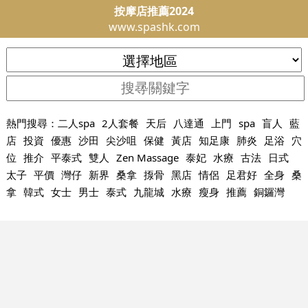
按摩店推薦2024
www.spashk.com
熱門搜尋：
二人spa
2人套餐
天后
八達通
上門
spa
盲人
藍
店
投資
優惠
沙田
尖沙咀
保健
黃店
知足康
肺炎
足浴
穴
位
推介
平泰式
雙人
Zen Massage
泰妃
水療
古法
日式
太子
平價
灣仔
新界
桑拿
揼骨
黑店
情侶
足君好
全身
桑
拿
韓式
女士
男士
泰式
九龍城
水療
瘦身
推薦
銅鑼灣