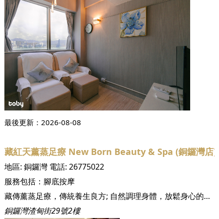
最後更新：
2026-08-08
藏紅天薰蒸足療 New Born Beauty & Spa (銅鑼灣店)
地區:
銅鑼灣
電話:
26775022
服務包括：
腳底按摩
藏傳薰蒸足療，傳統養生良方; 自然調理身體，放鬆身心的好選擇。
銅鑼灣渣甸街29號2樓