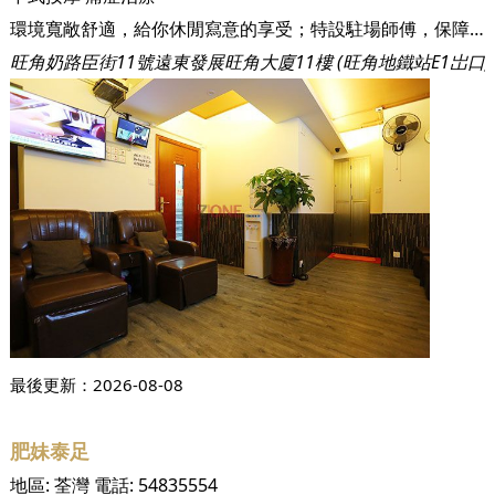
環境寬敞舒適，給你休閒寫意的享受；特設駐場師傅，保障服務質素。
旺角奶路臣街11號遠東發展旺角大廈11樓 (旺角地鐵站E1岀口)
最後更新：
2026-08-08
肥妹泰足
地區:
荃灣
電話:
54835554