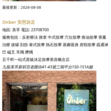
最後更新：
2026-08-08
Onber 安芭沐足
地區:
美孚
電話:
23708700
服務包括：
反射療法
推拿
中式按摩
穴位按摩
推油按摩
香薰
治療
拔罐
刮痧
泰式按摩
熱石按摩
蒸腳蒸身
肩頸按摩
疏通淋
巴
磁叉
耳燭
臍燭
五千呎一站式星級沐足按摩美容概念店
九龍美孚新邨百老匯街41-43號三期平台150-151A舖