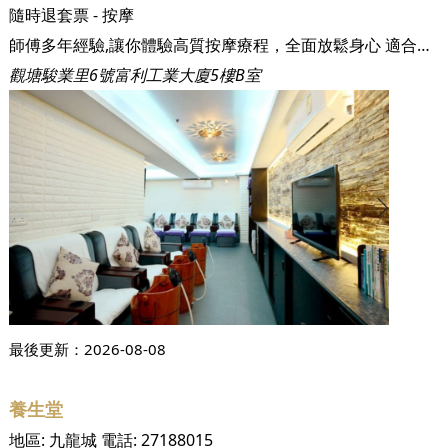
隨時退套票 - 按摩
師傅多年經驗,讓你體驗高質按摩療程，全面放鬆身心 適合情侣、夫婦、一家大細 環境清幽高雅 整潔獨立按摩房 超值套餐 舒緩各種痛症
觀塘駿業里6號富利工業大廈5樓B室
最後更新：
2026-08-08
養生堂
地區:
九龍城
電話:
27188015