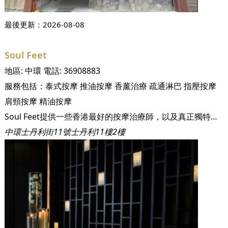
最後更新：
2026-08-08
Soul Feet
地區:
中環
電話:
36908883
服務包括：
泰式按摩
推油按摩
香薰治療
疏通淋巴
指壓按摩
肩頸按摩
精油按摩
Soul Feet提供一些香港最好的按摩治療師，以及真正獨特的環境。 按摩療法不僅可以幫助和治療身體，還能治愈心靈。 按摩護理服務以及環境媲美五星級酒店的spa，但價格更實惠。 由著名設計師A＆A Design的Alexander Chang精心打造的室內設計營造出香港獨一無二的氛圍。 您可以在這個位於市區中心中放鬆身心並儘情享受。
中環士丹利街11號士丹利11樓2樓