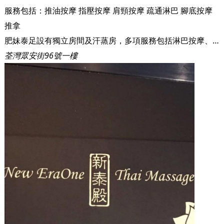
服務包括：
推油按摩
指壓按摩
肩頸按摩
疏通淋巴
腳底按摩
推拿
肥妹泰足設有獨立房間及汗蒸房，多項服務包括淋巴按摩、草球、推拿等，適合男女老少。為左確保客人放心，進店前，店員會為客人量度體溫，再用寶衛美無酒精消毒噴液為客人噴灑。每間獨立按摩房，使用前後都會消毒再供使用，希望每位客人可以放心。肥妹泰足有正宗泰國師傅，亦有中式按摩，所選用的精油也有不同，而其按摩的精油亦有治療痛症及舒緩的效用。
荃灣眾安街96號一樓