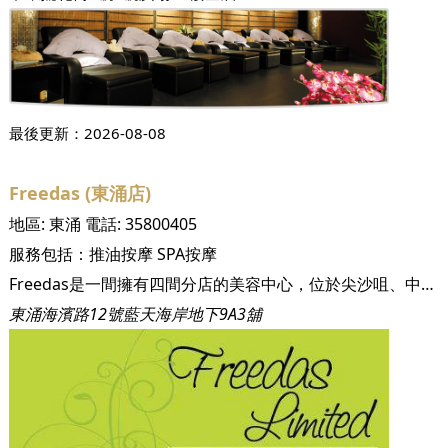
最後更新：
2026-08-08
Freedas (東涌店)
地區:
東涌
電話:
35800405
服務包括：
推油按摩
SPA按摩
Freedas是一間擁有四間分店的美容中心，位於尖沙咀、中環、灣仔及東涌。Freedas提供專業美容服務，並以最實惠的價錢給予客人最好的服務。
東涌海濱路12號藍天海岸地下9A3舖