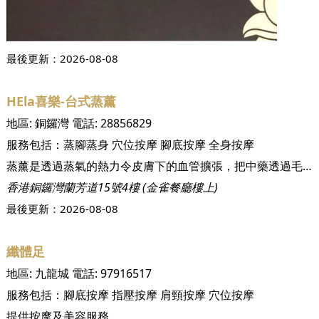
最後更新：
2026-08-08
HEla喜樂-台式蒸薰
地區:
銅鑼灣
電話:
28856829
服務包括：
蒸腳蒸身
穴位按摩
腳底按摩
全身按摩
蒸薰是透過蒸氣的熱力令皮膚下的血管擴張，把中藥透過毛孔快速滲透至皮膚底層吸收，讓皮膚深層次排汗，將毒素和重金屬撤底排出體外，強健身體機能，改善免疫系統，達致保健及養生功效，容光煥發。,喜樂台式蒸薰真正重視療效，為保障客人的健康：1.所有中藥包均由農本方 (香港註冊中醫藥廠) 提供。2.所有飲用水和蒸薰水經由KangenWater 還原水機過濾和處理，讓藥效更容易為人體吸收。3.室內每日用臭氧機消毒淨化空氣。4.我們會徹底清潔和消毒薰蒸用品，確保每位客人的安全衛生。
香港銅鑼灣蘭芳道15號4樓 (金雀餐廳樓上)
最後更新：
2026-08-08
纖體足
地區:
九龍城
電話:
97916517
服務包括：
腳底按摩
指壓按摩
肩頸按摩
穴位按摩
提供按摩及美容服務