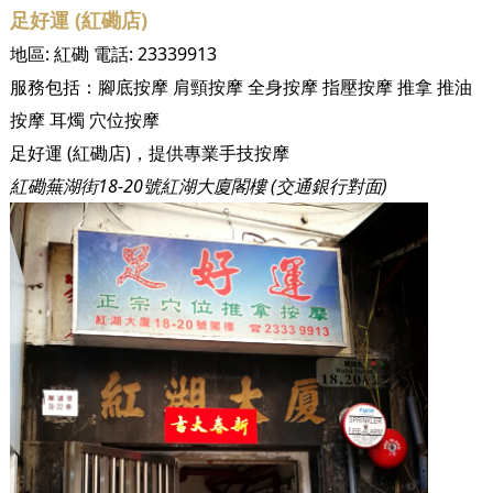
足好運 (紅磡店)
地區:
紅磡
電話:
23339913
服務包括：
腳底按摩
肩頸按摩
全身按摩
指壓按摩
推拿
推油
按摩
耳燭
穴位按摩
足好運 (紅磡店)，提供專業手技按摩
紅磡蕪湖街18-20號紅湖大廈閣樓 (交通銀行對面)