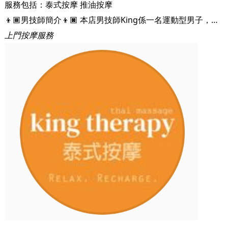
服務包括：
泰式按摩
推油按摩
👦🏾男技師簡介👦🏿 本店男技師King係一名運動型男子，佢一向鐘情按摩，喜歡研究不同手法、點樣先至按得最舒服，有效。曾經從事建造業同餐飲業嘅佢，初時唔懂得保護身體再加上長時間體力勞動，所以都嘗試過唔同嘅勞損。
上門按摩服務