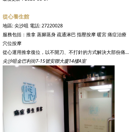
從心養生館
地區:
尖沙咀
電話:
27220028
服務包括：
推拿
蒸腳蒸身
疏通淋巴
指壓按摩
暖宮
痛症治療
穴位按摩
從心運用推拿復位，以不開刀、不打針的方式解決大部份痛症。 徒手整形手法能做到五官整形，體形塑造之效果。
尖沙咀金巴利街7-15號安聯大廈14樓A室