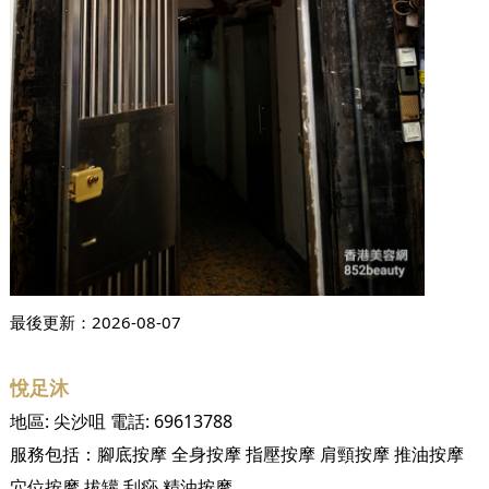
最後更新：
2026-08-07
悅足沐
地區:
尖沙咀
電話:
69613788
服務包括：
腳底按摩
全身按摩
指壓按摩
肩頸按摩
推油按摩
穴位按摩
拔罐
刮痧
精油按摩