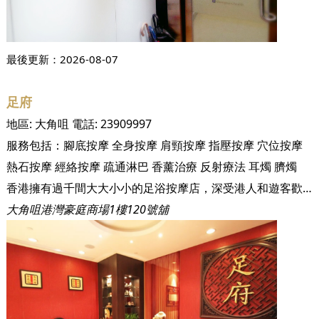
最後更新：
2026-08-07
足府
地區:
大角咀
電話:
23909997
服務包括：
腳底按摩
全身按摩
肩頸按摩
指壓按摩
穴位按摩
熱石按摩
經絡按摩
疏通淋巴
香薰治療
反射療法
耳燭
臍燭
香港擁有過千間大大小小的足浴按摩店，深受港人和遊客歡迎，可以說總有一間在你附近，但要在大角咀尋找一間優質的按摩店卻非常困難。今日 SeeWide 就為你推介一間六星級的足浴按摩專門店 － 「足府」！「足府」裝潢古色古香，價錢公道，技師專業，是大角咀區按摩的必然之選！ 「足府」位於大角咀港灣豪庭商場，地點便利。環境寧靜舒適，裝潢優雅，加上店內柔和的燈光，配合淡淡的香薰香氣，步進「足府」時，即令你忘記平日繁瑣的工作，享受「足府」為你提供的優質按摩服務。此外，每個座位更設有獨立的電視機，讓客人可以邊享受按摩，邊觀賞電視節目。
大角咀港灣豪庭商場1樓120號舖