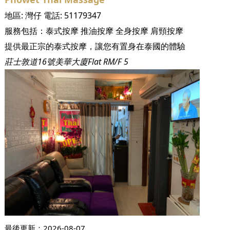
地區:
灣仔
電話:
51179347
服務包括：
泰式按摩
推油按摩
全身按摩
肩頸按摩
提供最正宗的泰式按摩，讓您有置身在泰國的體驗
莊士敦道16號美華大廈Flat RM/F 5
最後更新：
2026-08-07