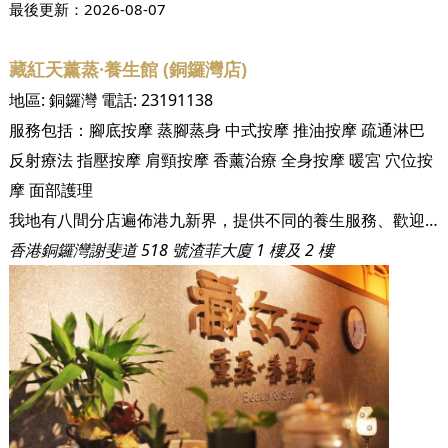
最後更新：
2026-08-07
藏紅天薰蒸·養生館 (銅鑼灣店)
地區:
銅鑼灣
電話:
23191138
服務包括：
腳底按摩
蒸腳蒸身
中式按摩
推油按摩
疏通淋巴
反射療法
指壓按摩
肩頸按摩
香薰治療
全身按摩
暖宮
穴位按
摩
面部護理
我地有八間分店遍佈港九新界，提供不同的養生服務、歡迎男女賓！
香港銅鑼灣謝斐道 518 號渣菲大廈 1 樓及 2 樓