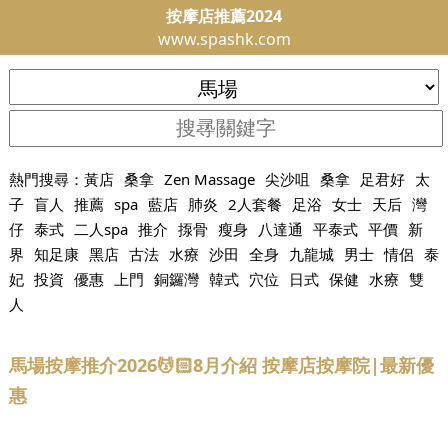
按摩店推薦2024
www.spashk.com
熱門搜尋：
黃店
桑拿
Zen Massage
尖沙咀
桑拿
足君好
太
子
盲人
推薦
spa
藍店
肺炎
2人套餐
足浴
女士
天后
灣
仔
泰式
二人spa
推介
揼骨
瘦身
八達通
平泰式
平價
新
界
知足康
黑店
古法
水療
沙田
全身
九龍城
男士
情侶
泰
妃
投資
優惠
上門
銅鑼灣
韓式
穴位
日式
保健
水療
雙
人
馬場按摩推介2026💆🏻8月介紹 按摩店按摩院|最新優
惠