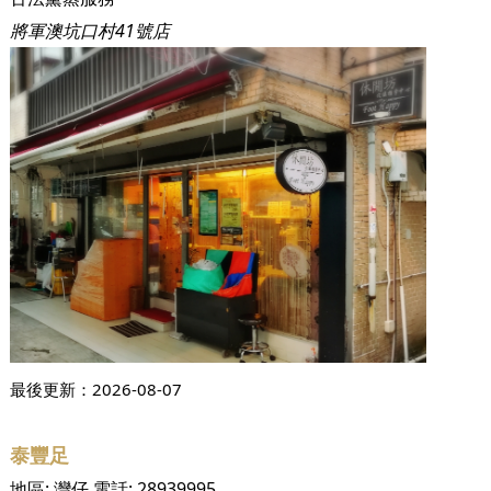
將軍澳坑口村41號店
最後更新：
2026-08-07
泰豐足
地區:
灣仔
電話:
28939995