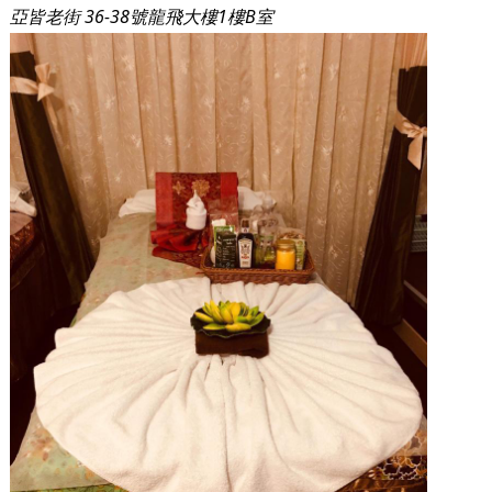
亞皆老街 36-38號龍飛大樓1樓B室