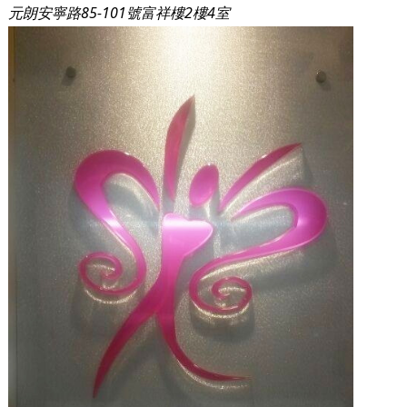
元朗安寧路85-101‎號富祥樓2樓4室