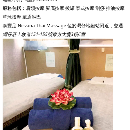
服務包括：
肩頸按摩
腳底按摩
拔罐
泰式按摩
刮痧
推油按摩
草球按摩
疏通淋巴
泰豐足 Nirvana Thai Massage 位於灣仔地鐵站附近，交通便利。店內寬敞有格調，充滿泰國情懷，進入店後能使人放下腳步和放鬆心情。
灣仔莊士敦道151-155號東方大廈3樓C室