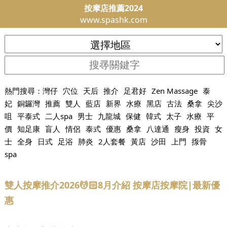
按摩店推薦2024
www.spashk.com
熱門搜尋：
灣仔
穴位
天后
推介
足君好
Zen Massage
泰
妃
銅鑼灣
推薦
雙人
藍店
新界
水療
黑店
古法
桑拿
尖沙
咀
平泰式
二人spa
男士
九龍城
保健
韓式
太子
水療
平
價
知足康
盲人
情侶
泰式
優惠
桑拿
八達通
瘦身
投資
女
士
全身
日式
足浴
肺炎
2人套餐
黃店
沙田
上門
揼骨
spa
雙人按摩推介2026💆🏻8月介紹 按摩店按摩院|最新優
惠