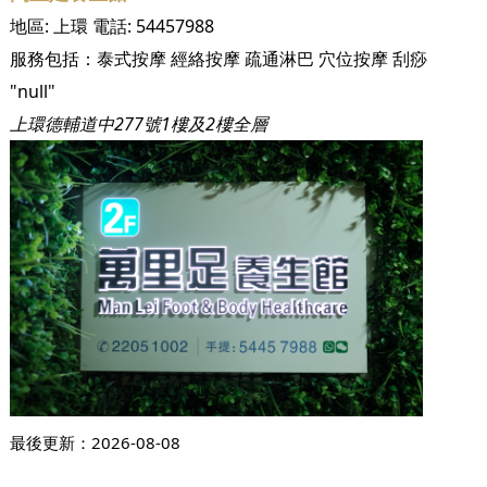
地區:
上環
電話:
54457988
服務包括：
泰式按摩
經絡按摩
疏通淋巴
穴位按摩
刮痧
"null"
上環德輔道中277號1樓及2樓全層
最後更新：
2026-08-08