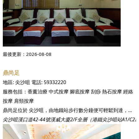
最後更新：
2026-08-08
鼎尚足
地區:
尖沙咀
電話:
59332220
服務包括：
香薰治療
中式按摩
腳底按摩
刮痧
熱石按摩
經絡
按摩
肩頸按摩
鼎尚足位於 尖沙咀，由地鐵站步行數分鐘便可輕鬆到達，方便快捷，來自四方八面的顧客都可隨時享受到令人身心舒爽的按摩服務。而店內環境寬敞，設備完善，更能讓您舒適、放鬆地享受服務，將所有煩惱都拋之腦後，找到身心最放鬆的狀態。
尖沙咀漢口道42-44號漢威大廈2/F全層（港鐵尖沙咀站A1/C2