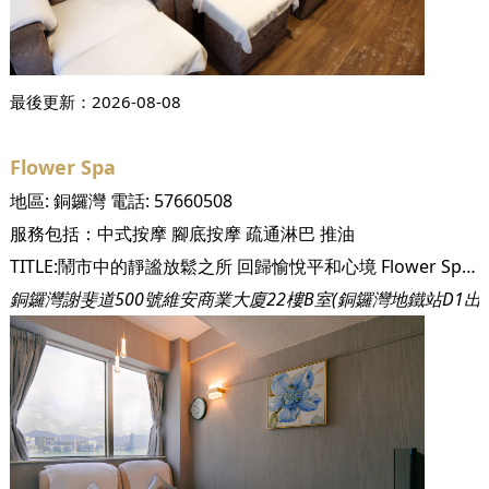
最後更新：
2026-08-08
Flower Spa
地區:
銅鑼灣
電話:
57660508
服務包括：
中式按摩
腳底按摩
疏通淋巴
推油
TITLE:鬧市中的靜謐放鬆之所 回歸愉悅平和心境 Flower Spa 位於人群熙攘的銅鑼灣，卻異於繁華鬧市，提供了一個靜謐空間予忙錄的都市人。Flower Spa 店主明白香港人的忙碌，更希望Flower Spa 可成為繁忙都市人的一片喘息空間，因此店舖主打舒適休閒，裝修以暖黃色及粉藍色為主調，設計柔和溫暖，讓人踏進Flower Spa時立刻感受到一份舒適感，而店舖選址更面向湛藍海港，如此美景，即便靜靜欣賞也能自然恢復平和心情，配合Flower Spa的按摩服務則更進一步暫忘煩惱。 https://staticfiles2.hellotoby.com/gallery/2022/08/44809051.jpeg TITLE:彈性獨立房間 按顧客需求調整 Flower Spa如許多按摩店一般，擁有寧靜的按摩獨立房間，但市面大多按摩店的獨立房間只擺放床位，因此顧客進行腳部按摩一般都會於大堂進行，Flower Spa卻不但有床位獨立房，還有單獨的腳位按摩房，讓你可以更安心自在地與同行好友聊天！Flower Spa的床位按摩房則可分為單人獨立房，亦可調整為雙人獨立房，彈性滿足不同顧客的需求，而大廳的座位安排亦很彈性，假如3位同行，店主便會調整按摩椅數量，安排大家坐在一起，齊放鬆齊享樂。 https://staticfiles2.hellotoby.com/gallery/2022/08/13505378.jpeg https://staticfiles2.hellotoby.com/gallery/2022/08/63917879.jpeg TITLE:按摩年資高達二十年 為你提供有效舒服的按摩 Flower Spa的按摩師傅平均擁有10-20年按摩經驗，曾於深圳知名水療會以及本港著名美容院工作，可見其實力得到認證，配合店主親測有效的按摩精油及按摩儀器，兩者雙結合，保證有效舒緩你的身體疲勞，放鬆心情，讓你在短短數小時內得療癒之感！ https://staticfiles2.hellotoby.com/gallery/2022/08/33214455.jpeg TITLE:設身處地照料客人 力求精益求精 Flower Spa 會設身處地考慮每位顧客的服務感，若然按摩途中，顧客感到不舒服或不適應，便可以透過WhatsApp告知店主...
銅鑼灣謝斐道500號維安商業大廈22樓B室(銅鑼灣地鐵站D1出