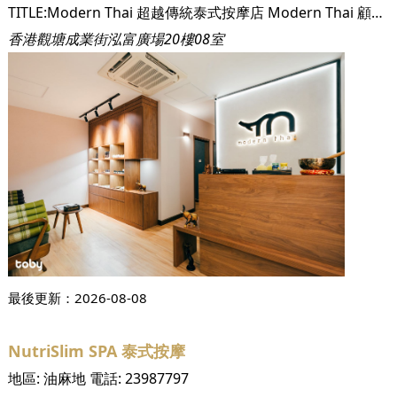
TITLE:Modern Thai 超越傳統泰式按摩店 Modern Thai 顧名思義有著現代化的意思，但同時亦蘊藏著More Than Thai的態度，是一間結合現代與傳統元素的新式按摩店。 Modern Thai 店主本就是按摩喜好者，過去數年間，多次親身體驗泰國本地及香港的按摩店，因而熟悉泰國正宗按摩的流程與手法，亦富有作為顧客的感想及意見，可謂十分了解顧客的需求。因此，店主創立Modern Thai時不僅僅是將泰國正宗按摩引入香港，更從親身體驗中得到啟發，獨創出一套現代化的按摩服務流程，更能滿足按摩顧客的需求，真正令客人悠然放鬆地享受服務。 https://staticfiles2.hellotoby.com/gallery/2022/08/9565331.jpeg TITLE:獨創現代化服務流程 從細節照顧客人需求 Modern Thai自創的服務流程從每個微小細節出發。早在預約服務時，接待人員便會先了解你想要按摩的部位、力度喜好及需求，以便安排適合的按摩師傅和房間。 當你來臨Modern Thai，會先填寫一份簡單問卷，回答疾病及敏感源相關問題，好讓按摩師傅注意，避免按摩弄巧反拙成傷害。問卷上亦有按摩喜好的問題，想安靜按摩抑是輕鬆聊天皆由你決定！而當你需要充電線或其他設備時，只需於問卷上勾選或填寫便可，無需親自向店員詢問。 不過最特別的莫過於Modern Thai 提供的正反人像圖！許多人按摩時都不懂或怕尷尬，導致無法說出自己需要集中按摩的部位，而Modern Thai的人像圖就可讓你無需親口講，事先圈起身體酸痛、疲勞的部位和在不適宜按摩的部位打上交叉，通知按摩師傅要著重按摩或避開哪些部位，更加方便！ https://staticfiles2.hellotoby.com/gallery/2022/08/98292574.jpeg 完成按摩後，Modern Thai還會為你奉上泰國香茅茶及泰式小糕點。小食、茶飲都是從有著「香港小泰國」之稱的九龍城購入的，保證你品嚐到泰國正宗口味！而Modern Thai 提供的小食，每次都不同，給予你一份驚喜！ https://staticfiles2.hellotoby.com/gallery/2022/08/10761293.jpeg TITLE:正宗泰國按摩服務...
香港觀塘成業街泓富廣場20樓08室
最後更新：
2026-08-08
NutriSlim SPA 泰式按摩
地區:
油麻地
電話:
23987797