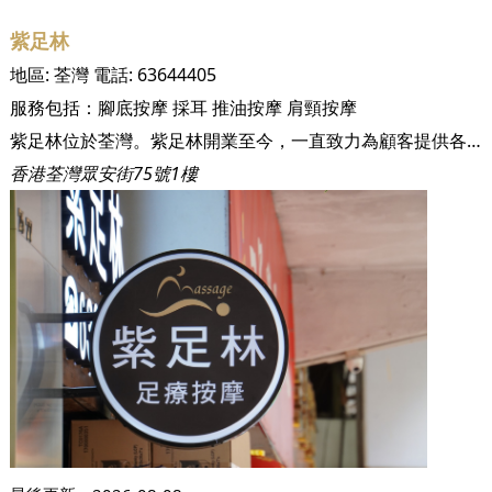
紫足林
地區:
荃灣
電話:
63644405
服務包括：
腳底按摩
採耳
推油按摩
肩頸按摩
紫足林位於荃灣。紫足林開業至今，一直致力為顧客提供各式各樣的專業按摩和推油等服務， 在鬧市中為顧客提供一個能夠放鬆身心靈的地方。
香港荃灣眾安街75號1樓