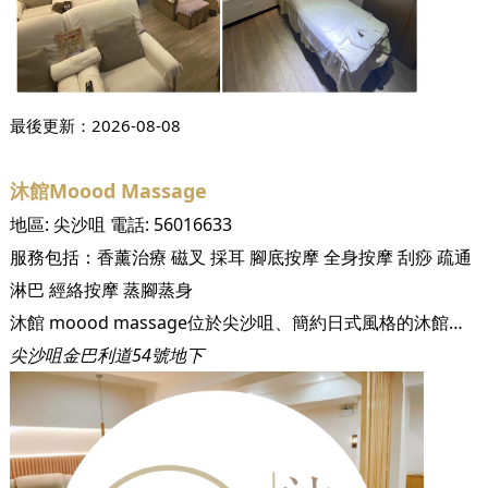
最後更新：
2026-08-08
沐館Moood Massage
地區:
尖沙咀
電話:
56016633
服務包括：
香薰治療
磁叉
採耳
腳底按摩
全身按摩
刮痧
疏通
淋巴
經絡按摩
蒸腳蒸身
沐館 moood massage位於尖沙咀、簡約日式風格的沐館為大家帶來舒適嘅按摩、足浴、養生體驗，讓您短暫逃離繁忙都市生活，適時放慢生活步調，讓頭腦與情感回到平衡，感覺煥然一新，恢復能量。 沐館 moood massage擁有2000呎的舒適空間，以「地、水、風、火」元素，設雙人房和單人房。完成理療後更奉上純天然工藝製成的養生花茶和小食，作完美的總結。 人氣項目： 【全面恢復 Refreshment 】 養生套裝 ·熱療排毒汗蒸足浴桶 40 mins ·足底穴位按摩 50 mins ·頭肩頸按摩 10 mins 係試業期間，我地會為尊貴嘅您地提供9折優惠，優惠直至11月20日！
尖沙咀金巴利道54號地下