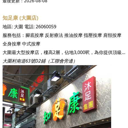
最後更新：
2026-08-08
知足康 (大圍店)
地區:
大圍
電話:
26060059
服務包括：
腳底按摩
反射療法
推油按摩
指壓按摩
肩頸按摩
全身按摩
中式按摩
大圍最大型按摩店，樓高2層，佔地3,000呎，為你提供頂級按摩享受
大圍村南道63號D2鋪（工聯會旁邊）