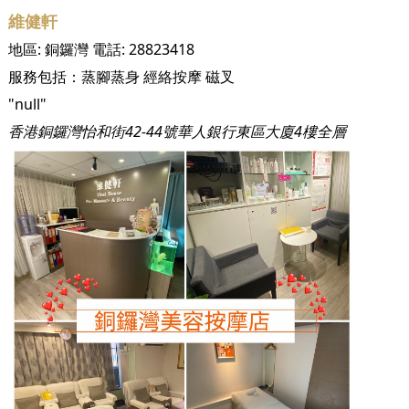
維健軒
地區:
銅鑼灣
電話:
28823418
服務包括：
蒸腳蒸身
經絡按摩
磁叉
"null"
香港銅鑼灣怡和街42-44號華人銀行東區大廈4樓全層