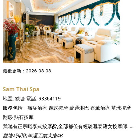
最後更新：
2026-08-08
Sam Thai Spa
地區:
觀塘
電話:
93364119
服務包括：
痛症治療
泰式按摩
疏通淋巴
香薰治療
草球按摩
刮痧
熱石按摩
我哋有正宗嘅泰式按摩🤗,全部都係有經驗嘅泰籍女按摩師. 環境清潔乾淨, 仲有獨立間隔添 ,新張期內而家都係震撼價$130蚊45分鐘, 真係平到呢 :-) 我哋就喺APM商場隔離,直接過嚟就可以啦, 記得預約喎,而家都好多朋友嚟緊呀!!! 營業時間星期一至日,早上 十一時至晚上 十時. 預約熱線 93364119.
觀塘巧明街年運工業大廈4B