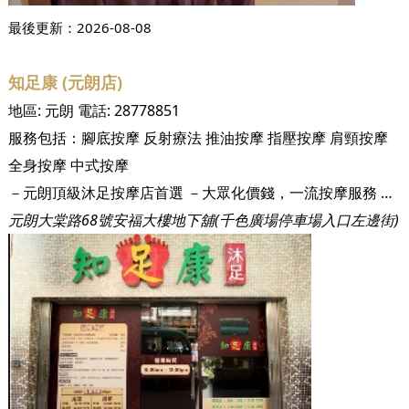
最後更新：
2026-08-08
知足康 (元朗店)
地區:
元朗
電話:
28778851
服務包括：
腳底按摩
反射療法
推油按摩
指壓按摩
肩頸按摩
全身按摩
中式按摩
－元朗頂級沐足按摩店首選 －大眾化價錢，一流按摩服務 －寬敞按摩大廳，親朋好友共聚首選 成立於1996年嘅「知足康」，因為優質嘅服務態度以及舒適嘅按摩環境、嚴格嘅衛生要求，開店至現今已有五家分店。知足康 (元朗店)為第五間分店，樓高 2層，佔地約 2,000多呎，比客人享受更寬敞嘅按摩空間。 一踏入「知足康」嘅大廳內，其店內裝潢就好佚行入高級酒店一樣，有親切嘅服務人員為您服務，而最令人驚嘆嘅係知足康大眾化嘅價錢！令人放鬆之餘亦唔需要擔心荷包會唔會大失血！知足康深受區內外客戶喜愛，經常一開店，就已經有熟客嚟按摩！喺知足康元朗店，有整潔舒適嘅單人、雙人按摩房，可以邀請親朋好友同家人一齊放鬆享受。知足康有多年按摩經驗嘅技師，熟練嘅按摩手法能助你消除疲勞，提供比你最優質嘅按摩服務，減輕你喺生活上的嘅！
元朗大棠路68號安福大樓地下舖(千色廣場停車場入口左邊街)