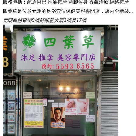
服務包括：
疏通淋巴
推油按摩
蒸腳蒸身
香薰治療
經絡按摩
四葉草是位於元朗的足浴穴位保健美容專門店，店内全新裝修，佈置簡約溫馨，環境舒服。四葉草設有獨立房間、雙人房間及洗手間，服務使用本地品牌按摩油及一次性床單，亦嚴格採取防疫抗疫措施。
元朗鳳悠東街9號好順意大廈3號及17號