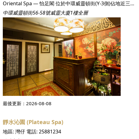
Oriental Spa — 怡足閣 位於中環威靈頓街(Y-3側)佔地近三千尺，按摩師及美容師均是香港頂級會所特約及指定專業技師，服務以客為先，店內柔和而寧靜的環境，優雅而充滿東方色彩的裝潢更是忙裡偷閒的好去處。, 我們採用優質物料，配以專業手法，令客人達至身、心舒坦的感覺。了解客人需要，從而提供不同款式的組合服務。, 客人除了可享用單次服務付款外，另有不同優惠種類以供選擇，令客人:買得開心、用得放心。, Foot Reflexology, Body Massage, Nail Services,Foot Massage and Body Massage,Facial Service,
中環威靈頓街56-58號威靈大廈1樓全層
最後更新：
2026-08-08
靜水沁園 (Plateau Spa)
地區:
灣仔
電話:
25881234