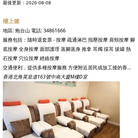
最後更新：
2026-08-08
樓上健
地區:
炮台山
電話:
34861666
服務包括：
隨時退套票 - 按摩
疏通淋巴
指壓按摩
肩頸按摩
腳
底按摩
全身按摩
面部護理
蒸腳蒸身
推拿
耳燭
採耳
拔罐
熱
石按摩
穴位按摩
經絡按摩
交通便利，提供多種按摩服務 方便附近居民或放工後的香港人到本店按摩一下放鬆身心
香港北角英皇道163號中南大廈M樓D室