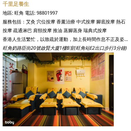
千里足養生
地區:
旺角
電話:
98801997
服務包括：
艾灸
穴位按摩
香薰治療
中式按摩
腳底按摩
熱石
按摩
疏通淋巴
肩頸按摩
推油
蒸腳蒸身
瑞典式按摩
香港人生活繁忙，以致疏於運動，加上長時間作息不正及姿勢不良，導致長久累積的壓力開始影響身體各處，容易形成各種痛症等都市病。千里足的出現便是希望幫助香港人解決都市病，舒緩痛楚，讓您在千里足能夠真正放鬆身心，最重要的是讓您學會將養生成習慣，將健康延續下去。 【千里足空間寬敞，設有多個按摩座位】 千里足十分重視客人的隱私，除了提供六個梳化式按腳位，亦為客人準備了五間風格十足的獨立房間，當中更有兩間雙人房，讓您可以隨心選擇自己一個享受獨處時光，還是想與朋友享受同時聚舊亦得。千里足更採用一次性及獨立包裝用具，務求提供一個清潔衛生的環境之餘，令您安心享受到最隱私的服務。 千里足的貼心不止於外在配套，亦十分重視將養生從外到內帶給客人。千里足會根據天氣季節的變化，每一日提供不同種類的養生茶飲，如羅漢果、菊花、金銀花、雪花、洛神花等，近來熱浪襲港天氣較熱，千里足亦親自煲了菊花、金銀花、金棗茶為您消暑解渴。配合著悠和的音樂，喝一口千里足親自沖泡的季節性花茶，就這樣坐著享受您們的專屬時光吧！ 【設有私隱高的獨立房間，而且環境乾淨衛生】 【特設雙人獨立房，適合客人相約好友家人一起按摩放鬆】 千里足希望為客人們帶來最全面的服務，從頭到腳的按摩服務，您都能在千里足找到。千里足的六位的男女師傅，他們對於按摩美容，痛症治療有超過10-20年的經驗，知曉養生奧妙，定能幫助您由內到外排毒美顏，讓您達到健康美的境界。 千里足新店開張特別推薦90分鐘以上的按摩項目，會贈送【刮痧 或 拔罐】於療程期間同步進行，對於喜歡出一身熱汗的客人，更可選擇千里足贈送的【納米汗蒸】，深層排毒，促進新陳代謝。除了優質服務，千里足亦為了迎合客人不同需要，搜集了多種提供針對性功效的精油，適時選擇最能解決客人現時身體狀況的種類，而【瑞典式香熏推油】，更能針對性處理淋巴問題，有效放鬆緊繃的肌肉，加速血液循環，令您的身體感覺更輕盈。 千里足位於旺角奶路臣街的啟賢大廈，由地鐵站E2出口直行大約3分鐘便可到達，十分便利四方八面而來的客人 【啟賢大廈位於嘉豐大藥房及阿里郎熱狗店之間】
旺角奶路臣街20號啟賢大廈1樓B室(旺角站E2出口步行3分鐘)