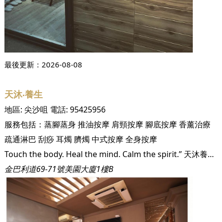
最後更新：
2026-08-08
天沐‧養生
地區:
尖沙咀
電話:
95425956
服務包括：
蒸腳蒸身
推油按摩
肩頸按摩
腳底按摩
香薰治療
疏通淋巴
刮痧
耳燭
臍燭
中式按摩
全身按摩
Touch the body. Heal the mind. Calm the spirit.” 天沐養生為你提供一個放鬆身心靈既地方，由年輕人經營，用心服務，單次銷費，絕不硬銷。本店設有韓式汗蒸房、足部薰蒸、按摩推拿，歡迎預約。
金巴利道69-71號美園大廈1樓B