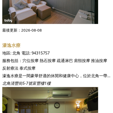
最後更新：
2026-08-08
濠逸水療
地區:
北角
電話:
94315757
服務包括：
穴位按摩
熱石按摩
疏通淋巴
肩頸按摩
推油按摩
反射療法
泰式按摩
濠逸水療是一間豪華舒適的休閒和健康中心，位於北角一帶，方便到達。
北角清豐街5-7號富豐樓1樓