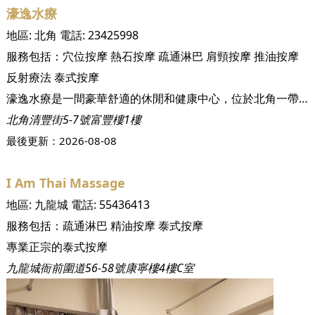
濠逸水療
地區:
北角
電話:
23425998
服務包括：
穴位按摩
熱石按摩
疏通淋巴
肩頸按摩
推油按摩
反射療法
泰式按摩
濠逸水療是一間豪華舒適的休閒和健康中心，位於北角一帶，方便到達。
北角清豐街5-7號富豐樓1樓
最後更新：
2026-08-08
I Am Thai Massage
地區:
九龍城
電話:
55436413
服務包括：
疏通淋巴
精油按摩
泰式按摩
專業正宗的泰式按摩
九龍城衙前圍道56-58號康寧樓4樓C室