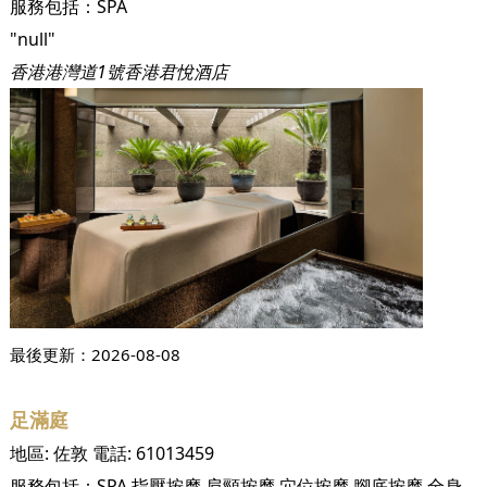
服務包括：
SPA
"null"
香港港灣道1號香港君悅酒店
最後更新：
2026-08-08
足滿庭
地區:
佐敦
電話:
61013459
服務包括：
SPA
指壓按摩
肩頸按摩
穴位按摩
腳底按摩
全身