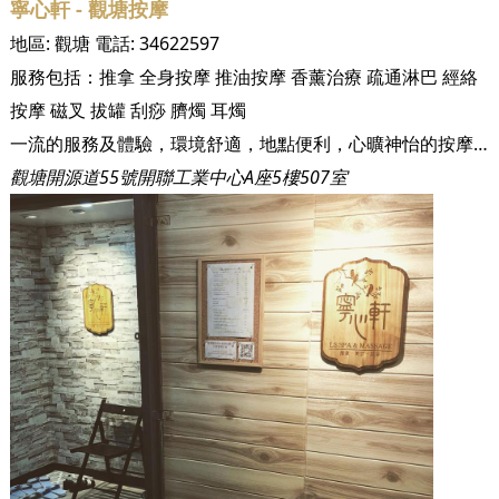
寧心軒 - 觀塘按摩
地區:
觀塘
電話:
34622597
服務包括：
推拿
全身按摩
推油按摩
香薰治療
疏通淋巴
經絡
按摩
磁叉
拔罐
刮痧
臍燭
耳燭
一流的服務及體驗，環境舒適，地點便利，心曠神怡的按摩享受。
觀塘開源道55號開聯工業中心A座5樓507室