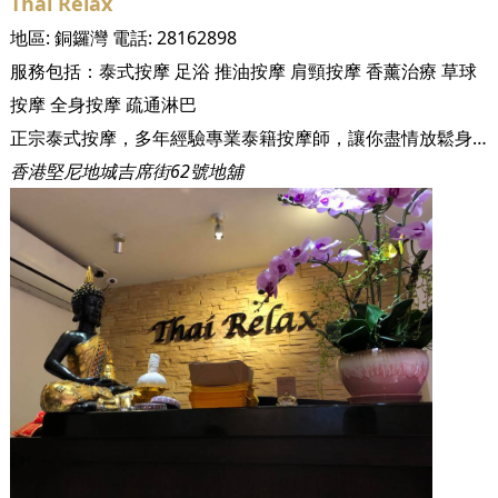
Thai Relax
地區:
銅鑼灣
電話:
28162898
服務包括：
泰式按摩
足浴
推油按摩
肩頸按摩
香薰治療
草球
按摩
全身按摩
疏通淋巴
正宗泰式按摩，多年經驗專業泰籍按摩師，讓你盡情放鬆身心的好去處。
香港堅尼地城吉席街62號地舖