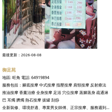
最後更新：
2026-08-08
御足苑
地區:
旺角
電話:
64919894
服務包括：
腳底按摩
中式按摩
指壓按摩
肩頸按摩
反射療法
推油按摩
香薰治療
全身按摩
足浴
穴位按摩
蒸腳蒸身
疏通淋
巴
耳燭
臍燭
熱石按摩
拔罐
刮痧
全新裝修、環境舒適、專業男女師傅、正宗按摩、服務週到。