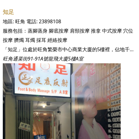
知足
地區:
旺角
電話:
23898108
服務包括：
蒸腳蒸身
腳底按摩
肩頸按摩
推拿
中式按摩
穴位
按摩
臍燭
耳燭
採耳
經絡按摩
「知足」位處於旺角繁榮市中心商業大廈的5樓裡，佔地千餘呎，有5間獨立的房間，十多張按摩椅，既享交通便利的好處，又得享舒適寧靜的環境，是舒緩身心疲勞的好去處。 本店開業多年，憑著專業的技術，價廉物美的服務，一直深受本地及海外不同國籍旅客的歡迎。為令顧客帶來更舒適的服務，本店所有技師均考獲不同的專業按摩資格，本店更是香港唯一擁有國際反射治療學會認可資格的按摩店，店主楊生更學師於會長陳鶴友博士，專業資格不容忽視，定能為你提供最優質的服務。
旺角通菜街91-91A號龍飛大廈5樓A室