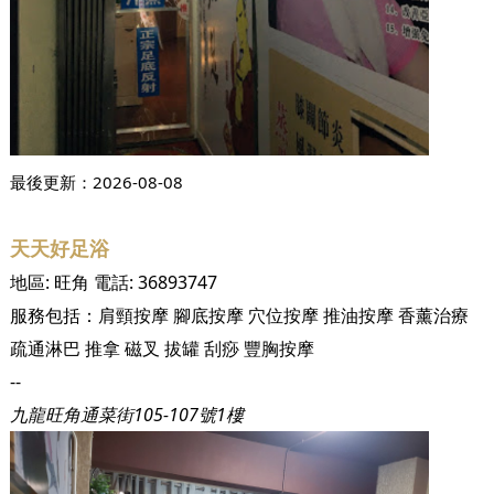
最後更新：
2026-08-08
天天好足浴
地區:
旺角
電話:
36893747
服務包括：
肩頸按摩
腳底按摩
穴位按摩
推油按摩
香薰治療
疏通淋巴
推拿
磁叉
拔罐
刮痧
豐胸按摩
--
九龍旺角通菜街105-107號1樓