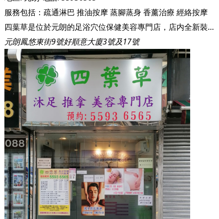
服務包括：
疏通淋巴
推油按摩
蒸腳蒸身
香薰治療
經絡按摩
四葉草是位於元朗的足浴穴位保健美容專門店，店内全新裝修，佈置簡約溫馨，環境舒服。四葉草設有獨立房間、雙人房間及洗手間，服務使用本地品牌按摩油及一次性床單，亦嚴格採取防疫抗疫措施。
元朗鳳悠東街9號好順意大廈3號及17號