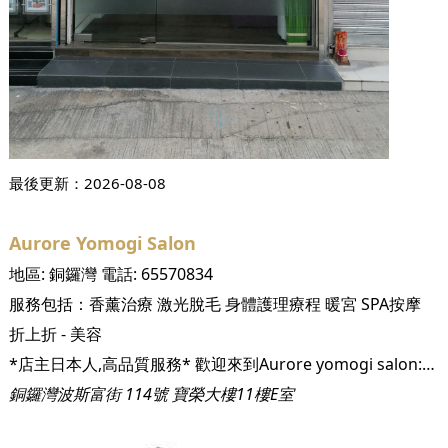
最後更新：
2026-08-08
Aurore Yomogi Salon
地區:
銅鑼灣
電話:
65570834
服務包括：
香薰治療
激光脫毛
身體護理療程
暖宮
SPA按摩
折上折 - 美容
*店主日本人,高品質服務* 歡迎來到Aurore yomogi salon:) 在香港也可以享受到韓方黃土艾葉暖宮坐薰。 Aurore於2017年6月將黃土坐薰引入香港，是第一間開始黃土暖宮坐薰的公司。 艾葉暖宮坐薰已有超過600年歷史，是韓國傳統民間醫術之一。這是通過漢方藥浴蒸氣對肛門和子宮進行薰蒸，使下體逐漸變熱的一種韓國傳統民間療法。不僅在韓國，亞洲其他地區也在很久以前有對女性“下湯”的說法，利用熬制的藥草散發出的蒸氣對女性小腹進行薰蒸，淨化女性脆弱區域，以此來維持女性的健康和美。 有別於其他薰蒸公司，不是用機器製作的低成本木座椅，我地採用最頂級的黃土來製成的坐浴器。在土窯裡使用1200度以上的高溫進行燒製，經過一周嘅時間精心完成的。 透過從陰道或肛門的粘膜吸收蒸氣中的艾葉草藥成份，使盤腔內的器官得到温暖，體温上升從而令免疫系統及手腳冰冷的情況得到改善。 同時也會有改善女性獨有的不適、經痛、月經不順暢及更年期不適等的預期效果。 更可令體內脂肪下降及令肌膚回復原來的狀態。 此外，男性也可使用，可以排出身體毒素，消除疲勞。
銅鑼灣波斯富街 114號 寶榮大樓11樓E室