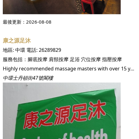
最後更新：
2026-08-08
康之源足沐
地區:
中環
電話:
26289829
服務包括：
腳底按摩
肩頸按摩
足浴
穴位按摩
指壓按摩
Highly recommended massage masters with over 15 years experience. Very reasonable pricing and comfortable place. Located at SoHo and open from 10:30am to 11:30pm. Come here, and you will have a wonderful experience! Foot Massage - 30mins HK$128; 50mins HK$178 Medical Massage - 30mins HK$148; 50mins HK$226 50mins Foot Massage + 25mins Medical Massage HK$266 All pricing has discount 10% on weekday!
中環士丹頓街47號閣樓