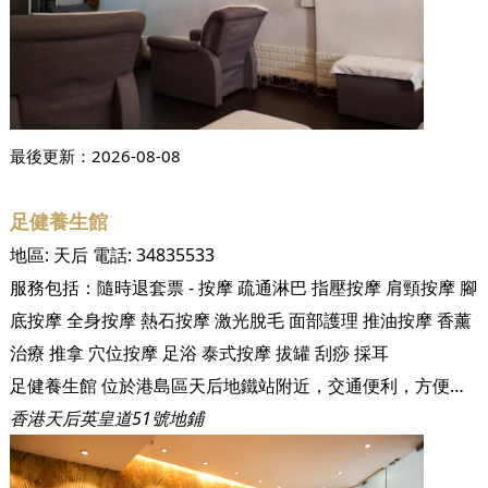
最後更新：
2026-08-08
足健養生館
地區:
天后
電話:
34835533
服務包括：
隨時退套票 - 按摩
疏通淋巴
指壓按摩
肩頸按摩
腳
底按摩
全身按摩
熱石按摩
激光脫毛
面部護理
推油按摩
香薰
治療
推拿
穴位按摩
足浴
泰式按摩
拔罐
刮痧
採耳
足健養生館 位於港島區天后地鐵站附近，交通便利，方便附近居民或放工後的香港人到足健養生館 按摩一下放鬆身心。而且佔地二千多呎，地方寬敞有格調，有十多張按摩椅及多張按摩床，能容納多人同時進行按摩，不用擔心有擠迫感。
香港天后英皇道51號地鋪