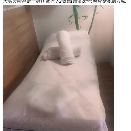
大圍大圍村第一街1F號地下2號鋪(積富街旁,新合發餐廳對面)