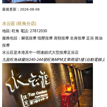
最後更新：
2026-08-08
水云莊 (旺角分店)
地區:
旺角
電話:
27812030
服務包括：
腳底按摩
指壓按摩
肩頸按摩
全身按摩
足浴
推油
按摩
水云莊是本港其中一間連鎖式大型按摩足浴店
九龍旺角砵蘭街240-244號旺角MPM文華商場1樓 (自動電梯上