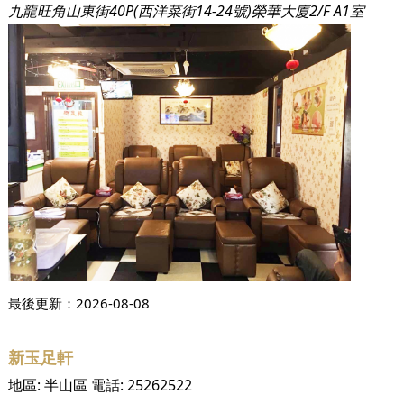
九龍旺角山東街40P(西洋菜街14-24號)榮華大廈2/F A1室
最後更新：
2026-08-08
新玉足軒
地區:
半山區
電話:
25262522