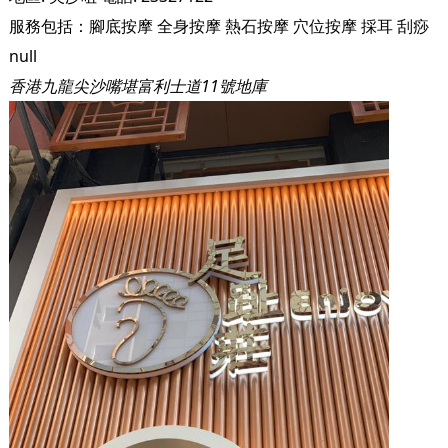
服務包括：
腳底按摩
全身按摩
熱石按摩
穴位按摩
採耳
刮痧
null
香港九龍尖沙嘴堪富利士道11號地庫