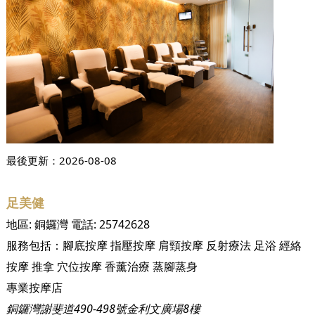
最後更新：
2026-08-08
足美健
地區:
銅鑼灣
電話:
25742628
服務包括：
腳底按摩
指壓按摩
肩頸按摩
反射療法
足浴
經絡
按摩
推拿
穴位按摩
香薰治療
蒸腳蒸身
專業按摩店
銅鑼灣謝斐道490-498號金利文廣場8樓