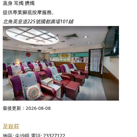
蒸身
耳燭
臍燭
提供專業腳底按摩服務。
北角英皇道225號國都廣場101鋪
最後更新：
2026-08-08
足趾莊
地區:
尖沙咀
電話:
23327122