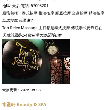
地區:
天后
電話:
67005201
服務包括：
泰式按摩
推油按摩
腳底按摩
全身按摩
精油按摩
草球按摩
疏通淋巴
Top Relex Massage 主打都是泰式按摩 傳統泰式倚靠它在幫助身體放鬆、重獲能量、保持健康和幫助治療眾多常見小病的神奇效果享有盛譽。通過有節奏的按壓身體能量線、點，同時配合深度按壓，它能夠幫助身體獲得並保持能量的平衡。各身體循環系統都會得到按摩。雖然最初只是按摩，但最後你身體將變得更加柔軟，循環和器官得到改善，精神保持更加狀態。 歡迎致電預約：2788 1900 WhatsApp : 6700 5201
天后清風街2-4號福華大廈閣樓B室
最後更新：
2026-08-08
水盈軒 Beauty & SPA