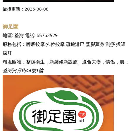
最後更新：
2026-08-08
御足園
地區:
荃灣
電話:
65762529
服務包括：
腳底按摩
穴位按摩
疏通淋巴
蒸腳蒸身
刮痧
拔罐
採耳
環境幽雅，整潔衛生，新裝修新設施。適合夫妻，情侶，朋友一起光顧。本店提供最新第三代納米汗蒸設施，足浴，香薰淋巴推拿，按摩 ,傳統拔罐，刮痧，修腳皮等服務。
荃灣河背街44號1樓