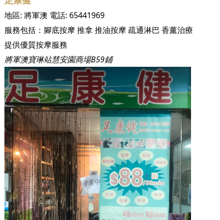
足康健
地區:
將軍澳
電話:
65441969
服務包括：
腳底按摩
推拿
推油按摩
疏通淋巴
香薰治療
提供優質按摩服務
將軍澳寶琳站慧安園商場B59鋪