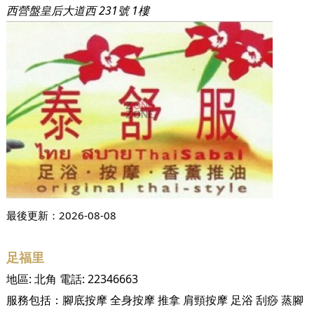
西營盤皇后大道西 231號 1樓
最後更新：
2026-08-08
足福里
地區:
北角
電話:
22346663
服務包括：
腳底按摩
全身按摩
推拿
肩頸按摩
足浴
刮痧
蒸腳