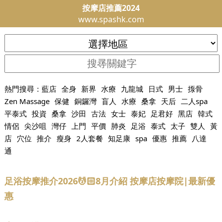
按摩店推薦2024
www.spashk.com
熱門搜尋：
藍店
全身
新界
水療
九龍城
日式
男士
揼骨
Zen Massage
保健
銅鑼灣
盲人
水療
桑拿
天后
二人spa
平泰式
投資
桑拿
沙田
古法
女士
泰妃
足君好
黑店
韓式
情侶
尖沙咀
灣仔
上門
平價
肺炎
足浴
泰式
太子
雙人
黃
店
穴位
推介
瘦身
2人套餐
知足康
spa
優惠
推薦
八達
通
足浴按摩推介2026💆🏻8月介紹 按摩店按摩院|最新優
惠