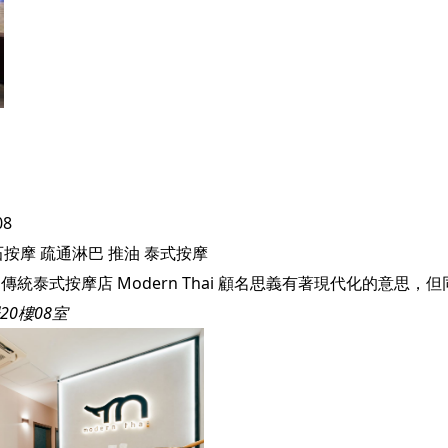
08
石按摩
疏通淋巴
推油
泰式按摩
0樓08室