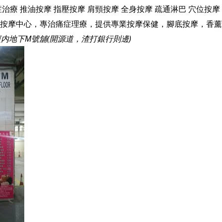
症治療
推油按摩
指壓按摩
肩頸按摩
全身按摩
疏通淋巴
穴位按摩
廈内地下M號舖(開源道，渣打銀行則邊)