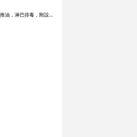
健足堂是合法專業的保健按摩中心，專治痛症理療，提供專業按摩保健，腳底按摩，香薰推油，淋巴排毒，附設美容部，歡迎預約。 產品 專業按摩保健，腳底按摩，香薰推油，淋巴排毒，附設美容部