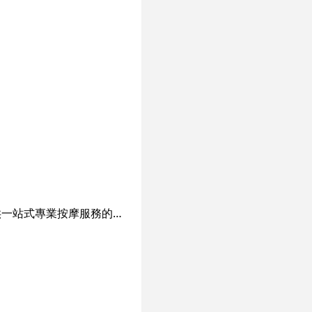
足府是一間位於太子和觀塘的按摩店，成立於2008年，一直堅守‘ 以客為本 ’的宗旨，提供一站式專業按摩服務的專門店，成功地建立口碑。 短短數年多 ， 已為 超過十萬名尊貴客戶提供健康休閒的養身保健服務。