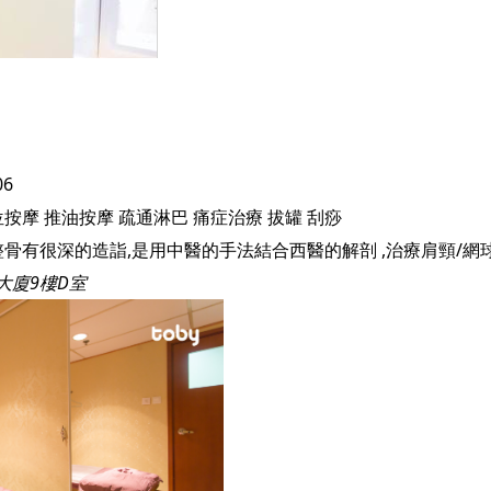
06
位按摩
推油按摩
疏通淋巴
痛症治療
拔罐
刮痧
大廈9樓D室