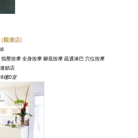
坊 (觀塘店)
88
指壓按摩
全身按摩
腳底按摩
疏通淋巴
穴位按摩
連鎖店
8樓D室