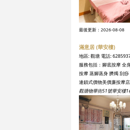
最後更新：
2026-08-08
滿意居 (華安樓)
地區:
觀塘
電話:
628593
服務包括：
腳底按摩
全
按摩
蒸腳蒸身
臍燭
刮痧
連鎖式價物美價廉按摩店
觀塘物華街51號華安樓1