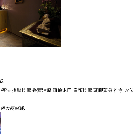
82
射療法
指壓按摩
香薰治療
疏通淋巴
肩頸按摩
蒸腳蒸身
推拿
穴位
協和大廈側邊)