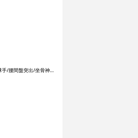
本店有資深的中醫師,對整骨有很深的造詣,是用中醫的手法結合西醫的解剖 ,治療肩頸/網球手/腰間盤突出/坐骨神經/膝關節疼痛 /手腳麻痹等等。店内的師傅全部有十幾年按摩經驗