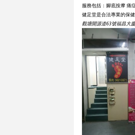
服務包括：
腳底按摩
痛
觀塘開源道63號福昌大