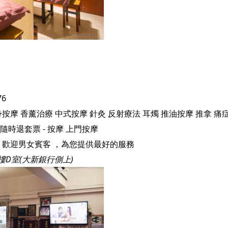
76
身按摩
香薰治療
中式按摩
針灸
反射療法
耳燭
推油按摩
推拿
痛
隨時退套票 - 按摩
上門按摩
 歡迎男女賓客 ，為您提供最好的服務
樓D室(大新銀行側上)