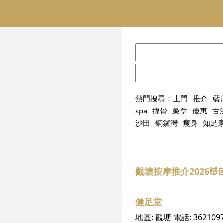
熱門搜尋：
上門
推介
藍
spa
揼骨
桑拿
優惠
古
沙田
銅鑼灣
瘦身
知足
觀塘按摩推介2026
健足堂
地區:
觀塘
電話:
362109