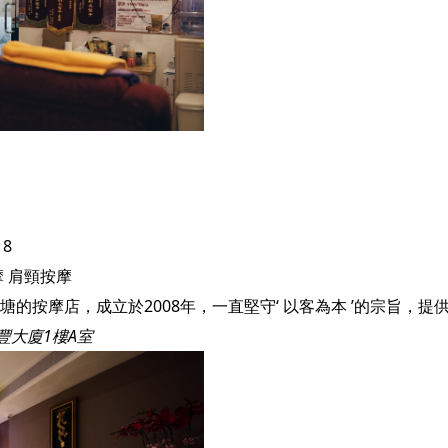
18
摩
肩頸按摩
宜豐大廈1樓A室