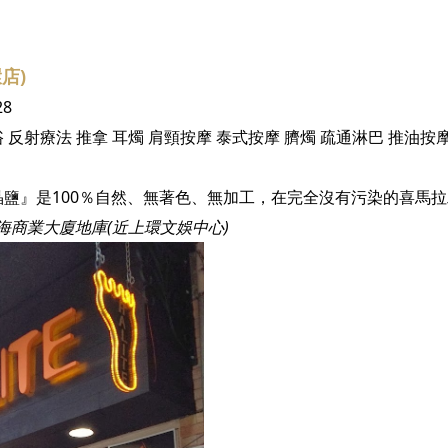
環店)
28
浴
反射療法
推拿
耳燭
肩頸按摩
泰式按摩
臍燭
疏通淋巴
推油按
海商業大廈地庫(近上環文娛中心)