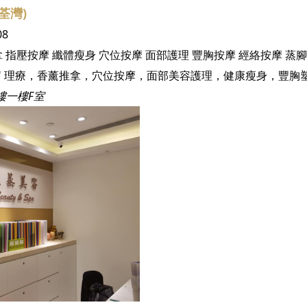
荃灣)
08
拿
指壓按摩
纖體瘦身
穴位按摩
面部護理
豐胸按摩
經絡按摩
蒸腳
樓一樓F室