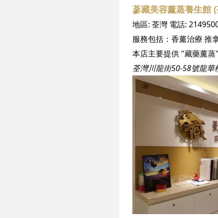
蔘藏美容薰蒸養生館 (
地區:
荃灣
電話:
214950
服務包括：
香薰治療
推
荃灣川龍街50-58號龍華