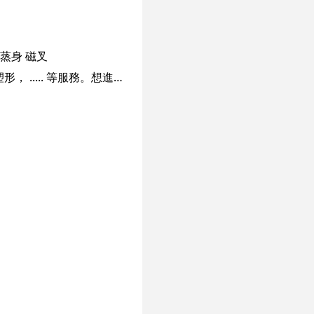
蒸身
磁叉
本店主要提供 "藏藥薰蒸" 理療，香薰推拿，穴位按摩，面部美容護理，健康瘦身，豐胸塑形， ..... 等服務。想進一步了解我們的養生療程，請致電查詢或預約體驗。