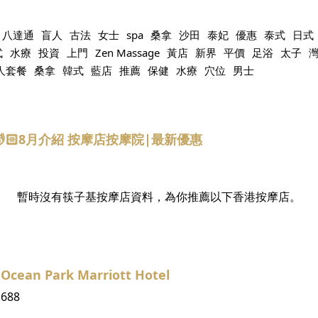
八達通
盲人
古法
女士
spa
桑拿
沙田
泰妃
優惠
泰式
日式
式
水療
投資
上門
Zen Massage
黃店
新界
平價
足浴
太子
人套餐
桑拿
韓式
藍店
推薦
保健
水療
穴位
男士
💆🏻8月介紹 按摩店按摩院|最新優惠
暫時沒有筷子基按摩店資料，為你推薦以下香港按摩店。
cean Park Marriott Hotel
1688