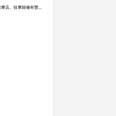
Sala Thai Massage是一間位於西營盤，距離地鐵只有5分鐘路程，為你提供正宗的泰式按摩店。技摩師擁有豐富的泰式按摩經驗，手法專業純熟，務求讓客人享受到真正的泰式按摩。