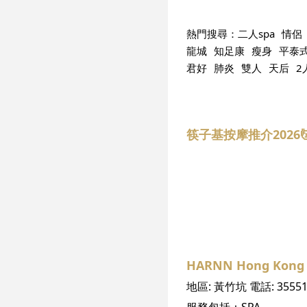
熱門搜尋：
二人spa
情侶
龍城
知足康
瘦身
平泰
君好
肺炎
雙人
天后
2
筷子基按摩推介2026
HARNN Hong Kong O
地區:
黃竹坑
電話:
3555
服務包括：
SPA