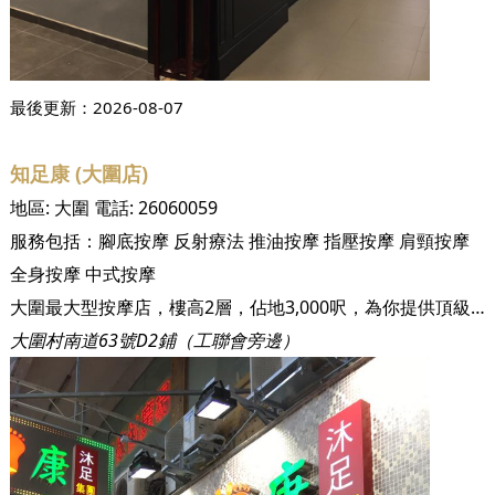
最後更新：
2026-08-07
知足康 (大圍店)
地區:
大圍
電話:
26060059
服務包括：
腳底按摩
反射療法
推油按摩
指壓按摩
肩頸按摩
全身按摩
中式按摩
大圍最大型按摩店，樓高2層，佔地3,000呎，為你提供頂級按摩享受
大圍村南道63號D2鋪（工聯會旁邊）