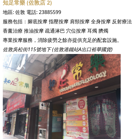
知足常樂 (佐敦店 2)
地區:
佐敦
電話:
23885599
服務包括：
腳底按摩
指壓按摩
肩頸按摩
全身按摩
反射療法
香薰治療
推油按摩
疏通淋巴
穴位按摩
耳燭
臍燭
專業按摩服務，消除疲勞之餘亦提供充足的配套設施。
佐敦吳松街115號地下 (佐敦港鐵站A出口裕華國貨)