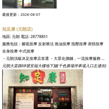
最後更新：
2026-08-07
知足康 (元朗店)
地區:
元朗
電話:
28778851
服務包括：
腳底按摩
反射療法
推油按摩
指壓按摩
肩頸按摩
全身按摩
中式按摩
－元朗頂級沐足按摩店首選 －大眾化價錢，一流按摩服務 －寬敞按摩大廳，親朋好友共聚首選 成立於1996年嘅「知足康」，因為優質嘅服務態度以及舒適嘅按摩環境、嚴格嘅衛生要求，開店至現今已有五家分店。知足康 (元朗店)為第五間分店，樓高 2層，佔地約 2,000多呎，比客人享受更寬敞嘅按摩空間。 一踏入「知足康」嘅大廳內，其店內裝潢就好佚行入高級酒店一樣，有親切嘅服務人員為您服務，而最令人驚嘆嘅係知足康大眾化嘅價錢！令人放鬆之餘亦唔需要擔心荷包會唔會大失血！知足康深受區內外客戶喜愛，經常一開店，就已經有熟客嚟按摩！喺知足康元朗店，有整潔舒適嘅單人、雙人按摩房，可以邀請親朋好友同家人一齊放鬆享受。知足康有多年按摩經驗嘅技師，熟練嘅按摩手法能助你消除疲勞，提供比你最優質嘅按摩服務，減輕你喺生活上的嘅！
元朗大棠路68號安福大樓地下舖(千色廣場停車場入口左邊街)