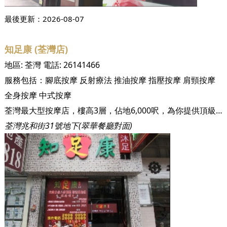
最後更新：
2026-08-07
知足康 (荃灣店)
地區:
荃灣
電話:
26141466
服務包括：
腳底按摩
反射療法
推油按摩
指壓按摩
肩頸按摩
全身按摩
中式按摩
荃灣最大型按摩店，樓高3層，佔地6,000呎，為你提供頂級按摩享受
荃灣兆和街31號地下(翠華餐廳對面)