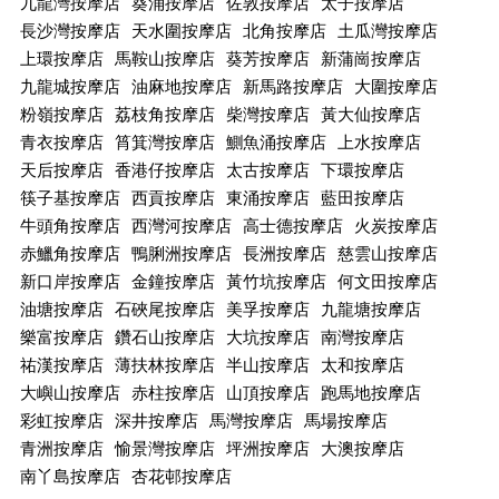
九龍灣按摩店
葵涌按摩店
佐敦按摩店
太子按摩店
長沙灣按摩店
天水圍按摩店
北角按摩店
土瓜灣按摩店
上環按摩店
馬鞍山按摩店
葵芳按摩店
新蒲崗按摩店
九龍城按摩店
油麻地按摩店
新馬路按摩店
大圍按摩店
粉嶺按摩店
荔枝角按摩店
柴灣按摩店
黃大仙按摩店
青衣按摩店
筲箕灣按摩店
鰂魚涌按摩店
上水按摩店
天后按摩店
香港仔按摩店
太古按摩店
下環按摩店
筷子基按摩店
西貢按摩店
東涌按摩店
藍田按摩店
牛頭角按摩店
西灣河按摩店
高士德按摩店
火炭按摩店
赤鱲角按摩店
鴨脷洲按摩店
長洲按摩店
慈雲山按摩店
新口岸按摩店
金鐘按摩店
黃竹坑按摩店
何文田按摩店
油塘按摩店
石硤尾按摩店
美孚按摩店
九龍塘按摩店
樂富按摩店
鑽石山按摩店
大坑按摩店
南灣按摩店
祐漢按摩店
薄扶林按摩店
半山按摩店
太和按摩店
大嶼山按摩店
赤柱按摩店
山頂按摩店
跑馬地按摩店
彩虹按摩店
深井按摩店
馬灣按摩店
馬場按摩店
青洲按摩店
愉景灣按摩店
坪洲按摩店
大澳按摩店
南丫島按摩店
杏花邨按摩店