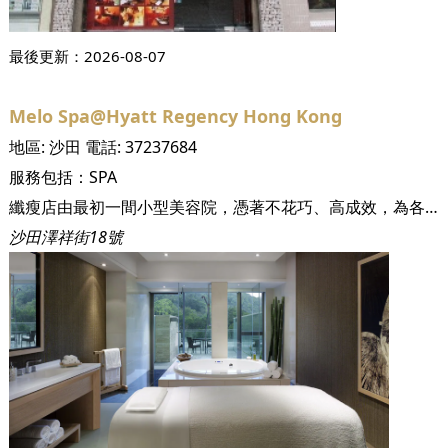
最後更新：
2026-08-07
Melo Spa@Hyatt Regency Hong Kong
地區:
沙田
電話:
37237684
服務包括：
SPA
纖瘦店由最初一間小型美容院，憑著不花巧、高成效，為各種對美容有要求的人仕提供專業的美容服務。經過32年，纖瘦店憑著多年美容經驗及不斷創新發展，慕名而來的求美者遍布香港、澳門、中國大陸、台灣、日本、新加坡、馬來西亞等，已成為東南亞首屈一指的國際時尚美容品牌，纖瘦店在專業美容領域上影響極其深遠。
沙田澤祥街18號