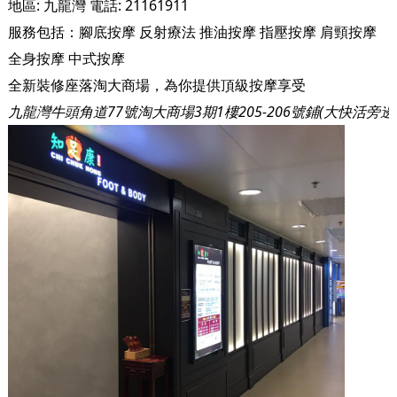
地區:
九龍灣
電話:
21161911
服務包括：
腳底按摩
反射療法
推油按摩
指壓按摩
肩頸按摩
全身按摩
中式按摩
全新裝修座落淘大商場，為你提供頂級按摩享受
九龍灣牛頭角道77號淘大商場3期1樓205-206號鋪(大快活旁邊