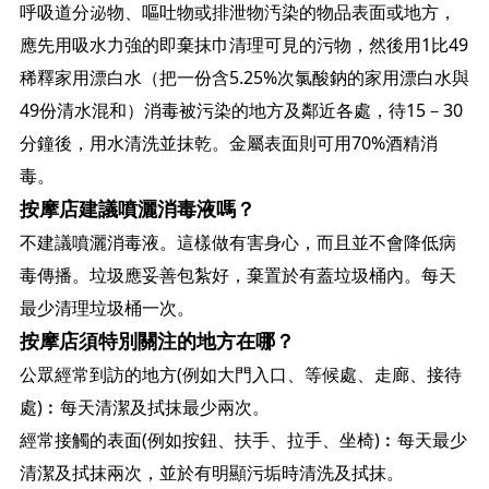
呼吸道分泌物、嘔吐物或排泄物汚染的物品表面或地方，
應先用吸水力強的即棄抹巾清理可見的污物，然後用1比49
稀釋家用漂白水（把一份含5.25%次氯酸鈉的家用漂白水與
49份清水混和）消毒被污染的地方及鄰近各處，待15－30
分鐘後，用水清洗並抹乾。金屬表面則可用70%酒精消
毒。
按摩店建議噴灑消毒液嗎？
不建議噴灑消毒液。這樣做有害身心，而且並不會降低病
毒傳播。垃圾應妥善包紮好，棄置於有蓋垃圾桶內。每天
最少清理垃圾桶一次。
按摩店須特別關注的地方在哪？
公眾經常到訪的地方(例如大門入口、等候處、走廊、接待
處)︰每天清潔及拭抹最少兩次。
經常接觸的表面(例如按鈕、扶手、拉手、坐椅)︰每天最少
清潔及拭抹兩次，並於有明顯污垢時清洗及拭抹。