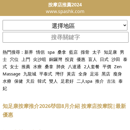
按摩店推薦2024
www.spashk.com
熱門搜尋：
新界
情侶
spa
桑拿
藍店
揼骨
太子
知足康
男
士
穴位
上門
尖沙咀
銅鑼灣
投資
優惠
盲人
日式
沙田
泰
式
女士
推薦
水療
桑拿
肺炎
八達通
2人套餐
平價
Zen
Massage
九龍城
平泰式
灣仔
黃店
全身
足浴
黑店
瘦身
水療
保健
天后
韓式
雙人
足君好
二人spa
推介
古法
泰
妃
知足康按摩推介2026💆🏻8月介紹 按摩店按摩院|最新
優惠