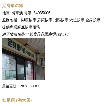
足身康の家
地區:
將軍澳
電話:
34035006
服務包括：
腳底按摩
肩頸按摩
指壓按摩
穴位按摩
全身按摩
提供專業腳底按摩服務
將軍澳唐俊街11號寶盈花園商場1樓 S13
最後更新：
2026-08-07
知足康 (淘大店)