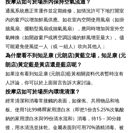
按摩店如可於場所內保持空氣流通？
通風系統應正常運作並定期維修，如情況許可下地打開室
內的窗戶以增加鮮風供應。如在室內空間使用風扇（如掛
牆風扇、擺動型風扇或抽氣風扇），應同時增加與室外空
氣轉換（如開啟窗戶或將空調設備的鮮風增至最大）。儘
可能避免使風從一人（或 一組人）吹向其他人；
為什麼看不到知足康 (元朗店)黃藍立場，知足康 (元
朗店)黃定藍是黃店還是藍店呢？
如果沒有看到知足康 (元朗店)藍黃相關資料代表暫時沒有
人評論，你可以於上面留言告訴大家討論。
按摩店如可於場所內環境清潔？
經常清潔和消毒常接觸的表面，如傢俬、共用物品和地
板。使用1比99稀釋家用漂白水（即把1份含5.25%次氯酸
鈉的家用漂白水與99份清水混和）消毒，待15－30分鐘
後，用水清洗並抹乾。金屬表面則可用70%酒精消毒。被