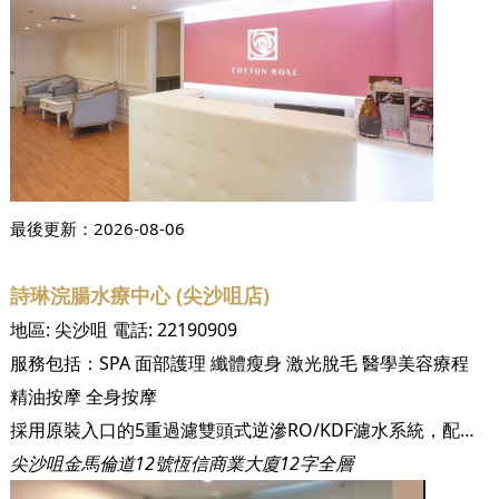
最後更新：
2026-08-06
詩琳浣腸水療中心 (尖沙咀店)
地區:
尖沙咀
電話:
22190909
服務包括：
SPA
面部護理
纖體瘦身
激光脫毛
醫學美容療程
精油按摩
全身按摩
採用原裝入口的5重過濾雙頭式逆滲RO/KDF濾水系統，配合先進設施，完全符合美國水質檢定中心NSF標準度58及NSF標準度42的標準。 此外，浣腸專用的幼管經過消毒和密封處理，每次用完即棄，而顧客每次使用過的物件均會徹底洗淨、消毒，絕對衛生安全。
尖沙咀金馬倫道12號恆信商業大廈12字全層