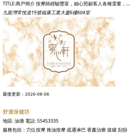
TITLE:商戶簡介 按摩師經驗豐富，細心照顧客人各種需要，為客人提供專業的服務。寧心軒環境舒適，更設有獨立房間，客人無需擔心私隱問題 令客人能從繁忙的都市中都能享受着最頂級的按摩服務。 TITLE:抗疫措施，無需擔心衛生問題 寧心軒已落實一系列抗疫措施，務求令客人可以享受到乾淨舒適的按摩服務。 1. 所有用品、毛巾均用消毒水及1:99漂白水消毒 2. 客人所用的拖鞋等使用前後均有用酒精消毒 3. 房間使用前後會用空氣消毒噴霧消毒 4. 每日定時清潔鋪面，保持衛生 亦敬請客人注意衛生，戴口罩、勤洗手，齊心抗疫！
九龍灣常悅道19號福康工業大廈6樓604室
最後更新：
2026-08-06
舒適保健坊
地區:
油塘
電話:
55453335
服務包括：
穴位按摩
推油按摩
疏通淋巴
香薰治療
拔罐
刮痧