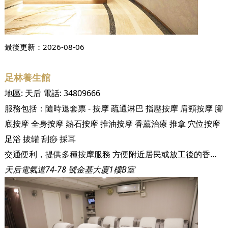
最後更新：
2026-08-06
足林養生館
地區:
天后
電話:
34809666
服務包括：
隨時退套票 - 按摩
疏通淋巴
指壓按摩
肩頸按摩
腳
底按摩
全身按摩
熱石按摩
推油按摩
香薰治療
推拿
穴位按摩
足浴
拔罐
刮痧
採耳
交通便利，提供多種按摩服務 方便附近居民或放工後的香港人到本店按摩一下放鬆身心 技術專業，一個自然放鬆的好地方。
天后電氣道74-78 號金基大廈1樓B室