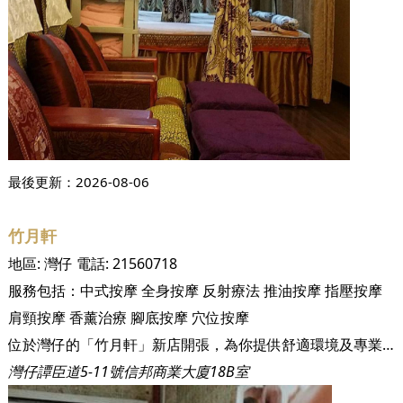
最後更新：
2026-08-06
竹月軒
地區:
灣仔
電話:
21560718
服務包括：
中式按摩
全身按摩
反射療法
推油按摩
指壓按摩
肩頸按摩
香薰治療
腳底按摩
穴位按摩
位於灣仔的「竹月軒」新店開張，為你提供舒適環境及專業的服務。一流技術，經驗豐富，加上地點便利。鄰近灣仔站。舒适寧靜的環境，大眾化的價錢。店內設有浴室供客人沖洗。提供一次性按摩用品，衛生企理。
灣仔譚臣道5-11號信邦商業大廈18B室