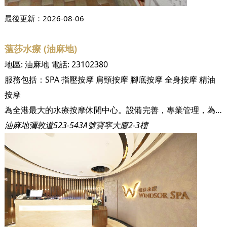
最後更新：
2026-08-06
薀莎水療 (油麻地)
地區:
油麻地
電話:
23102380
服務包括：
SPA
指壓按摩
肩頸按摩
腳底按摩
全身按摩
精油
按摩
為全港最大的水療按摩休閒中心。設備完善，專業管理，為現代都市人遠離喧嘩，調劑繁忙生活節奏及社交消閒之理想去處。我們的按摩師經過挑選和專業的培訓，為了提供更好的服務給顧客，我們首創5分鐘試工，令顧客享受先試後做的全新體驗。我們致力營造一個舒適的環境，為客人提供全方位的水療及按摩服務，歡迎您來到薀莎水療。
油麻地彌敦道523-543A號寶寧大廈2-3樓