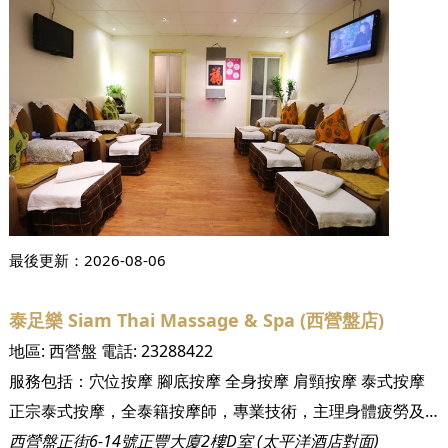
最後更新：
2026-08-06
泰足樂 Siam Thai Massage & Spa (西營盤店)
地區:
西營盤
電話:
23288422
服務包括：
穴位按摩
腳底按摩
全身按摩
肩頸按摩
泰式按摩
正宗泰式按摩，全泰籍按摩師，專業技術，主理身體疲勞及痛症。
西營盤正街6-14號正豐大廈2樓D室 (太平洋酒店對面)