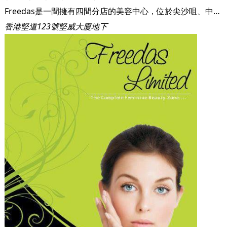
Freedas是一間擁有四間分店的美容中心，位於尖沙咀、中環、灣仔及東涌。Freedas提供專業美容服務，並以最實惠的價錢給予客人最好的服務。
香港堅道123號堅威大廈地下