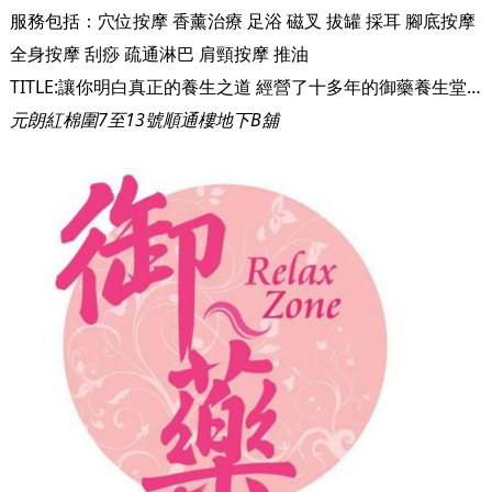
服務包括：
穴位按摩
香薰治療
足浴
磁叉
拔罐
採耳
腳底按摩
全身按摩
刮痧
疏通淋巴
肩頸按摩
推油
TITLE:讓你明白真正的養生之道 經營了十多年的御藥養生堂，以清新溫情風格良心經營。按摩師細心體貼，還會傳授很多保健養生知識給客人，除了提供服務，更關心客人的健康，希望你真正了解養生之道，可以好好更愛自己。 TITLE:只為滿足你的需要 小店雖小，但五臟俱全，御藥養生堂口碑更獲街坊讚賞。養生堂的環境清新，設有多個獨立房間，乾淨衛生，希望每位客人都可以按得舒服又安心。親切的治療師更樂意聆聽你的需要，為你推薦最好的服務。 TITLE:提供各式各樣的養生療程 御藥養生堂明白現今都市人長期處於壓力，缺乏適度運動，熬夜、成日低頭等不良習慣，容易使膀胱經筋處於緊繃狀態，小則周身痠痛，易躁等，大則會有痛症，例如五十肩、富貴包、寒背等，而御藥養生堂都可以幫手解決各種問題。御藥養生堂選用法國天然抗敏的精油，為照顧到每位客人的需要，亦提供不同顏色、不同功效的精油。而且，治療師熟讀經絡，對改善痛症有豐富經驗。
元朗紅棉圍7至13號順通樓地下B舖