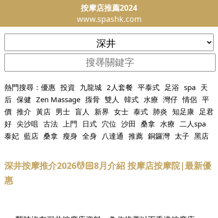
按摩店推薦2024
www.spashk.com
熱門搜尋：
優惠
投資
九龍城
2人套餐
平泰式
足浴
spa
天
后
保健
Zen Massage
揼骨
雙人
韓式
水療
灣仔
情侶
平
價
推介
黃店
男士
盲人
新界
女士
泰式
肺炎
知足康
足君
好
尖沙咀
古法
上門
日式
穴位
沙田
桑拿
水療
二人spa
泰妃
藍店
桑拿
瘦身
全身
八達通
推薦
銅鑼灣
太子
黑店
深井按摩推介2026💆🏻8月介紹 按摩店按摩院|最新優
惠