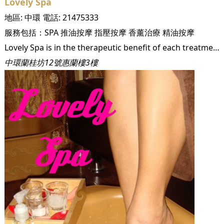
Lovely Spa
地區:
中環
電話:
21475333
服務包括：
SPA
推油按摩
指壓按摩
香薰治療
精油按摩
Lovely Spa is in the therapeutic benefit of each treatment that are especially designed to provide you with the most relaxing treatments. Our goal is to give the best services and best quality of products. With affordable prizes for everything from manicures to massage and a cozy, homey atmosphere that will put you immediately at ease.
中環蘭桂坊12號惠蘭樓3樓