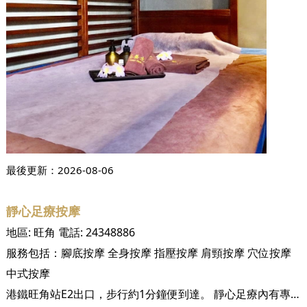
最後更新：
2026-08-06
靜心足療按摩
地區:
旺角
電話:
24348886
服務包括：
腳底按摩
全身按摩
指壓按摩
肩頸按摩
穴位按摩
中式按摩
港鐵旺角站E2出口，步行約1分鐘便到達。 靜心足療內有專業按摩師，為顧客提供不同的按摩服務，務求令顧客舒緩身心，提升生活質素。由專業按摩師傅提供按摩服務，消除身體各部位疲勞，促進血液循環，有助舒解身體酸痛。