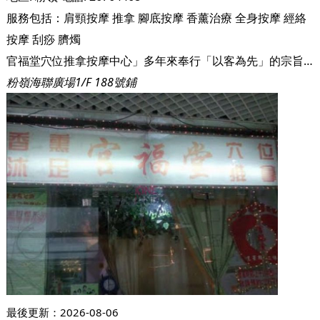
服務包括：
肩頸按摩
推拿
腳底按摩
香薰治療
全身按摩
經絡
按摩
刮痧
臍燭
官福堂穴位推拿按摩中心」多年來奉行「以客為先」的宗旨,盡心盡力地為各位顧客服務,使服務質素得以不斷提升。 「官福堂穴位推拿按摩中心」的服務對於舒解一些陳年老症、勞損導致的各種痛症等均有明顯的效果,素有口碑! 往後的日子,「官福堂穴位推拿按摩中心」會繼續努力不懈為各位顧客服務!
粉嶺海聯廣場1/F 188號鋪
最後更新：
2026-08-06