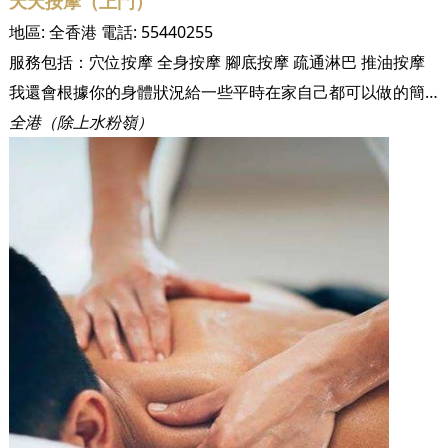
天天按摩（上門）
地區:
全香港
電話:
55440255
服務包括：
穴位按摩
全身按摩
腳底按摩
疏通淋巴
推油按摩
我還會根據你的身體狀況給一些平時在家自己都可以做的簡單拉筋動作，你給我一次機會，我還你一身輕鬆，你也可以幫家人預約，也可以幫客戶預約，本人會粵語.普通話.一點點英語. 按摩收費$600/90分鐘.（如需拔氣罐或刮痧請註明）車費另計
全港（除上水粉嶺）