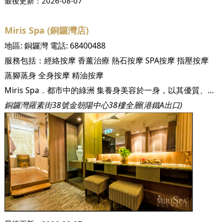
最後更新：
2026-08-07
Miris Spa (銅鑼灣店)
地區:
銅鑼灣
電話:
68400488
服務包括：
經絡按摩
香薰治療
熱石按摩
SPA按摩
指壓按摩
蒸腳蒸身
全身按摩
精油按摩
Miris Spa．都市中的綠洲 集養身美容於一身，以其優質、可靠及卓越的六星級酒店式服務見稱，每位Miris Spa員工配合專業按摩手法，讓無數尊貴顧客身心壓力得以釋放，位置尖沙咀及銅鑼灣的岩石按摩專門店以現代舒適的設計為主題，房間內備有獨立按摩床，配上柔和燈光予人全面放鬆的環境，讓顧客可盡情享受按摩帶來的舒緩感覺，使身心靈達到完美平衡！ Miris Spa一直堅守以天然不具侵害性的自然療法，務求為顧客締造出「由內而外」健康的自然美肌效果。
銅鑼灣羅素街38號金朝陽中心38樓全層(港鐵A出口)