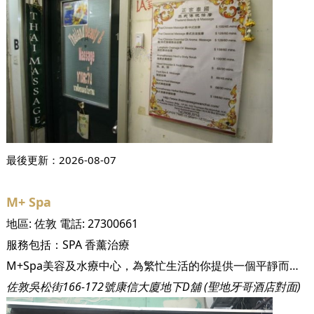
最後更新：
2026-08-07
M+ Spa
地區:
佐敦
電話:
27300661
服務包括：
SPA
香薰治療
M+Spa美容及水療中心，為繁忙生活的你提供一個平靜而且舒緩身心的好地方。當你踏入M+Spa已經有一陣陣獨有的香薰味，M+Spa配以柔和的音樂，頓時令人有說不出的舒逸。 M+Spa四周充滿泰國風味的設計是由著名室內設計師精心構思，環境優美恬靜與寬敞私人空間，令人有如置身渡假勝地。品嘗完為客人特制的香花果茶，大可以將疲倦的身軀交給這裏經驗豐富的治療師，讓他們專業細心的服務幫你帶走身上的疲勞。 2005年成立至今，M+Spa專營美容護理,按摩水療和塑身纖體，M+Spa憑著多年豐富經驗，待客熱誠的態度，配以先進科技及美容專才，服務水準被受肯定。 M+Spa以「以人為本，服務為先」為服務宗旨，採用先進科技、儀器，M+Spa配合專業美容師和多元化美肌修身療程，務求讓客戶能充份享受放鬆貼身的美容、療膚、修身過程，有效和徹底解決肌膚種種問題，助您保持青春美麗，窈窕動人。
佐敦吳松街166-172號康信大廈地下D舖 (聖地牙哥酒店對面)