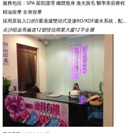
服務包括：
SPA
面部護理
纖體瘦身
激光脫毛
醫學美容療程
精油按摩
全身按摩
採用原裝入口的5重過濾雙頭式逆滲RO/KDF濾水系統，配合先進設施，完全符合美國水質檢定中心NSF標準度58及NSF標準度42的標準。 此外，浣腸專用的幼管經過消毒和密封處理，每次用完即棄，而顧客每次使用過的物件均會徹底洗淨、消毒，絕對衛生安全。
尖沙咀金馬倫道12號恆信商業大廈12字全層