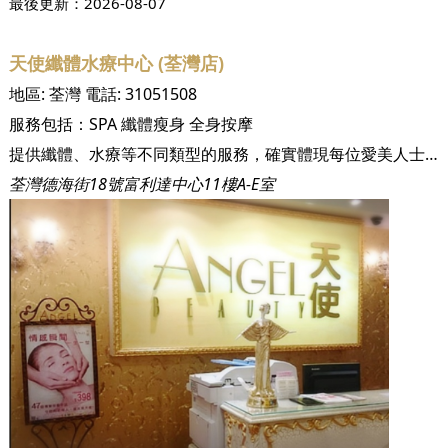
最後更新：
2026-08-07
天使纖體水療中心 (荃灣店)
地區:
荃灣
電話:
31051508
服務包括：
SPA
纖體瘦身
全身按摩
提供纖體、水療等不同類型的服務，確實體現每位愛美人士的需要
荃灣德海街18號富利達中心11樓A-E室