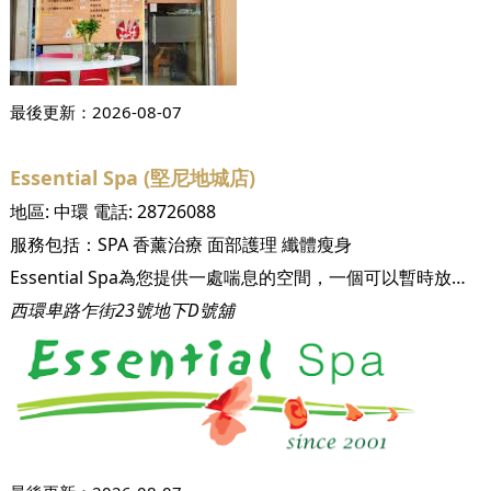
最後更新：
2026-08-07
Essential Spa (堅尼地城店)
地區:
中環
電話:
28726088
服務包括：
SPA
香薰治療
面部護理
纖體瘦身
Essential Spa為您提供一處喘息的空間，一個可以暫時放鬆自已，從忙碌的生活中，享受自我，讓身體及心靈獲得舒緩的地方。我們不單設有水療服務，還融合了美容、按摩、纖體、香薰療法及修甲服務等等。 Essential Spa於2001年開設首間位於中環的總店，致力為客戶提供優質服務及高質素療程。直至現在，我們已增至6間分店為不同地區的顧客服務。請親臨體驗我們為您預備，讓您身心靈獲得愉悅及再生的地方。
西環卑路乍街23號地下D號舖