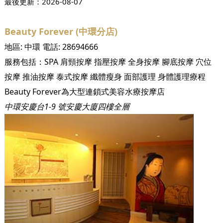
最後更新：
2026-08-07
Beauty Forever (中環分店)
地區:
中環
電話:
28694666
服務包括：
SPA
肩頸按摩
指壓按摩
全身按摩
腳底按摩
穴位
按摩
推油按摩
泰式按摩
纖體瘦身
面部護理
身體護理療程
Beauty Forever為大型連鎖式美容水療按摩店
中環安慶台1-9 號安慶大廈四樓全層