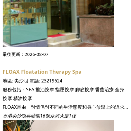
最後更新：
2026-08-07
FLOAX Floatation Therapy Spa
地區:
尖沙咀
電話:
23219624
服務包括：
SPA
推油按摩
指壓按摩
腳底按摩
香薰治療
全身
按摩
精油按摩
FLOAX是由一對情侶對不同的生活態度和身心放鬆上的追求，並從他們以往在旅遊中享受的高級水療體驗得到靈感， 特意用心思、熱誠打造一個專注提供全新漂浮式水療的舒壓空間，座落於交通四通八達的尖沙咀，方便繁忙的香港人隨時到訪，絕對是香港這繁忙城市中的小綠洲。我們致力為您提供一個無任何外來干擾的寧靜環境, 讓您逃離繁囂束縛，享受真正寧靜，為疲累的身心充一充電。
香港尖沙咀嘉蘭圍16號永興大廈1樓