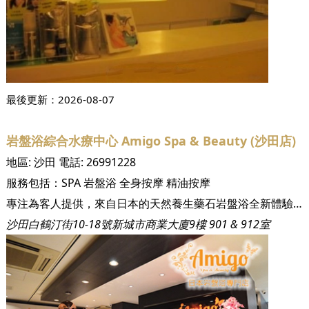
最後更新：
2026-08-07
岩盤浴綜合水療中心 Amigo Spa & Beauty (沙田店)
地區:
沙田
電話:
26991228
服務包括：
SPA
岩盤浴
全身按摩
精油按摩
專注為客人提供，來自日本的天然養生藥石岩盤浴全新體驗之旅。 我們致力為繁忙的都市人提供舒適，減壓的休閒護肌好地方。此外，我們採用頂級的技術和護膚品呵護您的柔弱肌膚。不同的Spa及護膚享受，淨化您的身、心、靈，為你全身源源不絕地注入養份。
沙田白鶴汀街10-18號新城市商業大廈9樓 901 & 912室