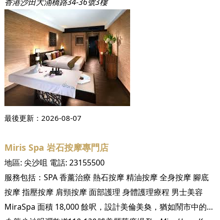
香港沙田大涌橋路34-36號3樓
最後更新：
2026-08-07
Miris Spa 岩石按摩專門店
地區:
尖沙咀
電話:
23155500
服務包括：
SPA
香薰治療
熱石按摩
精油按摩
全身按摩
腳底
按摩
指壓按摩
肩頸按摩
面部護理
身體護理療程
男士美容
MiraSpa 面積 18,000 餘呎，設計美倫美奐，猶如鬧市中的世外桃源。內設 9 間水療室，其中 2 間為豪華 VIP水療套房。我們誠邀您親臨體驗，於獨立的水療室或豪華熱療設施中，盡情放鬆享受。,水療區前臨水療區享受室內水療池、桑拿、蒸汽浴室及重煥活力的淋浴體驗，讓您的疲累統統一掃而空。溫暖怡人的環境，讓人得以平靜。躺在漂浮水床上，您可盡情沉浸於滋潤養生的氛圍之中。, 氣氛治療室精心設計的護理治療室，採用特別研製的顏色療法以提升水療體驗。結合舒緩情緒的燈光及個性化的 iPod 音樂精選，營造出完美的休息環境。燈光元素有助提升療法，讓您安然入睡。, 護理治療室7 間單人護理治療室均設有豪華按摩床、淋浴間、化妝間及洗衣設施，配以華麗燈飾、個人化照明、音響及溫控設施。治療師將按照您的個人化需求，調整氣氛環境。, VIP 套房MiraSpa 內設 2 間設備齊全、自成一格的 VIP 護理治療室。每間套房可同時容納兩名賓客使用，內設蒸汽浴室/淋浴間、水療池、長沙發/先進按摩台，及可轉變顏色的 LED 照明，並可按照您的個人喜好作出調整。, 產品及護理MiraSpa 帶您展開創意水療體驗之旅，結合全新的兌變式治療及著重成效的科技，為旅客提供功效顯著的治療。度身定製、採用頂尖產品及最新水療科技，呈獻立竿見影的效果。, 營業時間