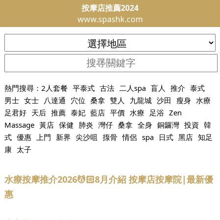
按摩店推薦2024
www.spashk.com
熱門搜尋：
2人套餐
平泰式
古法
二人spa
盲人
推介
泰式
男士
女士
八達通
穴位
桑拿
雙人
九龍城
沙田
瘦身
水療
足君好
天后
推薦
泰妃
藍店
平價
水療
足浴
Zen
Massage
黃店
保健
肺炎
灣仔
桑拿
全身
銅鑼灣
投資
韓
式
優惠
上門
新界
尖沙咀
揼骨
情侶
spa
日式
黑店
知足
康
太子
水療按摩推介2026💆🏻8月介紹 按摩店按摩院|最新優
惠