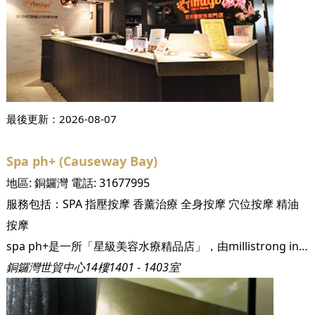
最後更新：
2026-08-07
Spa ph+ (Causeway Bay)
地區:
銅鑼灣
電話:
31677995
服務包括：
SPA
指壓按摩
香薰治療
全身按摩
穴位按摩
精油
按摩
spa ph+是一所「星級美容水療精品店」，由millistrong international limited作為後盾，spa ph+擁有最齊備的資源為您提供最優質的護理服務。 由「philosophy treatment spa」演變而成的spa ph+將最新的元素 - HABA、32C及aujourd’hui - 融合一起，今天，spa ph+已座擁多個國際護膚品牌，為您提供最高質素的護理療程。 spa ph+ is one of the first-tiered “beauty boutique” in Hong Kong. Backed by millistrong international limited, spa ph+ owns the best resources to provide you with the best treatment services. Evolved from the renowned “Philosophy treatment spa”, spa ph+ has integrated new elements – HABA, 32oC and Aujourd’hui”- into the whole. Now, spa ph+ is a multi-branding beauty boutique that offers the most premium services to allthe beauty.
銅鑼灣世貿中心14樓1401 - 1403室