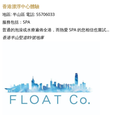
香港漂浮中心體驗
地區:
半山區
電話:
55706033
服務包括：
SPA
普通的泡澡或水療遍佈全港，而熱愛 SPA 的您相信也嘗試了無數次這些平平無奇的 SPA，實在是零新鮮感。而席捲全球的零重力漂浮相信能為 SPA 愛好者的您帶來嶄新的水療體驗。試想像一下，當您能夠在一個寧靜悠和的空間裏，閉上雙眼，放鬆身心，在一個零重力狀態下漂浮於水上，定必會讓您體驗前所未有的平靜和放鬆，享受一次空前的 SPA 星級之旅！ Float Co 的環境清淨無比，配合上昏暗的燈光，隔絕了城市的煩囂，讓您能在這個舒適的環境裡，放空大腦，進入深層冥想，壓力和煩惱自自然然便能消失殆盡，達至身、心、靈放鬆的境界。 當您踏進屬於您的漂浮艙，意味著您的無重力漂浮之旅正式展開，盡情享受只屬於您的時刻…
香港半山堅道89號地庫