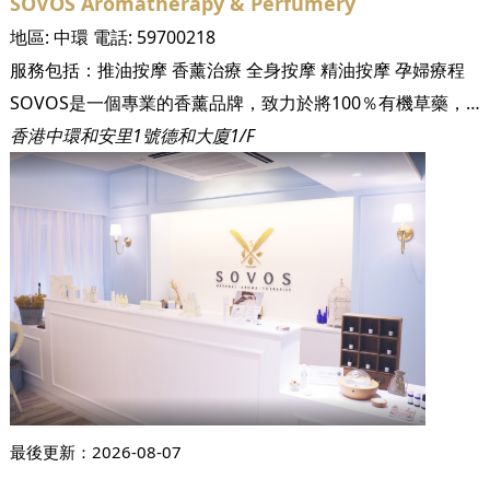
SOVOS Aromatherapy & Perfumery
地區:
中環
電話:
59700218
服務包括：
推油按摩
香薰治療
全身按摩
精油按摩
孕婦療程
SOVOS是一個專業的香薰品牌，致力於將100％有機草藥，個性化診斷和療法整合到您的日常整體生活方式中。在熱情洋溢的國際合格芳香療法師社區的支持下，SOVOS遵循嚴格的自然藥劑師的要求，選擇最優質的治療級植物物種。每種產品都生長在全球30多個國家/地區最有利的土壤上，因此在每種產品配方中，我們基本上都使用最好的成分。我們利用純植物植物，花朵和種子的至關重要的本質來振興您的身體心靈，幫助您消除毒素，刺激血液循環並為整體健康恢復肌膚。 通過採取以症狀為重點的方法來促進臨床芳香療法的使命，使我們完全重塑了生產和銷售優質水療產品的傳統方式。我們所有的產品都是小批量負責任地製作，以保留有機成分的新鮮度和重要的治療精髓。 我們努力將古老的植物學智慧與現代科學相結合，並通過研討會，多媒體活動和出版物的形式提供有關精油和植物油在治療，生態，經濟和精神方面的益處的教育。我們這樣做是為了您和家人以及寵物的健康！
香港中環和安里1號德和大廈1/F
最後更新：
2026-08-07