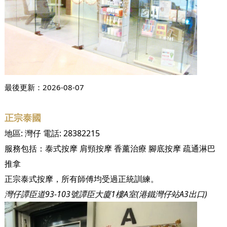
最後更新：
2026-08-07
正宗泰國
地區:
灣仔
電話:
28382215
服務包括：
泰式按摩
肩頸按摩
香薰治療
腳底按摩
疏通淋巴
推拿
正宗泰式按摩，所有師傅均受過正統訓練。
灣仔譚臣道93-103號譚臣大廈1樓A室(港鐵灣仔站A3出口)