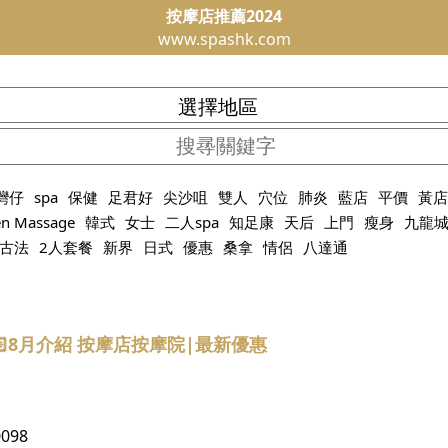
按摩店推薦2024
www.spashk.com
灣仔
spa
保健
足君好
尖沙咀
雙人
穴位
肺炎
藍店
平價
黃店
en Massage
韓式
女士
二人spa
知足康
天后
上門
瘦身
九龍
古法
2人套餐
新界
日式
優惠
桑拿
情侶
八達通
🏻8月介紹 按摩店按摩院|最新優惠
0098