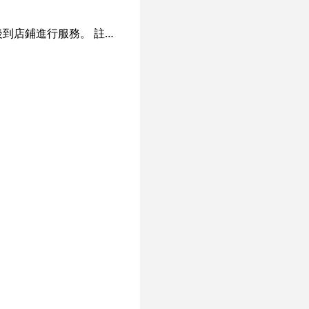
「悅」養生館 位於尖沙咀廣東道，鄰近尖沙咀地鐵站，交通方便為客人於下班後或購物後到店鋪進行服務。 註冊中醫師主理,設計獨一無二的痛症解決方案,採用日式禪風的裝潢 ,氣氛寧靜舒適