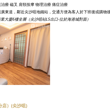
薰治療
磁叉
肩頸按摩
物理治療
痛症治療
商業大廈6樓全層（尖沙咀站L5出口-位於海港城對面）
店）(尖沙咀)