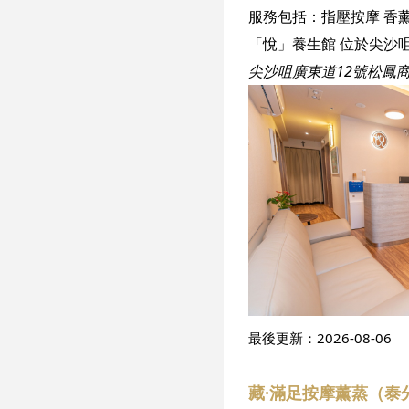
服務包括：
指壓按摩
香
尖沙咀廣東道12號松鳳
最後更新：
2026-08-06
藏·滿足按摩薰蒸（泰分