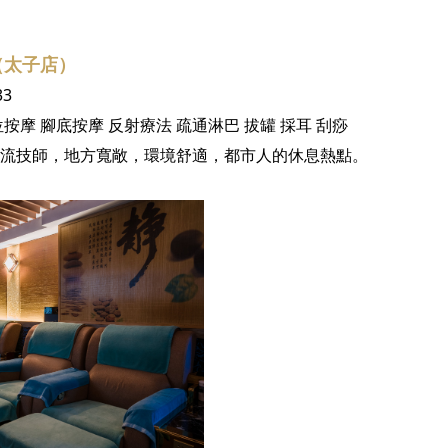
（太子店）
33
位按摩
腳底按摩
反射療法
疏通淋巴
拔罐
採耳
刮痧
流技師，地方寬敞，環境舒適，都市人的休息熱點。