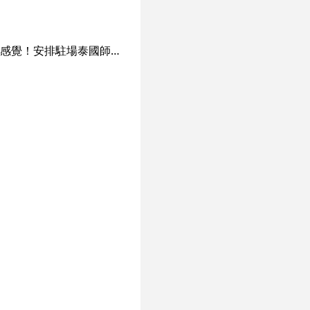
藏滿足的服務宗旨係以客為先，給顧客家的感覺，在尖沙咀的鬧市裡帶給客人全新的親民感覺！安排駐場泰國師傅，全新泰式裝修，令客人感受身處泰國Spa嘅relax感覺！