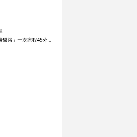
程
Noble Beauty Spa 貴族美容位於銅鑼灣，鄰近地鐵站，交通方便。最新引入日式「美人岩盤浴」一次療程45分鍾，便有美容，排毒，養生，瘦身等功效，適合一眾經常坐及小運動的客人。 本公司主打養生美容，有不同美容，養生，瘦身療程。歡迎到Noble Beauty Spa Facebook 瀏覽所有療程。