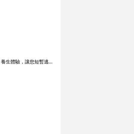
沐館 moood massage位於尖沙咀、簡約日式風格的沐館為大家帶來舒適嘅按摩、足浴、養生體驗，讓您短暫逃離繁忙都市生活，適時放慢生活步調，讓頭腦與情感回到平衡，感覺煥然一新，恢復能量。 沐館 moood massage擁有2000呎的舒適空間，以「地、水、風、火」元素，設雙人房和單人房。完成理療後更奉上純天然工藝製成的養生花茶和小食，作完美的總結。 人氣項目： 【全面恢復 Refreshment 】 養生套裝 ·熱療排毒汗蒸足浴桶 40 mins ·足底穴位按摩 50 mins ·頭肩頸按摩 10 mins 係試業期間，我地會為尊貴嘅您地提供9折優惠，優惠直至11月20日！