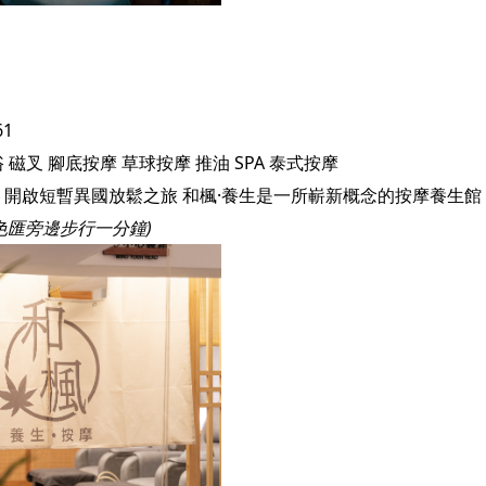
61
浴
磁叉
腳底按摩
草球按摩
推油
SPA
泰式按摩
色匯旁邊步行一分鐘)