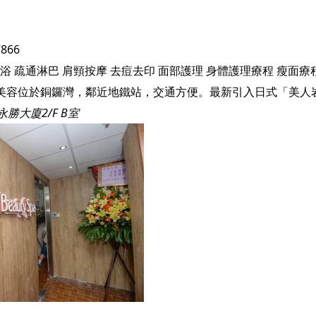
7866
浴
疏通淋巴
肩頸按摩
去痘去印
面部護理
身體護理療程
瘦面療
永勝大廈2/F B室