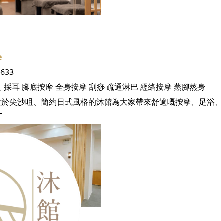
e
6633
叉
採耳
腳底按摩
全身按摩
刮痧
疏通淋巴
經絡按摩
蒸腳蒸身
下