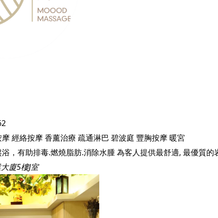
62
按摩
經絡按摩
香薰治療
疏通淋巴
碧波庭
豐胸按摩
暖宮
浴，有助排毒.燃燒脂肪.消除水腫 為客人提供最舒適, 最優質的
大廈5樓J室