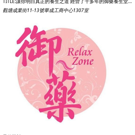
TITLE:讓你明白真正的養生之道 經營了十多年的御藥養生堂，以清新溫情風格良心經營。按摩師細心體貼，還會傳授很多保健養生知識給客人，除了提供服務，更關心客人的健康，希望你真正了解養生之道，可以好好更愛自己。 TITLE:只為滿足你的需要 小店雖小，但五臟俱全，御藥養生堂口碑更獲街坊讚賞。養生堂的環境清新，設有多個獨立房間，乾淨衛生，希望每位客人都可以按得舒服又安心。親切的治療師更樂意聆聽你的需要，為你推薦最好的服務。 TITLE:提供各式各樣的養生療程 御藥養生堂明白現今都市人長期處於壓力，缺乏適度運動，熬夜、成日低頭等不良習慣，容易使膀胱經筋處於緊繃狀態，小則周身痠痛，易躁等，大則會有痛症，例如五十肩、富貴包、寒背等，而御藥養生堂都可以幫手解決各種問題。御藥養生堂選用法國天然抗敏的精油，為照顧到每位客人的需要，亦提供不同顏色、不同功效的精油。而且，治療師熟讀經絡，對改善痛症有豐富經驗。
觀塘成業街11-13號華成工商中心1307室