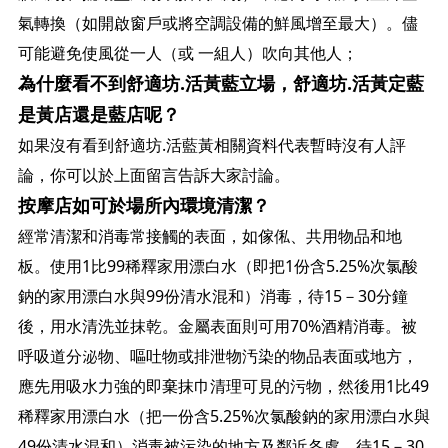
氣轉換（如開啟窗戶或將空調設備的鮮風增至最大）。儘
可能避免使風從一人（或 一組人）吹向其他人；
為什麼看不到舒適坊.活黃藍立場，舒適坊.活黃定藍
是黃店還是藍店呢？
如果沒有看到舒適坊.活藍黃相關資料代表暫時沒有人評
論，你可以於上面留言告訴大家討論。
按摩店如可於場所內環境清潔？
經常清潔和消毒常接觸的表面，如傢俬、共用物品和地
板。使用1比99稀釋家用漂白水（即把1份含5.25%次氯酸
鈉的家用漂白水與99份清水混和）消毒，待15－30分鐘
後，用水清洗並抹乾。金屬表面則可用70%酒精消毒。被
呼吸道分泌物、嘔吐物或排泄物汚染的物品表面或地方，
應先用吸水力強的即棄抹巾清理可見的污物，然後用1比49
稀釋家用漂白水（把一份含5.25%次氯酸鈉的家用漂白水與
49份清水混和）消毒被污染的地方及鄰近各處，待15－30