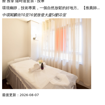
療
推拿
隨時退套票 - 按摩
環境幽靜，技術專業，一個自然放鬆的好地方。 【推薦師傅（必須預約）】 陳師傅 - 18年行業經驗，精通痛症治療，凡身體有任何痛症，按摩一次即刻感受到效果！ Gary師傅 - 【治本專用】，深造按摩治療行業超過6年，；利用整復手法達到平時按摩不能夠達到的效果，深層基建治療 Ning師傅（3號） - 【骨精之選】超過18年行業經驗，專業通淋巴專家，通穴位
中環閣麟街10至16號致發大廈5樓5D室
最後更新：
2026-08-07