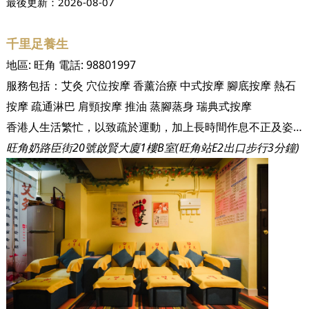
最後更新：
2026-08-07
千里足養生
地區:
旺角
電話:
98801997
服務包括：
艾灸
穴位按摩
香薰治療
中式按摩
腳底按摩
熱石
按摩
疏通淋巴
肩頸按摩
推油
蒸腳蒸身
瑞典式按摩
香港人生活繁忙，以致疏於運動，加上長時間作息不正及姿勢不良，導致長久累積的壓力開始影響身體各處，容易形成各種痛症等都市病。千里足的出現便是希望幫助香港人解決都市病，舒緩痛楚，讓您在千里足能夠真正放鬆身心，最重要的是讓您學會將養生成習慣，將健康延續下去。 【千里足空間寬敞，設有多個按摩座位】 千里足十分重視客人的隱私，除了提供六個梳化式按腳位，亦為客人準備了五間風格十足的獨立房間，當中更有兩間雙人房，讓您可以隨心選擇自己一個享受獨處時光，還是想與朋友享受同時聚舊亦得。千里足更採用一次性及獨立包裝用具，務求提供一個清潔衛生的環境之餘，令您安心享受到最隱私的服務。 千里足的貼心不止於外在配套，亦十分重視將養生從外到內帶給客人。千里足會根據天氣季節的變化，每一日提供不同種類的養生茶飲，如羅漢果、菊花、金銀花、雪花、洛神花等，近來熱浪襲港天氣較熱，千里足亦親自煲了菊花、金銀花、金棗茶為您消暑解渴。配合著悠和的音樂，喝一口千里足親自沖泡的季節性花茶，就這樣坐著享受您們的專屬時光吧！ 【設有私隱高的獨立房間，而且環境乾淨衛生】 【特設雙人獨立房，適合客人相約好友家人一起按摩放鬆】 千里足希望為客人們帶來最全面的服務，從頭到腳的按摩服務，您都能在千里足找到。千里足的六位的男女師傅，他們對於按摩美容，痛症治療有超過10-20年的經驗，知曉養生奧妙，定能幫助您由內到外排毒美顏，讓您達到健康美的境界。 千里足新店開張特別推薦90分鐘以上的按摩項目，會贈送【刮痧 或 拔罐】於療程期間同步進行，對於喜歡出一身熱汗的客人，更可選擇千里足贈送的【納米汗蒸】，深層排毒，促進新陳代謝。除了優質服務，千里足亦為了迎合客人不同需要，搜集了多種提供針對性功效的精油，適時選擇最能解決客人現時身體狀況的種類，而【瑞典式香熏推油】，更能針對性處理淋巴問題，有效放鬆緊繃的肌肉，加速血液循環，令您的身體感覺更輕盈。 千里足位於旺角奶路臣街的啟賢大廈，由地鐵站E2出口直行大約3分鐘便可到達，十分便利四方八面而來的客人 【啟賢大廈位於嘉豐大藥房及阿里郎熱狗店之間】
旺角奶路臣街20號啟賢大廈1樓B室(旺角站E2出口步行3分鐘)