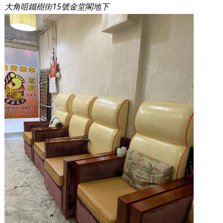
大角咀鐵樹街15號金堂閣地下