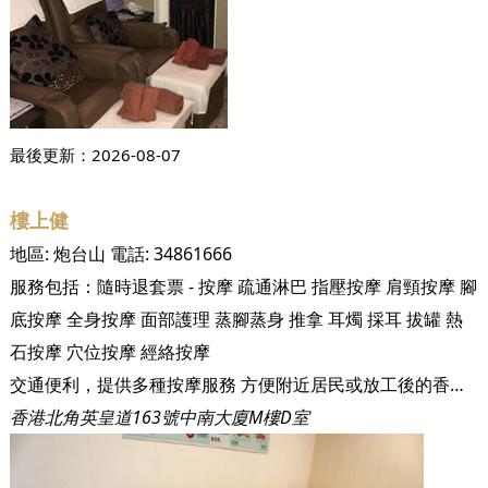
最後更新：
2026-08-07
樓上健
地區:
炮台山
電話:
34861666
服務包括：
隨時退套票 - 按摩
疏通淋巴
指壓按摩
肩頸按摩
腳
底按摩
全身按摩
面部護理
蒸腳蒸身
推拿
耳燭
採耳
拔罐
熱
石按摩
穴位按摩
經絡按摩
交通便利，提供多種按摩服務 方便附近居民或放工後的香港人到本店按摩一下放鬆身心
香港北角英皇道163號中南大廈M樓D室