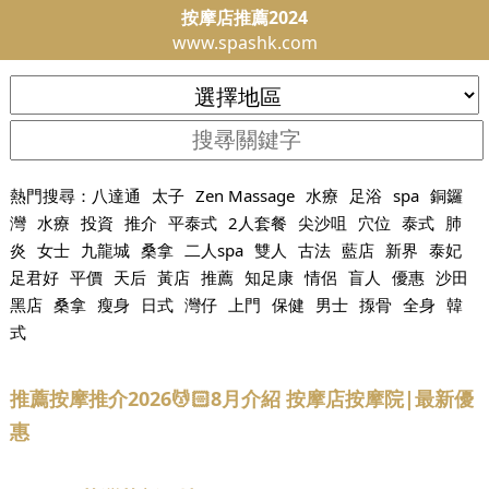
按摩店推薦2024
www.spashk.com
熱門搜尋：
八達通
太子
Zen Massage
水療
足浴
spa
銅鑼
灣
水療
投資
推介
平泰式
2人套餐
尖沙咀
穴位
泰式
肺
炎
女士
九龍城
桑拿
二人spa
雙人
古法
藍店
新界
泰妃
足君好
平價
天后
黃店
推薦
知足康
情侶
盲人
優惠
沙田
黑店
桑拿
瘦身
日式
灣仔
上門
保健
男士
揼骨
全身
韓
式
推薦按摩推介2026💆🏻8月介紹 按摩店按摩院|最新優
惠