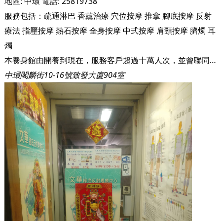
地區:
中環
電話:
25819738
服務包括：
疏通淋巴
香薰治療
穴位按摩
推拿
腳底按摩
反射
療法
指壓按摩
熱石按摩
全身按摩
中式按摩
肩頸按摩
臍燭
耳
燭
本養身館由開養到現在，服務客戶超過十萬人次，並曾聯同中大教授聯同治療頑病客人，並得到很好的口碑。 Free Wi-Fi, Free Mobile Charging
中環閣麟街10-16號致發大廈904室