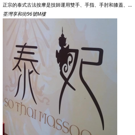
正宗的泰式古法按摩是技師運用雙手、手指、手肘和膝蓋、臂膀 和腳的力量，循著客人的筋絡和穴道施以全身拉、揉、彎曲、扭轉等按摩的動作， 動作的幅度較大，帶一部分瑜珈動作。動作看似巨大，但步法是溫和有節秦感的; 泰式按摩可以將人的筋骨和肌肉做完整的伸展和舒緩，並同時帶動血液循環、清 除體內毒素，對胃痛、偏頭痛、關節炎、四肢痳木、坐骨神經痛和背痛都有不錯 的療效。一場按摩做下來，常會讓人有筋骨舒暢，全身煥然一新。
荃灣享和街96號M樓