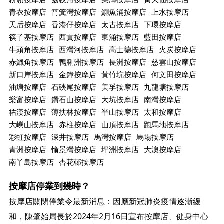
青衣按摩店
筲箕灣按摩店
鰂魚涌按摩店
上水按摩店
天后按摩店
香港仔按摩店
太古按摩店
下環按摩店
筷子基按摩店
西貢按摩店
東涌按摩店
藍田按摩店
牛頭角按摩店
西灣河按摩店
高士德按摩店
火炭按摩店
赤鱲角按摩店
鴨脷洲按摩店
長洲按摩店
慈雲山按摩店
新口岸按摩店
金鐘按摩店
黃竹坑按摩店
何文田按摩店
油塘按摩店
石硤尾按摩店
美孚按摩店
九龍塘按摩店
樂富按摩店
鑽石山按摩店
大坑按摩店
南灣按摩店
祐漢按摩店
薄扶林按摩店
半山按摩店
太和按摩店
大嶼山按摩店
赤柱按摩店
山頂按摩店
跑馬地按摩店
彩虹按摩店
深井按摩店
馬灣按摩店
馬場按摩店
青洲按摩店
愉景灣按摩店
坪洲按摩店
大澳按摩店
南丫島按摩店
杏花邨按摩店
按摩店停業到幾時？
按摩店關閉停業令最新消息：因應新冠肺炎疫情逐漸緩
和，陳肇始局長於2024年2月16日宣布按摩店、健身中心