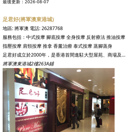
最後更新：
2026-08-07
足君好(將軍澳東港城)
地區:
將軍澳
電話:
26287768
服務包括：
中式按摩
腳底按摩
全身按摩
反射療法
推油按摩
指壓按摩
肩頸按摩
推拿
香薰治療
泰式按摩
蒸腳蒸身
足君好成立於2000年，是香港首間進駐大型屋苑、商場及酒店的足底按摩休閒中心。成立至今已為超過三十萬名尊貴客戶提供健康休閒的養身保健服務。足君好集合了眾多人力、物力，針對現代人健康的問題展開研究，以中國數千年的養身之道－足底按摩及全身穴位推拿，配合優閒泰式裝修與頂級設備，徹底顛覆傳統對按摩、推拿的既定形象，讓您及您的家人安心又輕鬆地達到養身的功效！ 本集團至今已開設十三間沐足保健中心，遍佈港九新界，包括黃埔區、將軍澳區、香港區及荃灣等，未來將於不同地區開設分店以為各區居民服務。 足君好嚴格控管衛生環境及服務品質，讓注重養身的您同時享有最高等級的服務與最經濟實惠的消費。
將軍澳東港城2樓263A鋪