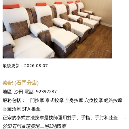
最後更新：
2026-08-07
泰妃 (石門分店)
地區:
沙田
電話:
92392287
服務包括：
上門按摩
泰式按摩
全身按摩
穴位按摩
經絡按摩
香薰治療
SPA
推拿
正宗的泰式古法按摩是技師運用雙手、手指、手肘和膝蓋、臂膀 和腳的力量，循著客人的筋絡和穴道施以全身拉、揉、彎曲、扭轉等按摩的動作， 動作的幅度較大，帶一部分瑜珈動作。動作看似巨大，但步法是溫和有節秦感的; 泰式按摩可以將人的筋骨和肌肉做完整的伸展和舒緩，並同時帶動血液循環、清 除體內毒素，對胃痛、偏頭痛、關節炎、四肢痳木、坐骨神經痛和背痛都有不錯 的療效。一場按摩做下來，常會讓人有筋骨舒暢，全身煥然一新。
沙田石門京瑞廣場二期23樓B室