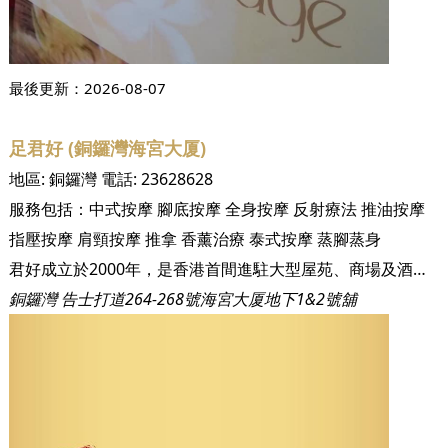
最後更新：
2026-08-07
足君好 (銅鑼灣海宮大厦)
地區:
銅鑼灣
電話:
23628628
服務包括：
中式按摩
腳底按摩
全身按摩
反射療法
推油按摩
指壓按摩
肩頸按摩
推拿
香薰治療
泰式按摩
蒸腳蒸身
君好成立於2000年，是香港首間進駐大型屋苑、商場及酒店的足底按摩休閒中心。成立至今已為超過三十萬名尊貴客戶提供健康休閒的養身保健服務。足君好集合了眾多人力、物力，針對現代人健康的問題展開研究，以中國數千年的養身之道－足底按摩及全身穴位推拿，配合優閒泰式裝修與頂級設備，徹底顛覆傳統對按摩、推拿的既定形象，讓您及您的家人安心又輕鬆地達到養身的功效！ 本集團至今已開設十三間沐足保健中心，遍佈港九新界，包括黃埔區、將軍澳區、香港區及荃灣等，未來將於不同地區開設分店以為各區居民服務。 足君好嚴格控管衛生環境及服務品質，讓注重養身的您同時享有最高等級的服務與最經濟實惠的消費。
銅鑼灣 告士打道264-268號海宮大厦地下1&2號舖