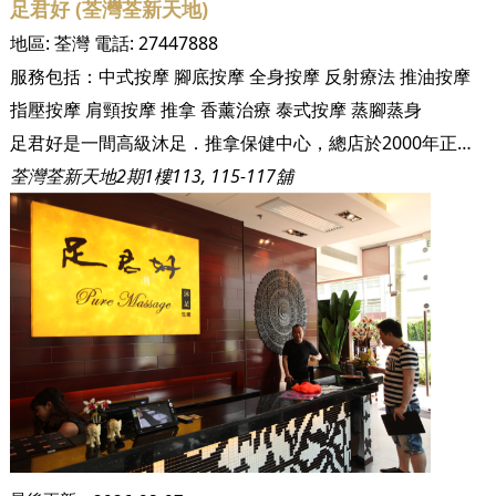
足君好 (荃灣荃新天地)
地區:
荃灣
電話:
27447888
服務包括：
中式按摩
腳底按摩
全身按摩
反射療法
推油按摩
指壓按摩
肩頸按摩
推拿
香薰治療
泰式按摩
蒸腳蒸身
足君好是一間高級沐足．推拿保健中心，總店於2000年正式進駐黃埔花園，成立至今已擁有13間分店遍佈港九新界，會員超過30,000名，每年服務顧客人數超過二十五萬人次。足君好集合了眾多人力、物力，針對現代都市人健康的問題展開研究，以中國數千年的養身之道—足底按摩、穴位推拿、淋巴排毒，配合超過300名最專業細心的推拿技師，加上環境衛生．憩靜舒適，為顧客提供五星級的養身保健服務。 大型沐足集團，擁有十多間分店
荃灣荃新天地2期1樓113, 115-117舖