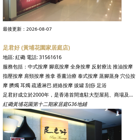
最後更新：
2026-08-07
足君好 (黃埔花園家居庭店)
地區:
紅磡
電話:
31561616
服務包括：
中式按摩
腳底按摩
全身按摩
反射療法
推油按摩
指壓按摩
肩頸按摩
推拿
香薰治療
泰式按摩
蒸腳蒸身
穴位按
摩
臍燭
耳燭
疏通淋巴
經絡按摩
拔罐
刮痧
足浴
足君好成立於2000年，是香港首間進駐大型屋苑、商場及酒店的足底按摩休閒中心。成立至今已為超過三十萬名尊貴客戶提供健康休閒的養身保健服務。足君好集合了眾多人力、物力，針對現代人健康的問題展開研究，以中國數千年的養身之道－足底按摩及全身穴位推拿，配合優閒泰式裝修與頂級設備，徹底顛覆傳統對按摩、推拿的既定形象，讓您及您的家人安心又輕鬆地達到養身的功效！ 本集團至今已開設十三間沐足保健中心，遍佈港九新界，包括黃埔區、將軍澳區、香港區及荃灣等，未來將於不同地區開設分店以為各區居民服務。 足君好嚴格控管衛生環境及服務品質，讓注重養身的您同時享有最高等級的服務與最經濟實惠的消費。
紅磡黃埔花園第十二期家居庭G36地鋪