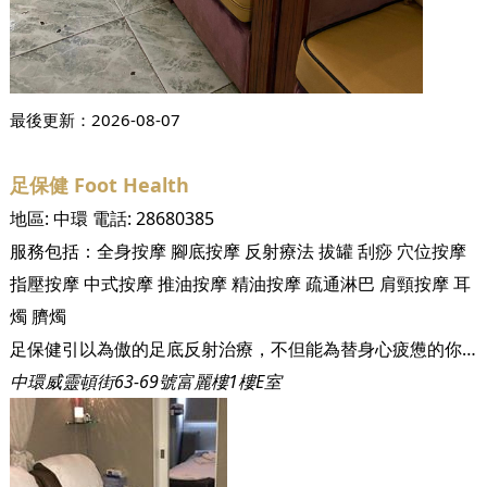
最後更新：
2026-08-07
足保健 Foot Health
地區:
中環
電話:
28680385
服務包括：
全身按摩
腳底按摩
反射療法
拔罐
刮痧
穴位按摩
指壓按摩
中式按摩
推油按摩
精油按摩
疏通淋巴
肩頸按摩
耳
燭
臍燭
足保健引以為傲的足底反射治療，不但能為替身心疲憊的你好好放鬆，促進血液循環的同時，讓你能得到精神上的放鬆，更加能促進緩解肌肉疲勞，提升睡眠的質素。
中環威靈頓街63-69號富麗樓1樓E室