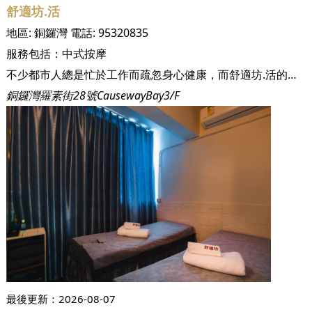
舒適坊.活
地區:
銅鑼灣
電話:
95320835
服務包括：
中式按摩
不少都市人總是忙於工作而疏忽身心健康，而舒適坊.活的主辦人正正考慮到這點，於香港繁忙地帶開設了這家按摩店。舒適坊.活正如其名，提供了舒適的空間予都市人放鬆身心，店舖位於時代廣場對面，從銅鑼灣A出口出發，只需5分鐘路程便可到達店舖，對於在附近工作後前來緩解疲勞，抑是逛街逛得累想按摩一下的客戶來說，都十分方便！而店面更是整潔不紊，商家不但每天清潔消毒，還使用一次性床單，保證乾淨衛生！ 舒適坊.活的師傅擁有10-20年豐富按摩經驗，更會持續進修自己，其中也有師傅考獲CMM集團蒙妮坦學院的美容和按摩專業證書，給予客人信心，讓顧客無需緊張，可放心讓師傅按摩。另外店舖招待男女賓客，無論一家大小，或情侶、朋友都可一起前來享受按摩，若然想要有私人空間，更可以選擇店內的單人或雙人房間！除此之外，店舖更窩心地提供免費茶水，和適合都市人需要的充電、5G Wifi、Netflix和Youtube影音服務，從細節照顧客人所需！ 舒適坊.活預先為客人配搭了一系列的按摩組合，顧及不同都市人的需要，但其實客人也可以自由配搭自己喜歡的按摩組合！只要是60分鐘以上的按摩組合，就可在預約服務時留言寫下你希望的按摩服務配搭，店務人員收到後便會即時聯絡你報價，亦會按照你的情況推薦服務，讓你無需局限，隨心選擇自己喜愛的按摩服務！
銅鑼灣羅素街28號CausewayBay3/F
最後更新：
2026-08-07