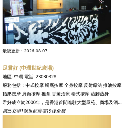
最後更新：
2026-08-07
足君好 (中環世紀廣場)
地區:
中環
電話:
23030328
服務包括：
中式按摩
腳底按摩
全身按摩
反射療法
推油按摩
指壓按摩
肩頸按摩
推拿
香薰治療
泰式按摩
蒸腳蒸身
君好成立於2000年，是香港首間進駐大型屋苑、商場及酒店的足底按摩休閒中心。成立至今已為超過三十萬名尊貴客戶提供健康休閒的養身保健服務。足君好集合了眾多人力、物力，針對現代人健康的問題展開研究，以中國數千年的養身之道－足底按摩及全身穴位推拿，配合優閒泰式裝修與頂級設備，徹底顛覆傳統對按摩、推拿的既定形象，讓您及您的家人安心又輕鬆地達到養身的功效！ 本集團至今已開設十三間沐足保健中心，遍佈港九新界，包括黃埔區、將軍澳區、香港區及荃灣等，未來將於不同地區開設分店以為各區居民服務。 足君好嚴格控管衛生環境及服務品質，讓注重養身的您同時享有最高等級的服務與最經濟實惠的消費。
德己立街1號世紀廣場19樓全層