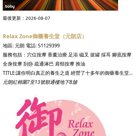
最後更新：
2026-08-07
Relax Zone御藥養生堂（元朗店）
地區:
元朗
電話:
51129399
服務包括：
穴位按摩
香薰治療
足浴
磁叉
拔罐
採耳
腳底按摩
全身按摩
刮痧
疏通淋巴
肩頸按摩
推油
TITLE:讓你明白真正的養生之道 經營了十多年的御藥養生堂，以清新溫情風格良心經營。按摩師細心體貼，還會傳授很多保健養生知識給客人，除了提供服務，更關心客人的健康，希望你真正了解養生之道，可以好好更愛自己。 TITLE:只為滿足你的需要 小店雖小，但五臟俱全，御藥養生堂口碑更獲街坊讚賞。養生堂的環境清新，設有多個獨立房間，乾淨衛生，希望每位客人都可以按得舒服又安心。親切的治療師更樂意聆聽你的需要，為你推薦最好的服務。 TITLE:提供各式各樣的養生療程 御藥養生堂明白現今都市人長期處於壓力，缺乏適度運動，熬夜、成日低頭等不良習慣，容易使膀胱經筋處於緊繃狀態，小則周身痠痛，易躁等，大則會有痛症，例如五十肩、富貴包、寒背等，而御藥養生堂都可以幫手解決各種問題。御藥養生堂選用法國天然抗敏的精油，為照顧到每位客人的需要，亦提供不同顏色、不同功效的精油。而且，治療師熟讀經絡，對改善痛症有豐富經驗。
元朗紅棉圍7至13號順通樓地下B舖