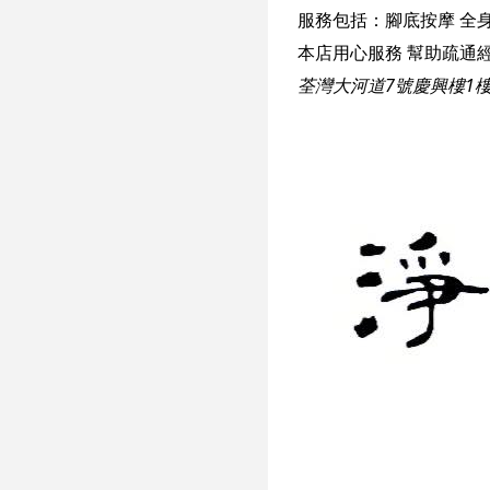
服務包括：
腳底按摩
全
荃灣大河道7號慶興樓1