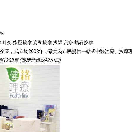
28
摩
針灸
指壓按摩
肩頸按摩
拔罐
刮痧
熱石按摩
1203室 (觀塘地鐵站A2出口)