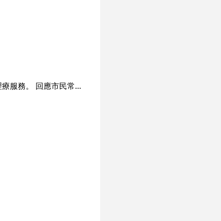
「健絡理療」是一間社會企業，成立於2008年，致力為市民提供一站式中醫治療、按摩理療服務。 回應市民常見的身心疾病及痛症，例如：肩周炎、頸椎病、關節痛及坐骨神經痛等，「健絡理療」 以綜合治療模式，為客人提供多元化的服務。中醫治療服務包括：內外全科、針灸、跌打、正骨及 免前煎中藥顆粒。按摩理療服務包括：推拿、拔罐、艾灸、刮痧、熱石等。 「健絡理療」位處觀塘巧明街商貿大廈，鄰近觀塘港鐵站及著名商場APM，交通方便。在超過1500 平方呎的單位內，設有9張按摩床及各項理療設施，為客人提供舒適寧靜的環境，享用各項服務。 我們的服務團隊包括5位香港註冊中醫師及10多名具專業培訓的按摩理療師，憑著「以客為本」的 服務精神和卓越理療技巧，多年來深受顧客讚賞和推介。 「健絡理療」是群力社企屬下服務單位，鼓勵中年人士自力更新，為他們提供良好及有前景的工作 機會，發揮潛能、助人自助。開辦初時獲民政事務總署「伙伴倡自強」社區協作計劃資助，自2010 年開始以「自負盈虧」模式，營運至今，我們承諾會堅守開辦宗旨，繼續為市民大眾及失業人士提 供適切及高質素的中醫按摩服務。