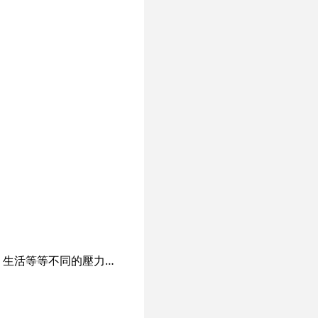
泰式風情，環境休閒舒適，泰式按摩專門店。 現代香港人，每天面對沈重的工作、家庭、生活等等不同的壓力，因此腰酸背痛難免，不少按摩亦隨之而起。其中泰式按摩店在香港特別受歡迎，透過獨特的鬆筋拉骨 手法，能令你身心完全放鬆下來。今次為大家推介一間新開的泰式按摩專門店，全由泰國技師主理。