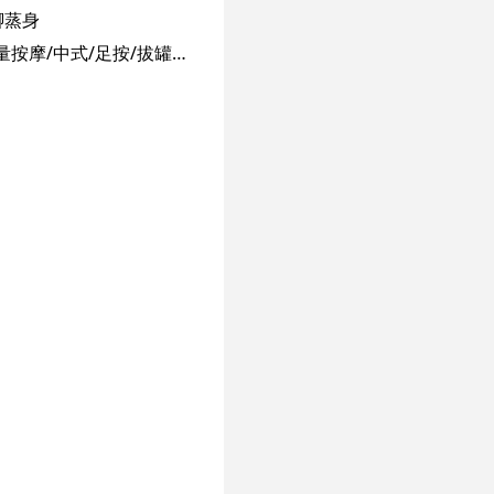
腳蒸身
本店用心服務 幫助疏通經絡 艾炙養生 可單次收費 香薰推油 /淋巴排毒 /溫炙養生/頌鉢能量按摩/中式/足按/拔罐刮痧