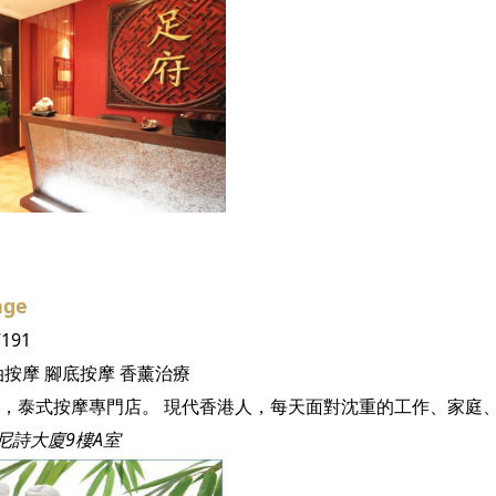
age
7191
油按摩
腳底按摩
香薰治療
尼詩大廈9樓A室