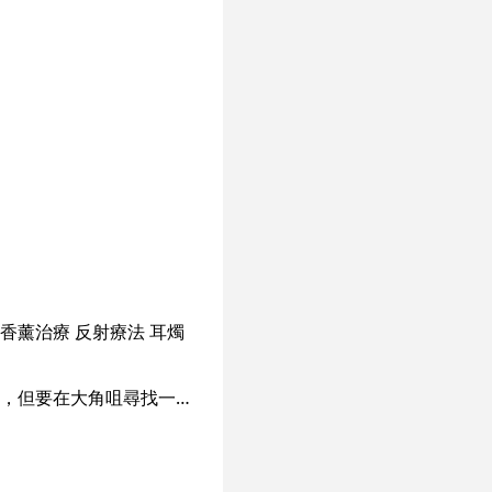
香薰治療
反射療法
耳燭
香港擁有過千間大大小小的足浴按摩店，深受港人和遊客歡迎，可以說總有一間在你附近，但要在大角咀尋找一間優質的按摩店卻非常困難。今日 SeeWide 就為你推介一間六星級的足浴按摩專門店 － 「足府」！「足府」裝潢古色古香，價錢公道，技師專業，是大角咀區按摩的必然之選！ 「足府」位於大角咀港灣豪庭商場，地點便利。環境寧靜舒適，裝潢優雅，加上店內柔和的燈光，配合淡淡的香薰香氣，步進「足府」時，即令你忘記平日繁瑣的工作，享受「足府」為你提供的優質按摩服務。此外，每個座位更設有獨立的電視機，讓客人可以邊享受按摩，邊觀賞電視節目。