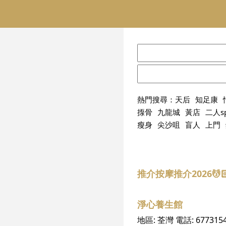
熱門搜尋：
天后
知足康
揼骨
九龍城
黃店
二人s
瘦身
尖沙咀
盲人
上門
推介按摩推介2026
淨心養生館
地區:
荃灣
電話:
677315