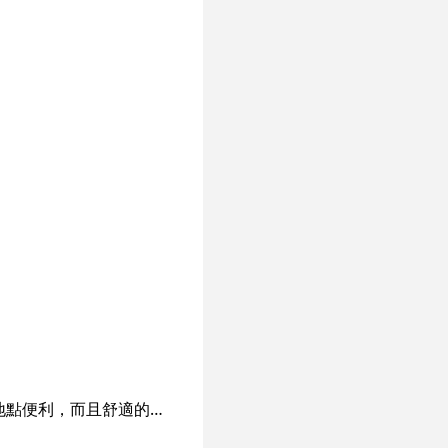
Princess Nail & Massage 開業6年多，是一家專業美甲及按摩服務的公司。位銅鑼灣，地點便利，而且舒適的環境及優質的服務態度，一直吸引不少新舊客戶前來光顧。經驗豐富的美甲師和按摩師會為每位客人提供不同需求的專業服務和合適的療程。