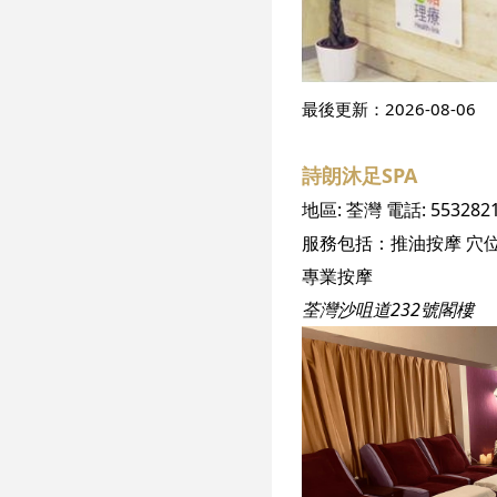
最後更新：
2026-08-06
詩朗沐足SPA
地區:
荃灣
電話:
553282
服務包括：
推油按摩
穴
專業按摩
荃灣沙咀道232號閣樓