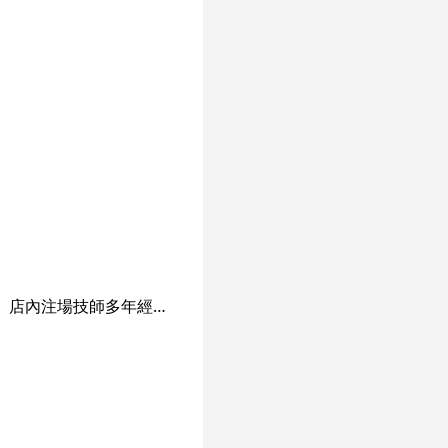
大足(Footloose)採用法國進口香薰膏，除保持用品質素，更有野薑香薰膏增加血液循環。 店內注場技師多年經驗令客人享受按摩之余更得到 －療程效果，資深美容師，個別度身護理。 －環境幽雅衛生座墊及毛巾每次更換及消毒。 －高質素享受、大眾收費、同區十多間五星級酒店全力推介。 －地點方便，代客泊車。