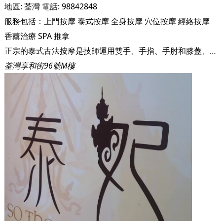
地區:
荃灣
電話:
98842848
服務包括：
上門按摩
泰式按摩
全身按摩
穴位按摩
經絡按摩
香薰治療
SPA
推拿
正宗的泰式古法按摩是技師運用雙手、手指、手肘和膝蓋、臂膀 和腳的力量，循著客人的筋絡和穴道施以全身拉、揉、彎曲、扭轉等按摩的動作， 動作的幅度較大，帶一部分瑜珈動作。動作看似巨大，但步法是溫和有節秦感的; 泰式按摩可以將人的筋骨和肌肉做完整的伸展和舒緩，並同時帶動血液循環、清 除體內毒素，對胃痛、偏頭痛、關節炎、四肢痳木、坐骨神經痛和背痛都有不錯 的療效。一場按摩做下來，常會讓人有筋骨舒暢，全身煥然一新。
荃灣享和街96號M樓