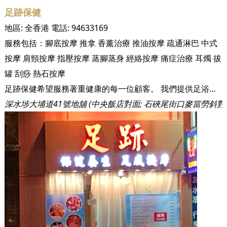
足跡保健
地區:
全香港
電話:
94633169
服務包括：
腳底按摩
推拿
香薰治療
推油按摩
疏通淋巴
中式
按摩
肩頸按摩
指壓按摩
蒸腳蒸身
經絡按摩
痛症治療
耳燭
拔
罐
刮痧
熱石按摩
足跡保健希望服務著重健康的每一位顧客。 我們提供足浴，足底按摩，專業穴位推拿，香薰推拿，痛症治療，淋巴排毒，推油，拔火罐，修腳甲和採耳等服務。 歡迎男女賓客，查詢詳情及預約，請致電2777 1698。
深水埗大埔道41號地舖 (中央飯店對面; 石硤尾街口麥當勞斜對