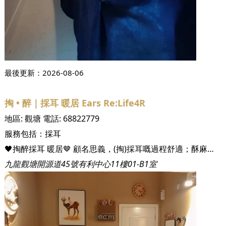
最後更新：
2026-08-06
掏 • 醉｜採耳 暖居 Ears Re:Life4R
地區:
觀塘
電話:
68822779
服務包括：
採耳
🖤掏醉採耳 暖居🤎 顧名思義，(掏)採耳嘅過程舒適；酥麻感使神經放鬆、舒壓；加上頌缽的梵音，令您不知不覺進入半睡/沉睡狀態😪💤 🏠而且，小店環境舒適柔和，有如置身家中☺️ 此時此刻，只屬於您個人的「獨立私人空間」，當您享受服務的同時，身心靈可以全程放鬆、減壓，遠離煩囂☺️ 令您享受到真正的身心療癒！一試掏醉忘返😴 😌適合追求身心靈健康人士放鬆的地方
九龍觀塘開源道45號有利中心11樓01-B1室