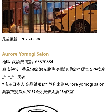
最後更新：
2026-08-06
Aurore Yomogi Salon
地區:
銅鑼灣
電話:
65570834
服務包括：
香薰治療
激光脫毛
身體護理療程
暖宮
SPA按摩
折上折 - 美容
*店主日本人,高品質服務* 歡迎來到Aurore yomogi salon:) 在香港也可以享受到韓方黃土艾葉暖宮坐薰。 Aurore於2017年6月將黃土坐薰引入香港，是第一間開始黃土暖宮坐薰的公司。 艾葉暖宮坐薰已有超過600年歷史，是韓國傳統民間醫術之一。這是通過漢方藥浴蒸氣對肛門和子宮進行薰蒸，使下體逐漸變熱的一種韓國傳統民間療法。不僅在韓國，亞洲其他地區也在很久以前有對女性“下湯”的說法，利用熬制的藥草散發出的蒸氣對女性小腹進行薰蒸，淨化女性脆弱區域，以此來維持女性的健康和美。 有別於其他薰蒸公司，不是用機器製作的低成本木座椅，我地採用最頂級的黃土來製成的坐浴器。在土窯裡使用1200度以上的高溫進行燒製，經過一周嘅時間精心完成的。 透過從陰道或肛門的粘膜吸收蒸氣中的艾葉草藥成份，使盤腔內的器官得到温暖，體温上升從而令免疫系統及手腳冰冷的情況得到改善。 同時也會有改善女性獨有的不適、經痛、月經不順暢及更年期不適等的預期效果。 更可令體內脂肪下降及令肌膚回復原來的狀態。 此外，男性也可使用，可以排出身體毒素，消除疲勞。
銅鑼灣波斯富街 114號 寶榮大樓11樓E室