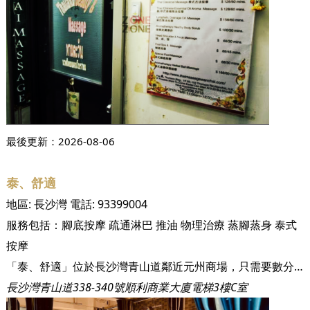
最後更新：
2026-08-06
泰、舒適
地區:
長沙灣
電話:
93399004
服務包括：
腳底按摩
疏通淋巴
推油
物理治療
蒸腳蒸身
泰式
按摩
「泰、舒適」位於長沙灣青山道鄰近元州商場，只需要數分鐘就可以從地鐵站出口去到店鋪，十分方便！店內設有多張特大按摩床讓大家可以在繁忙的工作後或假日相約親朋好友按摩鬆一鬆！
長沙灣青山道338-340號順利商業大廈電梯3樓C室