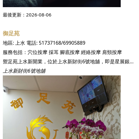
最後更新：
2026-08-06
御足苑
地區:
上水
電話:
51737168/69905889
服務包括：
穴位按摩
採耳
腳底按摩
經絡按摩
肩頸按摩
禦足苑上水新開業，位於上水新財街6號地舖，即是星展銀行對面，臨近上水廣場，上水火車站，上水巴士站，便利的位置，舒適的環境，場地寬闊舒適，面積1600尺，內設獨立房，雙人房，可淋浴，簡潔精緻的裝潢, 專業的技術，一流的服務態度，絕對能讓您放鬆身心，享受片刻的寧靜 提供專業的推拿技術，腳底按摩，穴位推拿，岩鹽推油，淋巴排毒，上海式修腳皮，紅外線薰腳，刮痧，拔火罐，耳燭，肚燭，采耳，洗眼，美容項目，男士面部修容，美白補水護理，冰點永久脫毛，激光脫痣/油脂粒 本店特色經絡養生調理，肩頸痛，腰酸背痛，膝蓋坐骨神經痛。地址，上水新財街6號地鋪，健康熱綫69905889
上水新財街6號地舖