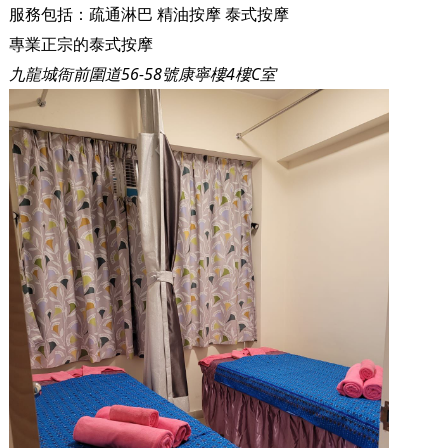
服務包括：
疏通淋巴
精油按摩
泰式按摩
專業正宗的泰式按摩
九龍城衙前圍道56-58號康寧樓4樓C室