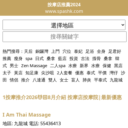
按摩店推薦2024
www.spashk.com
熱門搜尋：
天后
銅鑼灣
上門
穴位
泰妃
足浴
全身
足君好
推薦
瘦身
spa
日式
桑拿
藍店
投資
古法
揼骨
桑拿
韓
式
男士
Zen Massage
二人spa
水療
新界
水療
保健
黑店
太子
黃店
知足康
尖沙咀
2人套餐
優惠
泰式
平價
灣仔
沙
田
情侶
推介
八達通
雙人
女士
盲人
肺炎
平泰式
九龍城
1按摩推介2026💆🏻8月介紹 按摩店按摩院|最新優惠
I Am Thai Massage
地區:
九龍城
電話:
55436413