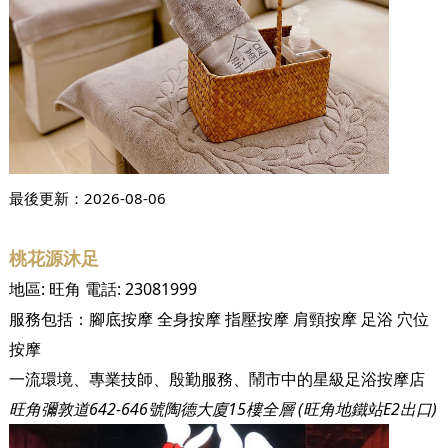
最後更新：
2026-08-06
桃花源沐足
地區:
旺角
電話:
23081999
服務包括：
腳底按摩
全身按摩
指壓按摩
肩頸按摩
足浴
穴位
按摩
一流環境、專業技師、殷勤服務、鬧市中的星級足浴按摩店
旺角彌敦道642-646號陶德大廈15樓全層 (旺角地鐵站E2出口)