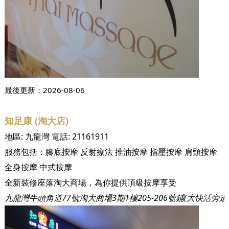
最後更新：
2026-08-06
知足康 (淘大店)
地區:
九龍灣
電話:
21161911
服務包括：
腳底按摩
反射療法
推油按摩
指壓按摩
肩頸按摩
全身按摩
中式按摩
全新裝修座落淘大商場，為你提供頂級按摩享受
九龍灣牛頭角道77號淘大商場3期1樓205-206號鋪(大快活旁邊