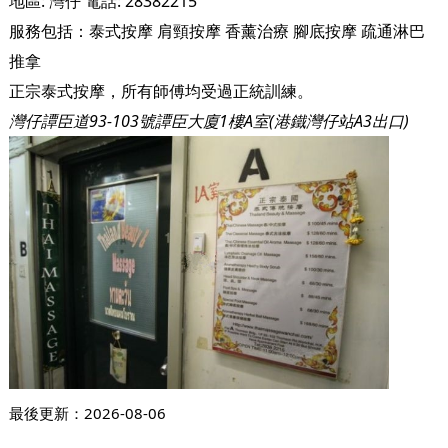
地區:
灣仔
電話:
28382215
服務包括：
泰式按摩
肩頸按摩
香薰治療
腳底按摩
疏通淋巴
推拿
正宗泰式按摩，所有師傅均受過正統訓練。
灣仔譚臣道93-103號譚臣大廈1樓A室(港鐵灣仔站A3出口)
最後更新：
2026-08-06