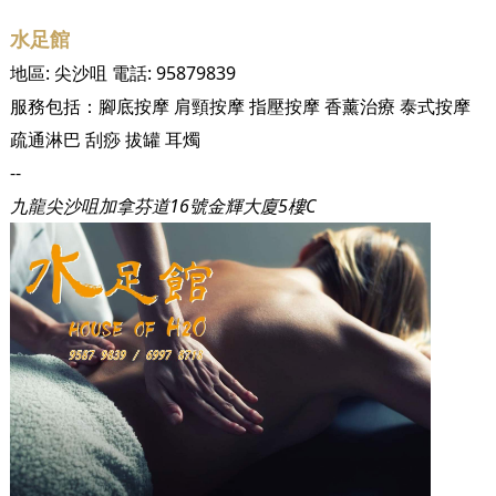
水足館
地區:
尖沙咀
電話:
95879839
服務包括：
腳底按摩
肩頸按摩
指壓按摩
香薰治療
泰式按摩
疏通淋巴
刮痧
拔罐
耳燭
--
九龍尖沙咀加拿芬道16號金輝大廈5樓C