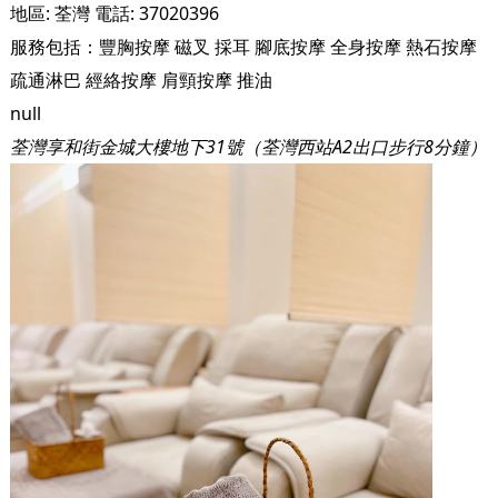
地區:
荃灣
電話:
37020396
服務包括：
豐胸按摩
磁叉
採耳
腳底按摩
全身按摩
熱石按摩
疏通淋巴
經絡按摩
肩頸按摩
推油
null
荃灣享和街金城大樓地下31號（荃灣西站A2出口步行8分鐘）