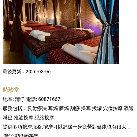
最後更新：
2026-08-06
時珍堂
地區:
灣仔
電話:
60871667
服務包括：
反射療法
耳燭
臍燭
刮痧
採耳
拔罐
穴位按摩
疏通
淋巴
推油按摩
經絡按摩
提供多項按摩服務,按摩可以舒緩一身疲勞對健康也有很大的幫助
灣仔道89號閣樓