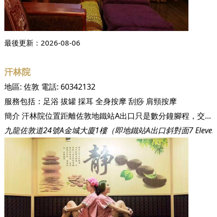
最後更新：
2026-08-06
汗林院
地區:
佐敦
電話:
60342132
服務包括：
足浴
拔罐
採耳
全身按摩
刮痧
肩頸按摩
簡介 汗林院位置距離佐敦地鐵站A出口只是數分鐘腳程，交通便利，令每位客人都可隨時方便地享受到身心舒爽的優質服務。 汗林院空間闊落，設備完善，為每位客人提供按摩大班椅，讓客人在最舒適、最自然、最輕鬆的狀態，享受最佳服務，令人有賓至如歸的感覺。 除了專業的舒緩服務，汗林院更為客人提供獨立房間，私隱度高之外，同時符合現今嚴格的衛生要求，令客戶在享受服務之餘，無後顧之憂。 汗林院提供腳底按摩、肩頸按摩、穴位按摩、香薰治療、採耳、修腳皮、刮痧、拔罐、蒸腳蒸身…等，服務應有盡有，總有方法助你舒緩身心疲勞，回復最佳狀態。
九龍佐敦道24號A金城大廈1樓（即地鐵站A出口斜對面7 Eleve