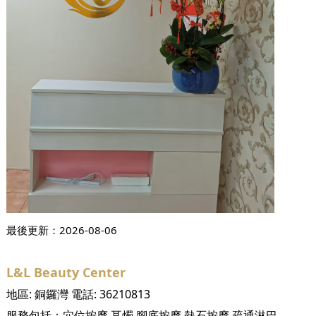
最後更新：
2026-08-06
L&L Beauty Center
地區:
銅鑼灣
電話:
36210813
服務包括：
穴位按摩
耳燭
腳底按摩
熱石按摩
疏通淋巴