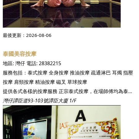
最後更新：
2026-08-06
泰國美容按摩
地區:
灣仔
電話:
28382215
服務包括：
泰式按摩
全身按摩
推油按摩
疏通淋巴
耳燭
指壓
按摩
肩頸按摩
精油按摩
磁叉
草球按摩
提供各式各樣的按摩服務 正宗泰式按摩，在場師傅均為泰國人
灣仔譚臣道93-103號譚臣大廈 1/F