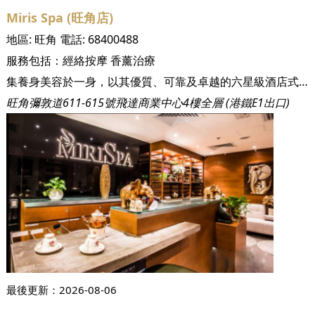
Miris Spa (旺角店)
地區:
旺角
電話:
68400488
服務包括：
經絡按摩
香薰治療
集養身美容於一身，以其優質、可靠及卓越的六星級酒店式服務見稱，每位Miris Spa美療師運用專業的按摩手法，讓無數尊貴顧客身心壓力得以釋放，位置尖沙咀、銅鑼灣、旺角及荃灣的岩石按摩專門店以現代舒適的設計為主題，房間內備有獨立按摩床，配上柔和燈光予人全面放鬆的環境，讓顧客可盡情享受按摩帶來的舒緩感覺，使身心靈達到完美平衡！ Miris Spa一直堅守以天然不具侵害性的自然療法，務求為顧客締造出「由內而外」健康的自然美肌效果。
旺角彌敦道611-615號飛達商業中心4樓全層 (港鐵E1出口)
最後更新：
2026-08-06