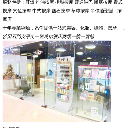
服務包括：
耳燭
推油按摩
指壓按摩
疏通淋巴
腳底按摩
泰式
按摩
穴位按摩
中式按摩
熱石按摩
草球按摩
半價過聖誕 - 按
摩店
十年專業經驗，為你提供一站式美容、化妝、纖體、按摩、美甲及護甲服務
沙田石門安平街一號萬怡酒店商場一樓一號舖