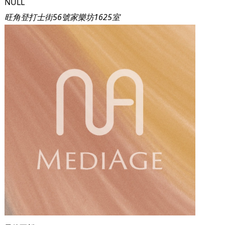
NULL
旺角登打士街56號家樂坊1625室