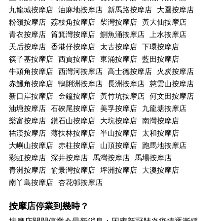
九龍城按摩店
油麻地按摩店
新馬路按摩店
大圍按摩店
粉嶺按摩店
荔枝角按摩店
柴灣按摩店
黃大仙按摩店
青衣按摩店
筲箕灣按摩店
鰂魚涌按摩店
上水按摩店
天后按摩店
香港仔按摩店
太古按摩店
下環按摩店
筷子基按摩店
西貢按摩店
東涌按摩店
藍田按摩店
牛頭角按摩店
西灣河按摩店
高士德按摩店
火炭按摩店
赤鱲角按摩店
鴨脷洲按摩店
長洲按摩店
慈雲山按摩店
新口岸按摩店
金鐘按摩店
黃竹坑按摩店
何文田按摩店
油塘按摩店
石硤尾按摩店
美孚按摩店
九龍塘按摩店
樂富按摩店
鑽石山按摩店
大坑按摩店
南灣按摩店
祐漢按摩店
薄扶林按摩店
半山按摩店
太和按摩店
大嶼山按摩店
赤柱按摩店
山頂按摩店
跑馬地按摩店
彩虹按摩店
深井按摩店
馬灣按摩店
馬場按摩店
青洲按摩店
愉景灣按摩店
坪洲按摩店
大澳按摩店
南丫島按摩店
杏花邨按摩店
按摩店停業到幾時？
按摩店關閉停業令最新消息：因應新冠肺炎疫情逐漸緩