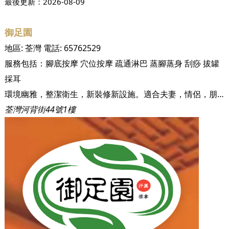
最後更新：
2026-08-09
御足園
地區:
荃灣
電話:
65762529
服務包括：
腳底按摩
穴位按摩
疏通淋巴
蒸腳蒸身
刮痧
拔罐
採耳
環境幽雅，整潔衛生，新裝修新設施。適合夫妻，情侶，朋友一起光顧。本店提供最新第三代納米汗蒸設施，足浴，香薰淋巴推拿，按摩 ,傳統拔罐，刮痧，修腳皮等服務。
荃灣河背街44號1樓