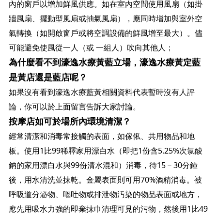
內的窗戶以增加鮮風供應。如在室內空間使用風扇（如掛
牆風扇、擺動型風扇或抽氣風扇），應同時增加與室外空
氣轉換（如開啟窗戶或將空調設備的鮮風增至最大）。儘
可能避免使風從一人（或 一組人）吹向其他人；
為什麼看不到濠逸水療黃藍立場，濠逸水療黃定藍
是黃店還是藍店呢？
如果沒有看到濠逸水療藍黃相關資料代表暫時沒有人評
論，你可以於上面留言告訴大家討論。
按摩店如可於場所內環境清潔？
經常清潔和消毒常接觸的表面，如傢俬、共用物品和地
板。使用1比99稀釋家用漂白水（即把1份含5.25%次氯酸
鈉的家用漂白水與99份清水混和）消毒，待15－30分鐘
後，用水清洗並抹乾。金屬表面則可用70%酒精消毒。被
呼吸道分泌物、嘔吐物或排泄物汚染的物品表面或地方，
應先用吸水力強的即棄抹巾清理可見的污物，然後用1比49