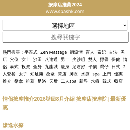
按摩店推薦2024
www.spashk.com
熱門搜尋：
平泰式
Zen Massage
銅鑼灣
盲人
泰妃
古法
黑
店
穴位
女士
沙田
八達通
男士
尖沙咀
雙人
揼骨
保健
情
侶
泰式
投資
全身
九龍城
瘦身
足君好
平價
灣仔
日式
2
人套餐
太子
知足康
桑拿
黃店
肺炎
水療
spa
上門
優惠
推介
桑拿
推薦
足浴
天后
二人spa
新界
水療
韓式
藍店
情侶按摩推介2026💆🏻8月介紹 按摩店按摩院|最新優
惠
濠逸水療