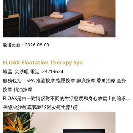
最後更新：
2026-08-09
FLOAX Floatation Therapy Spa
地區:
尖沙咀
電話:
23219624
服務包括：
SPA
推油按摩
指壓按摩
腳底按摩
香薰治療
全身
按摩
精油按摩
FLOAX是由一對情侶對不同的生活態度和身心放鬆上的追求，並從他們以往在旅遊中享受的高級水療體驗得到靈感， 特意用心思、熱誠打造一個專注提供全新漂浮式水療的舒壓空間，座落於交通四通八達的尖沙咀，方便繁忙的香港人隨時到訪，絕對是香港這繁忙城市中的小綠洲。我們致力為您提供一個無任何外來干擾的寧靜環境, 讓您逃離繁囂束縛，享受真正寧靜，為疲累的身心充一充電。
香港尖沙咀嘉蘭圍16號永興大廈1樓