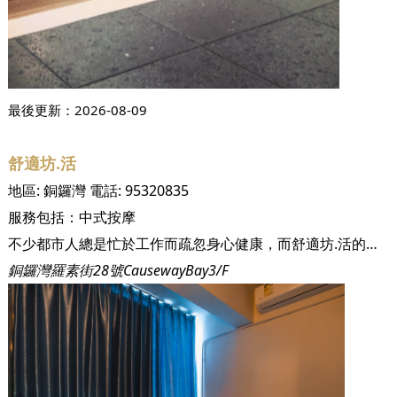
最後更新：
2026-08-09
舒適坊.活
地區:
銅鑼灣
電話:
95320835
服務包括：
中式按摩
不少都市人總是忙於工作而疏忽身心健康，而舒適坊.活的主辦人正正考慮到這點，於香港繁忙地帶開設了這家按摩店。舒適坊.活正如其名，提供了舒適的空間予都市人放鬆身心，店舖位於時代廣場對面，從銅鑼灣A出口出發，只需5分鐘路程便可到達店舖，對於在附近工作後前來緩解疲勞，抑是逛街逛得累想按摩一下的客戶來說，都十分方便！而店面更是整潔不紊，商家不但每天清潔消毒，還使用一次性床單，保證乾淨衛生！ 舒適坊.活的師傅擁有10-20年豐富按摩經驗，更會持續進修自己，其中也有師傅考獲CMM集團蒙妮坦學院的美容和按摩專業證書，給予客人信心，讓顧客無需緊張，可放心讓師傅按摩。另外店舖招待男女賓客，無論一家大小，或情侶、朋友都可一起前來享受按摩，若然想要有私人空間，更可以選擇店內的單人或雙人房間！除此之外，店舖更窩心地提供免費茶水，和適合都市人需要的充電、5G Wifi、Netflix和Youtube影音服務，從細節照顧客人所需！ 舒適坊.活預先為客人配搭了一系列的按摩組合，顧及不同都市人的需要，但其實客人也可以自由配搭自己喜歡的按摩組合！只要是60分鐘以上的按摩組合，就可在預約服務時留言寫下你希望的按摩服務配搭，店務人員收到後便會即時聯絡你報價，亦會按照你的情況推薦服務，讓你無需局限，隨心選擇自己喜愛的按摩服務！
銅鑼灣羅素街28號CausewayBay3/F