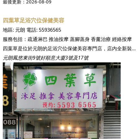
最後更新：
2026-08-09
四葉草足浴穴位保健美容
地區:
元朗
電話:
55936565
服務包括：
疏通淋巴
推油按摩
蒸腳蒸身
香薰治療
經絡按摩
四葉草是位於元朗的足浴穴位保健美容專門店，店内全新裝修，佈置簡約溫馨，環境舒服。四葉草設有獨立房間、雙人房間及洗手間，服務使用本地品牌按摩油及一次性床單，亦嚴格採取防疫抗疫措施。
元朗鳳悠東街9號好順意大廈3號及17號