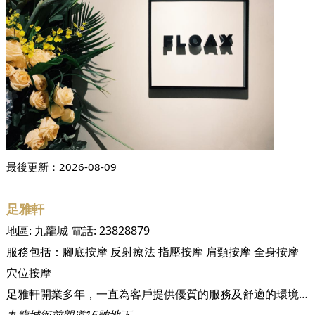
最後更新：
2026-08-09
足雅軒
地區:
九龍城
電話:
23828879
服務包括：
腳底按摩
反射療法
指壓按摩
肩頸按摩
全身按摩
穴位按摩
足雅軒開業多年，一直為客戶提供優質的服務及舒適的環境，因此吸引不少具消費力的中產人士光顧。在假日，也有不少情侶及一家大小到該店按摩，舒緩平日身心的疲勞和緊張。 該店共有兩層，地方過千呎，可提供十多人同時進行按摩。技師均具有豐富經驗，該店更引入從美國而來的自然療法及能量治療等特別治療，滿足客人的不同需要