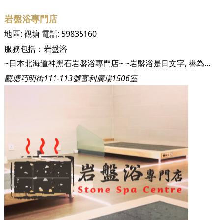
岩盤浴專門店
地區:
觀塘
電話:
59835160
服務包括：
岩盤浴
~日本北海道神黑石岩盤浴專門店~ ~岩盤浴是日文字, 譽為熱石卧療, 乾式溫泉~ ~美肌 瘦身 減壓 減痛 自癒 懶人運動~ ~日本加太屋溫泉旅館經營及營理, 50年情懷~
觀塘巧明街111-113號富利廣場1506室