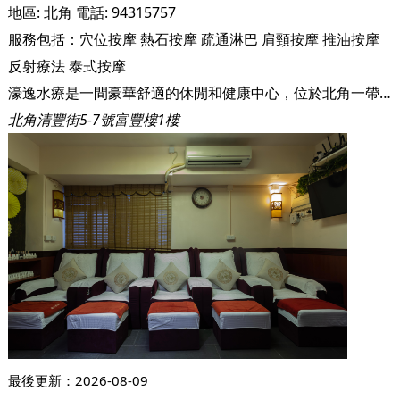
地區:
北角
電話:
94315757
服務包括：
穴位按摩
熱石按摩
疏通淋巴
肩頸按摩
推油按摩
反射療法
泰式按摩
濠逸水療是一間豪華舒適的休閒和健康中心，位於北角一帶，方便到達。
北角清豐街5-7號富豐樓1樓
最後更新：
2026-08-09