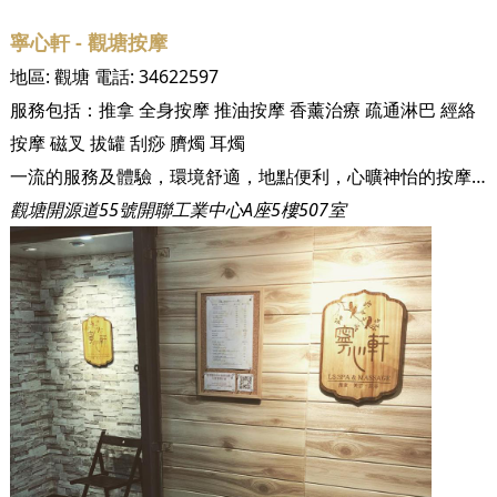
寧心軒 - 觀塘按摩
地區:
觀塘
電話:
34622597
服務包括：
推拿
全身按摩
推油按摩
香薰治療
疏通淋巴
經絡
按摩
磁叉
拔罐
刮痧
臍燭
耳燭
一流的服務及體驗，環境舒適，地點便利，心曠神怡的按摩享受。
觀塘開源道55號開聯工業中心A座5樓507室