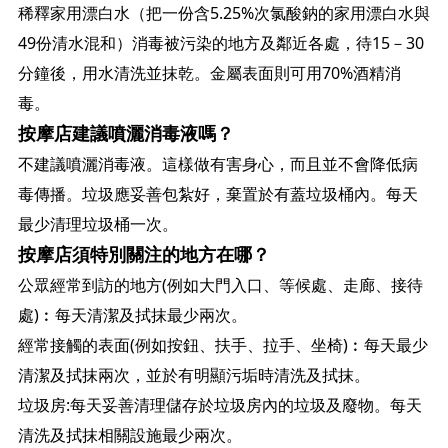
稀釋家用漂白水（把一份含5.25%次氯酸鈉的家用漂白水與
49份清水混和）消毒被污染的地方及鄰近各處，待15－30
分鐘後，用水清洗並抹乾。金屬表面則可用70%酒精消
毒。
按摩店建議噴灑消毒液嗎？
不建議噴灑消毒液。這樣做有害身心，而且並不會降低病
毒傳播。垃圾應妥善包紮好，棄置於有蓋垃圾桶內。每天
最少清理垃圾桶一次。
按摩店須特別關注的地方在哪？
公眾經常到訪的地方(例如大門入口、等候處、走廊、接待
處)︰每天清潔及拭抹最少兩次。
經常接觸的表面(例如按鈕、扶手、拉手、坐椅)︰每天最少
清潔及拭抹兩次，並於有明顯污垢時清洗及拭抹。
垃圾房:每天妥善清理儲存於垃圾房內的垃圾及廢物。每天
清洗及拭抹相關設施最少兩次。