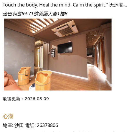
Touch the body. Heal the mind. Calm the spirit.” 天沐養生為你提供一個放鬆身心靈既地方，由年輕人經營，用心服務，單次銷費，絕不硬銷。本店設有韓式汗蒸房、足部薰蒸、按摩推拿，歡迎預約。
金巴利道69-71號美園大廈1樓B
最後更新：
2026-08-09
心湖
地區:
沙田
電話:
26378806