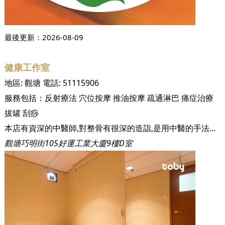
最後更新：
2026-08-09
健康工作室
地區:
觀塘
電話:
51115906
服務包括：
反射療法
穴位按摩
推油按摩
疏通淋巴
痛症治療
拔罐
刮痧
本店有資深的中醫師,對整骨有很深的造詣,是用中醫的手法結合西醫的解剖 ,治療肩頸/網球手/腰間盤突出/坐骨神經/膝關節疼痛 /手腳麻痹等等。店内的師傅全部有十幾年按摩經驗
觀塘巧明街105好運工業大廈9樓D室