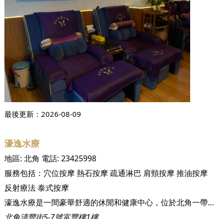
最後更新：
2026-08-09
濠逸水療
地區:
北角
電話:
23425998
服務包括：
穴位按摩
熱石按摩
疏通淋巴
肩頸按摩
推油按摩
反射療法
泰式按摩
濠逸水療是一間豪華舒適的休閒和健康中心，位於北角一帶，方便到達。
北角清豐街5-7號富豐樓1樓