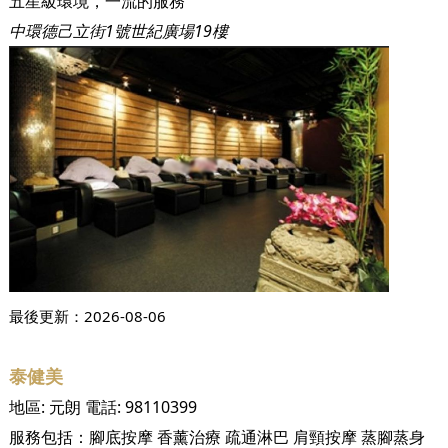
五星級環境，一流的服務
中環德己立街1號世紀廣場19樓
最後更新：
2026-08-06
泰健美
地區:
元朗
電話:
98110399
服務包括：
腳底按摩
香薰治療
疏通淋巴
肩頸按摩
蒸腳蒸身