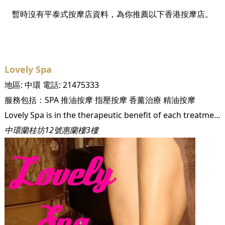
暫時沒有平泰式按摩店資料，為你推薦以下香港按摩店。
Lovely Spa
地區:
中環
電話:
21475333
服務包括：
SPA
推油按摩
指壓按摩
香薰治療
精油按摩
Lovely Spa is in the therapeutic benefit of each treatment that are especially designed to provide you with the most relaxing treatments. Our goal is to give the best services and best quality of products. With affordable prizes for everything from manicures to massage and a cozy, homey atmosphere that will put you immediately at ease.
中環蘭桂坊12號惠蘭樓3樓