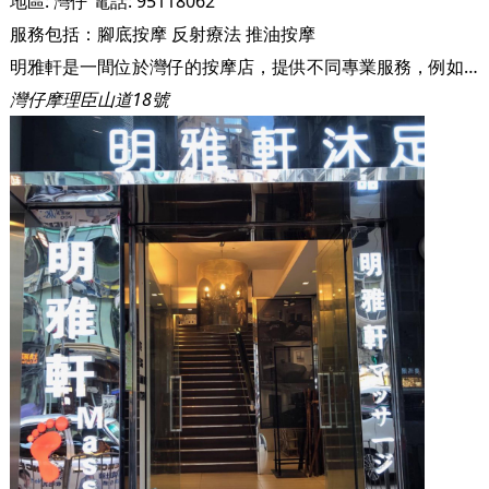
地區:
灣仔
電話:
95118062
服務包括：
腳底按摩
反射療法
推油按摩
明雅軒是一間位於灣仔的按摩店，提供不同專業服務，例如：藥理沐足腳底按摩，全身經絡穴位按摩，淋巴引流按摩，上海式修腳，香薰採耳等，為你帶來最優質的按摩體驗。而且亦有獨立房間，私隱度十足，無需擔心私隱問題，讓你可以盡情放心享受按摩體驗。
灣仔摩理臣山道18號