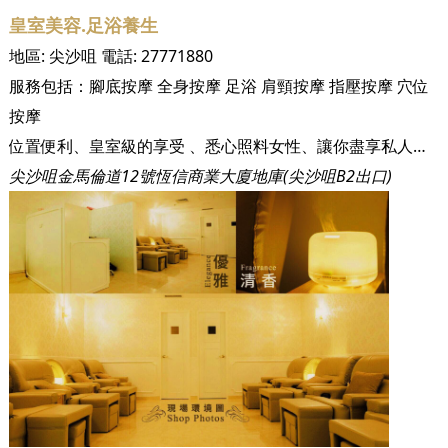
皇室美容.足浴養生
地區:
尖沙咀
電話:
27771880
服務包括：
腳底按摩
全身按摩
足浴
肩頸按摩
指壓按摩
穴位
按摩
位置便利、皇室級的享受 、悉心照料女性、讓你盡享私人時間
尖沙咀金馬倫道12號恆信商業大廈地庫(尖沙咀B2出口)