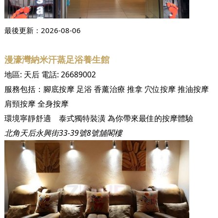
最後更新：
2026-08-06
漫濠灣納米汗蒸足浴養生館
地區:
天后
電話:
26689002
服務包括：
腳底按摩
足浴
香薰治療
推拿
穴位按摩
推油按摩
肩頸按摩
全身按摩
環境寧靜舒適 泰式獨特裝潢 為你帶來最佳的按摩體驗
北角天后永興街33-39號8號舖閣樓