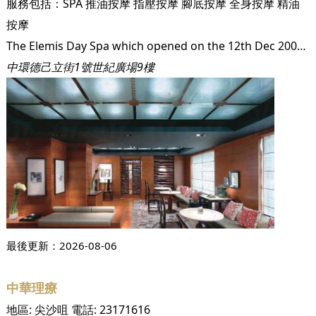
服務包括：
SPA
推油按摩
指壓按摩
腳底按摩
全身按摩
精油
按摩
The Elemis Day Spa which opened on the 12th Dec 2000 is geared to both business executives and homemakers in search of wellness or seeking some peace and relaxation from the stresses of Hong Kong living. Step into a world of complete sensory heaven where time is left at the door and a new journey begins. Escape from the pressures of everyday life and transport yourself to a tranquil world suspended in the heart of Central. Discover harmony, escapism, ceremonies and rituals. A true pathway to inner peace, reflection, restoration and enlightment. Allow yourself the time to be free...
中環德己立街1號世紀廣場9樓
最後更新：
2026-08-06
中華理療
地區:
尖沙咀
電話:
23171616