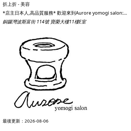
折上折 - 美容
*店主日本人,高品質服務* 歡迎來到Aurore yomogi salon:) 在香港也可以享受到韓方黃土艾葉暖宮坐薰。 Aurore於2017年6月將黃土坐薰引入香港，是第一間開始黃土暖宮坐薰的公司。 艾葉暖宮坐薰已有超過600年歷史，是韓國傳統民間醫術之一。這是通過漢方藥浴蒸氣對肛門和子宮進行薰蒸，使下體逐漸變熱的一種韓國傳統民間療法。不僅在韓國，亞洲其他地區也在很久以前有對女性“下湯”的說法，利用熬制的藥草散發出的蒸氣對女性小腹進行薰蒸，淨化女性脆弱區域，以此來維持女性的健康和美。 有別於其他薰蒸公司，不是用機器製作的低成本木座椅，我地採用最頂級的黃土來製成的坐浴器。在土窯裡使用1200度以上的高溫進行燒製，經過一周嘅時間精心完成的。 透過從陰道或肛門的粘膜吸收蒸氣中的艾葉草藥成份，使盤腔內的器官得到温暖，體温上升從而令免疫系統及手腳冰冷的情況得到改善。 同時也會有改善女性獨有的不適、經痛、月經不順暢及更年期不適等的預期效果。 更可令體內脂肪下降及令肌膚回復原來的狀態。 此外，男性也可使用，可以排出身體毒素，消除疲勞。
銅鑼灣波斯富街 114號 寶榮大樓11樓E室
最後更新：
2026-08-06