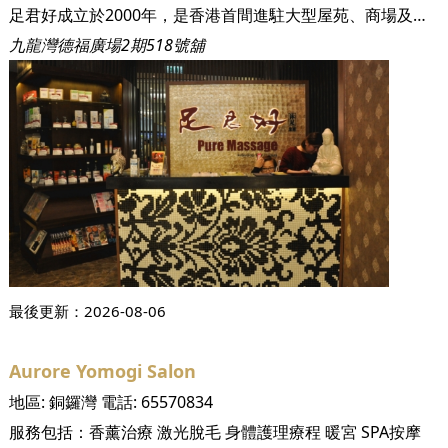
足君好成立於2000年，是香港首間進駐大型屋苑、商場及酒店的足底按摩休閒中心。成立至今已為超過三十萬名尊貴客戶提供健康休閒的養身保健服務。足君好集合了眾多人力、物力，針對現代人健康的問題展開研究，以中國數千年的養身之道－足底按摩及全身穴位推拿，配合優閒泰式裝修與頂級設備，徹底顛覆傳統對按摩、推拿的既定形象，讓您及您的家人安心又輕鬆地達到養身的功效！ 本集團至今已開設十三間沐足保健中心，遍佈港九新界，包括黃埔區、將軍澳區、香港區及荃灣等，未來將於不同地區開設分店以為各區居民服務。 足君好嚴格控管衛生環境及服務品質，讓注重養身的您同時享有最高等級的服務與最經濟實惠的消費。
九龍灣德福廣場2期518號舖
最後更新：
2026-08-06
Aurore Yomogi Salon
地區:
銅鑼灣
電話:
65570834
服務包括：
香薰治療
激光脫毛
身體護理療程
暖宮
SPA按摩