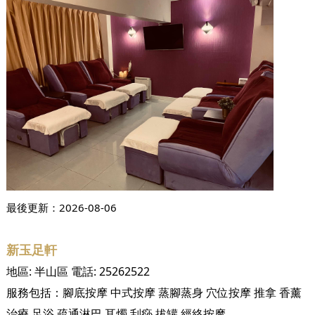
最後更新：
2026-08-06
新玉足軒
地區:
半山區
電話:
25262522
服務包括：
腳底按摩
中式按摩
蒸腳蒸身
穴位按摩
推拿
香薰
治療
足浴
疏通淋巴
耳燭
刮痧
拔罐
經絡按摩