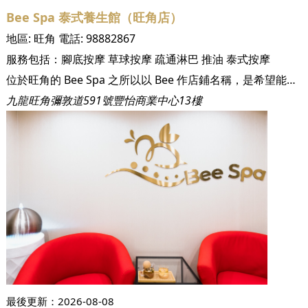
Bee Spa 泰式養生館（旺角店）
地區:
旺角
電話:
98882867
服務包括：
腳底按摩
草球按摩
疏通淋巴
推油
泰式按摩
位於旺角的 Bee Spa 之所以以 Bee 作店鋪名稱，是希望能夠給予像蜜蜂般忙碌和勤奮的都市人一個溫暖且舒適的安樂窩。雖然 Bee Spa 位於鬧市，卻隔絕了城市的喧鬧，為都市人留下一個安靜舒適的環境，盡情享受專業到位的按摩服務，享受一番星級的 SPA 體驗，再次充滿電，迎接新挑戰。
九龍旺角彌敦道591號豐怡商業中心13樓
最後更新：
2026-08-08