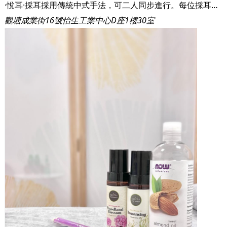
·悅耳·採耳採用傳統中式手法，可二人同步進行。每位採耳師都受過專業培訓，細心呵護客人的耳朵，令客人可以放鬆心情、舒緩壓力。 ·本店設有獨家人手推胸，幫助女性改善胸部問題。單次收費制度和以往美容院做法不同。 ·本店人情味十足，為客人帶來賓至如歸的感覺。
觀塘成業街16號怡生工業中心D座1樓30室