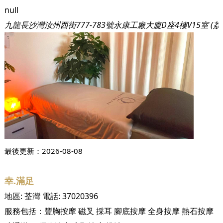
null
九龍長沙灣汝州西街777-783號永康工廠大廈D座4樓V15室 (
最後更新：
2026-08-08
幸.滿足
地區:
荃灣
電話:
37020396
服務包括：
豐胸按摩
磁叉
採耳
腳底按摩
全身按摩
熱石按摩