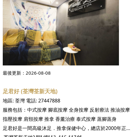
最後更新：
2026-08-08
足君好 (荃灣荃新天地)
地區:
荃灣
電話:
27447888
服務包括：
中式按摩
腳底按摩
全身按摩
反射療法
推油按摩
指壓按摩
肩頸按摩
推拿
香薰治療
泰式按摩
蒸腳蒸身
足君好是一間高級沐足．推拿保健中心，總店於2000年正式進駐黃埔花園，成立至今已擁有13間分店遍佈港九新界，會員超過30,000名，每年服務顧客人數超過二十五萬人次。足君好集合了眾多人力、物力，針對現代都市人健康的問題展開研究，以中國數千年的養身之道—足底按摩、穴位推拿、淋巴排毒，配合超過300名最專業細心的推拿技師，加上環境衛生．憩靜舒適，為顧客提供五星級的養身保健服務。 大型沐足集團，擁有十多間分店