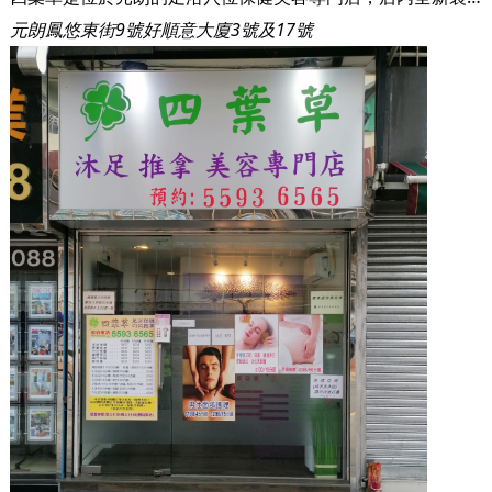
元朗鳳悠東街9號好順意大廈3號及17號