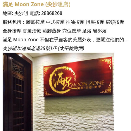
滿足 Moon Zone (尖沙咀店）
地區:
尖沙咀
電話:
28868268
服務包括：
腳底按摩
中式按摩
推油按摩
指壓按摩
肩頸按摩
全身按摩
香薰治療
蒸腳蒸身
穴位按摩
足浴
岩盤浴
滿足 Moon Zone 不但在乎顧客的美麗外表，更關注他們的內在健康；岩盤浴起源於日本秋田縣的玉川溫泉，經專家證實其釋放的遠紅外線及負離子，能提供自然治癒能力和生命力、消除疲勞、加速新陳代謝及排出毒素等功效。我們堅持為顧客提供最天然的產品、最專業的團隊及最優質的服務，讓他們在舒適的環境下，享受輕鬆的養生體驗，感受身心滿足。
尖沙咀加連威老道35號1/F (太平館對面)