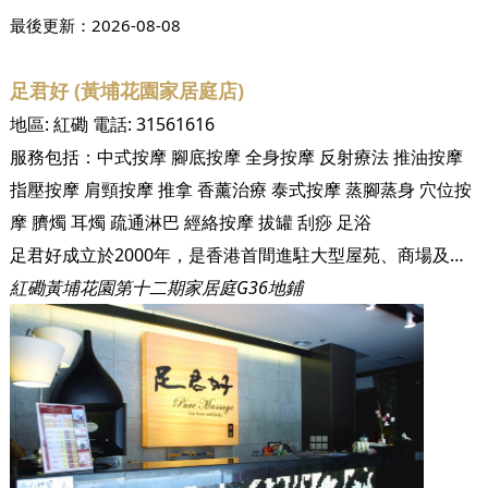
最後更新：
2026-08-08
足君好 (黃埔花園家居庭店)
地區:
紅磡
電話:
31561616
服務包括：
中式按摩
腳底按摩
全身按摩
反射療法
推油按摩
指壓按摩
肩頸按摩
推拿
香薰治療
泰式按摩
蒸腳蒸身
穴位按
摩
臍燭
耳燭
疏通淋巴
經絡按摩
拔罐
刮痧
足浴
足君好成立於2000年，是香港首間進駐大型屋苑、商場及酒店的足底按摩休閒中心。成立至今已為超過三十萬名尊貴客戶提供健康休閒的養身保健服務。足君好集合了眾多人力、物力，針對現代人健康的問題展開研究，以中國數千年的養身之道－足底按摩及全身穴位推拿，配合優閒泰式裝修與頂級設備，徹底顛覆傳統對按摩、推拿的既定形象，讓您及您的家人安心又輕鬆地達到養身的功效！ 本集團至今已開設十三間沐足保健中心，遍佈港九新界，包括黃埔區、將軍澳區、香港區及荃灣等，未來將於不同地區開設分店以為各區居民服務。 足君好嚴格控管衛生環境及服務品質，讓注重養身的您同時享有最高等級的服務與最經濟實惠的消費。
紅磡黃埔花園第十二期家居庭G36地鋪