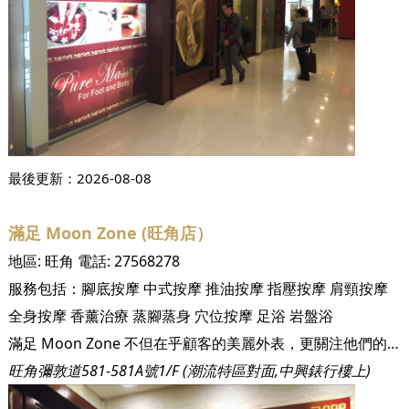
最後更新：
2026-08-08
滿足 Moon Zone (旺角店）
地區:
旺角
電話:
27568278
服務包括：
腳底按摩
中式按摩
推油按摩
指壓按摩
肩頸按摩
全身按摩
香薰治療
蒸腳蒸身
穴位按摩
足浴
岩盤浴
滿足 Moon Zone 不但在乎顧客的美麗外表，更關注他們的內在健康；岩盤浴起源於日本秋田縣的玉川溫泉，經專家證實其釋放的遠紅外線及負離子，能提供自然治癒能力和生命力、消除疲勞、加速新陳代謝及排出毒素等功效。我們堅持為顧客提供最天然的產品、最專業的團隊及最優質的服務，讓他們在舒適的環境下，享受輕鬆的養生體驗，感受身心滿足。
旺角彌敦道581-581A號1/F (潮流特區對面,中興錶行樓上)