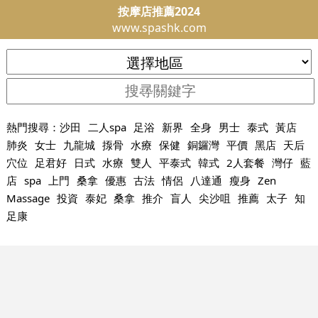
按摩店推薦2024
www.spashk.com
熱門搜尋：
沙田
二人spa
足浴
新界
全身
男士
泰式
黃店
肺炎
女士
九龍城
揼骨
水療
保健
銅鑼灣
平價
黑店
天后
穴位
足君好
日式
水療
雙人
平泰式
韓式
2人套餐
灣仔
藍
店
spa
上門
桑拿
優惠
古法
情侶
八達通
瘦身
Zen
Massage
投資
泰妃
桑拿
推介
盲人
尖沙咀
推薦
太子
知
足康