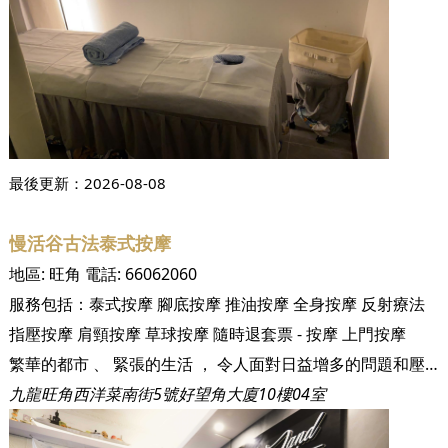
最後更新：
2026-08-08
慢活谷古法泰式按摩
地區:
旺角
電話:
66062060
服務包括：
泰式按摩
腳底按摩
推油按摩
全身按摩
反射療法
指壓按摩
肩頸按摩
草球按摩
隨時退套票 - 按摩
上門按摩
繁華的都市 、 緊張的生活 ， 令人面對日益增多的問題和壓力，疲勞及緊張使身體各個系統失去平衡。要真正地幫助和緩解精神上的疲勞，並非單靠睡覺和休息，還要配合選擇對的按摩。 慢活谷古法泰式按摩，位於旺角鬧市之中，為您提供一個放鬆身心靈的地方。無論男女老少，任何職業人士，經驗豐富的按摩師傅都會令每一位客人充足電、有種滿載而歸的感覺。
九龍旺角西洋菜南街5號好望角大廈10樓04室