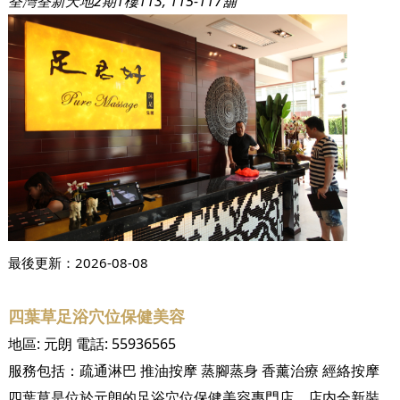
荃灣荃新天地2期1樓113, 115-117舖
最後更新：
2026-08-08
四葉草足浴穴位保健美容
地區:
元朗
電話:
55936565
服務包括：
疏通淋巴
推油按摩
蒸腳蒸身
香薰治療
經絡按摩
四葉草是位於元朗的足浴穴位保健美容專門店，店内全新裝修，佈置簡約溫馨，環境舒服。四葉草設有獨立房間、雙人房間及洗手間，服務使用本地品牌按摩油及一次性床單，亦嚴格採取防疫抗疫措施。