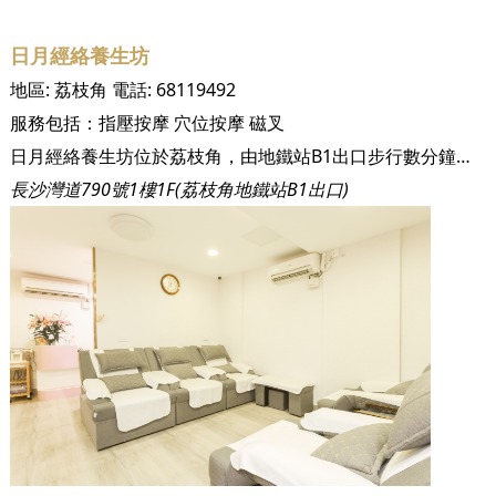
日月經絡養生坊
地區:
荔枝角
電話:
68119492
服務包括：
指壓按摩
穴位按摩
磁叉
日月經絡養生坊位於荔枝角，由地鐵站B1出口步行數分鐘便能到達。日月經絡養生坊由幾位擁有古法、美容、中醫等證書認證的按摩精英主理。店鋪之所以以「日月」命名，是因為「日月」指的是時光，寄託著日月經絡養生坊的經營理念 — 日月經絡養生坊致力為顧客提供一個舒適寧靜的地方，透過價錢大眾化和專業到位的按摩服務，讓顧客暫時擺脫城市的煩囂和壓力，享受屬於自己的時光。為了讓顧客更能享受在日月經絡養生坊渡過的時光，讓顧客感到賓至如歸、滿載而歸，日月經絡養生坊偶爾會為顧客送上一碗湯或麵暖暖胃，為你身體內外都充斥著一絲絲暖意，享受一次獨一無二的按摩體驗。 說到明是要讓顧客徹底放鬆自我，於日月經絡養生坊裏享受忘我的時光，那又怎可以讓顧客有所顧慮呢？有鑑於現時疫情嚴峻，顧客當然最擔心當然是按摩店的衛生情況。而日月經絡養生坊其中一個令人放心之處便是其衞生配套。日月經絡養生坊所用的毛巾全都是一次性的即棄毛巾，保證讓您用到的毛巾一定是全新並且已消毒過。 同時，日月經絡養生坊以客為本，格外注重顧客的體驗，因此於每間按摩房亦有一個獨立而寬敞的沐浴間，讓客人可以享受完療程後不用急著走，能留在這裡舒舒服服地淋浴。 日月經絡養生坊的幾位專業按摩師擁有古法、美容、中醫等證書認證，實力雄厚，其中以扣沙更是它們的大熱之選。香港人壓力大，經常食無定時，身體因而會積聚不少毒素，因此日月經絡養生坊的扣沙能有效幫您即時逼出體內毒素，減輕身體負擔，最適合經常背部腫痛的男士。 除此而外，日月經絡養生坊的最熱門的療程定必是痛症治療。香港人最容易得到網球肘、肩周炎等都市病，透過日月經絡養生坊的古法經絡按摩和其特製的酒油罐，定必能有效幫助您舒緩疼痛，使您無須再擔心疼痛問題。
長沙灣道790號1樓1F(荔枝角地鐵站B1出口)