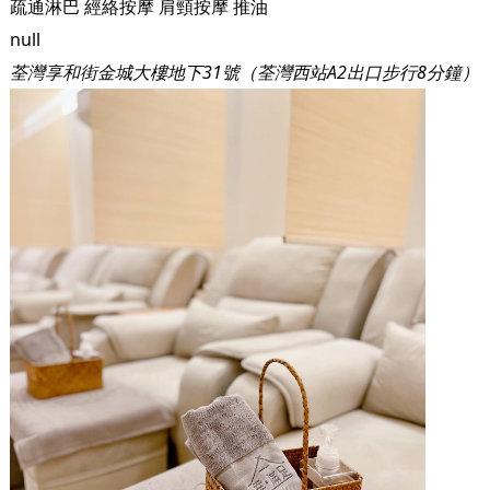
疏通淋巴
經絡按摩
肩頸按摩
推油
null
荃灣享和街金城大樓地下31號（荃灣西站A2出口步行8分鐘）