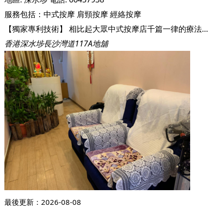
服務包括：
中式按摩
肩頸按摩
經絡按摩
【獨家專利技術】 相比起大眾中式按摩店千篇一律的療法，曹氏康復堂棒式理療中心獨創棒式治療儀器，並獲得了國家專業認可，確保儀器安全可靠，對各種痛症、扭傷、手腳麻痺等症狀都具有獨特功效，比起傳統針灸療法更有效果，同時店鋪也有不少專利註冊，推陳出新、精益求精，用獨創的手法儀器，為顧客提供最好的體驗，絕對值得一試。 【家傳手法】 曹氏康復堂棒式理療中心雖然只有老闆娘一名技師，但其手法為家族代代相傳，傳至現代，依然廣受好評，不少名人律師山長水遠都特意來到小店光顧，只因老闆娘豐富的經驗，一按便知顧客身體的疲勞病痛，並用獨家手法疏通顧客身體鬱結之處，為顧客提供最好的治療。
香港深水埗長沙灣道117A地舖
最後更新：
2026-08-08