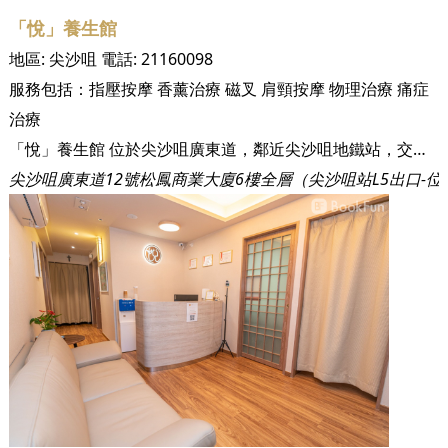
「悅」養生館
地區:
尖沙咀
電話:
21160098
服務包括：
指壓按摩
香薰治療
磁叉
肩頸按摩
物理治療
痛症
治療
「悅」養生館 位於尖沙咀廣東道，鄰近尖沙咀地鐵站，交通方便為客人於下班後或購物後到店鋪進行服務。 註冊中醫師主理,設計獨一無二的痛症解決方案,採用日式禪風的裝潢 ,氣氛寧靜舒適
尖沙咀廣東道12號松鳳商業大廈6樓全層（尖沙咀站L5出口-