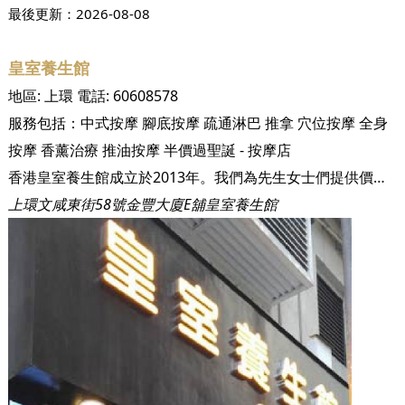
最後更新：
2026-08-08
皇室養生館
地區:
上環
電話:
60608578
服務包括：
中式按摩
腳底按摩
疏通淋巴
推拿
穴位按摩
全身
按摩
香薰治療
推油按摩
半價過聖誕 - 按摩店
香港皇室養生館成立於2013年。我們為先生女士們提供價格實惠的按摩服務，從中式推拿到泰式按摩，服務多樣化。我們優質的服務為的就是要給各位先生女士們提供鬆懈身心、恢復活力，以及體驗再生的頂級享受。 我們為客戶提供各式各樣的服務，包括身體按摩、足底按摩、運動損傷按摩、汗蒸療法，甚至面部護理。我們一系列的服務涵蓋了大部分的按摩項目，讓您不僅能體驗身體上的活力恢復，更能通過我們特選的護膚產品，氧化您的肌膚並達到養顏效果。
上環文咸東街58號金豐大廈E舖皇室養生館