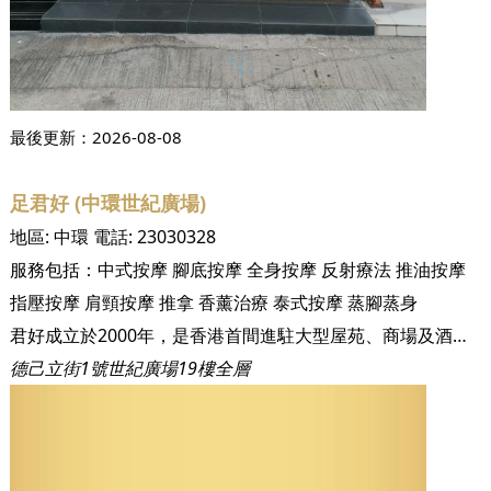
最後更新：
2026-08-08
足君好 (中環世紀廣場)
地區:
中環
電話:
23030328
服務包括：
中式按摩
腳底按摩
全身按摩
反射療法
推油按摩
指壓按摩
肩頸按摩
推拿
香薰治療
泰式按摩
蒸腳蒸身
君好成立於2000年，是香港首間進駐大型屋苑、商場及酒店的足底按摩休閒中心。成立至今已為超過三十萬名尊貴客戶提供健康休閒的養身保健服務。足君好集合了眾多人力、物力，針對現代人健康的問題展開研究，以中國數千年的養身之道－足底按摩及全身穴位推拿，配合優閒泰式裝修與頂級設備，徹底顛覆傳統對按摩、推拿的既定形象，讓您及您的家人安心又輕鬆地達到養身的功效！ 本集團至今已開設十三間沐足保健中心，遍佈港九新界，包括黃埔區、將軍澳區、香港區及荃灣等，未來將於不同地區開設分店以為各區居民服務。 足君好嚴格控管衛生環境及服務品質，讓注重養身的您同時享有最高等級的服務與最經濟實惠的消費。
德己立街1號世紀廣場19樓全層