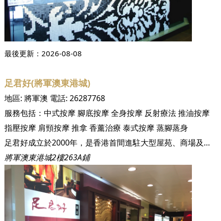
最後更新：
2026-08-08
足君好(將軍澳東港城)
地區:
將軍澳
電話:
26287768
服務包括：
中式按摩
腳底按摩
全身按摩
反射療法
推油按摩
指壓按摩
肩頸按摩
推拿
香薰治療
泰式按摩
蒸腳蒸身
足君好成立於2000年，是香港首間進駐大型屋苑、商場及酒店的足底按摩休閒中心。成立至今已為超過三十萬名尊貴客戶提供健康休閒的養身保健服務。足君好集合了眾多人力、物力，針對現代人健康的問題展開研究，以中國數千年的養身之道－足底按摩及全身穴位推拿，配合優閒泰式裝修與頂級設備，徹底顛覆傳統對按摩、推拿的既定形象，讓您及您的家人安心又輕鬆地達到養身的功效！ 本集團至今已開設十三間沐足保健中心，遍佈港九新界，包括黃埔區、將軍澳區、香港區及荃灣等，未來將於不同地區開設分店以為各區居民服務。 足君好嚴格控管衛生環境及服務品質，讓注重養身的您同時享有最高等級的服務與最經濟實惠的消費。
將軍澳東港城2樓263A鋪