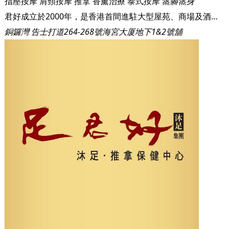
指壓按摩
肩頸按摩
推拿
香薰治療
泰式按摩
蒸腳蒸身
君好成立於2000年，是香港首間進駐大型屋苑、商場及酒店的足底按摩休閒中心。成立至今已為超過三十萬名尊貴客戶提供健康休閒的養身保健服務。足君好集合了眾多人力、物力，針對現代人健康的問題展開研究，以中國數千年的養身之道－足底按摩及全身穴位推拿，配合優閒泰式裝修與頂級設備，徹底顛覆傳統對按摩、推拿的既定形象，讓您及您的家人安心又輕鬆地達到養身的功效！ 本集團至今已開設十三間沐足保健中心，遍佈港九新界，包括黃埔區、將軍澳區、香港區及荃灣等，未來將於不同地區開設分店以為各區居民服務。 足君好嚴格控管衛生環境及服務品質，讓注重養身的您同時享有最高等級的服務與最經濟實惠的消費。
銅鑼灣 告士打道264-268號海宮大厦地下1&2號舖