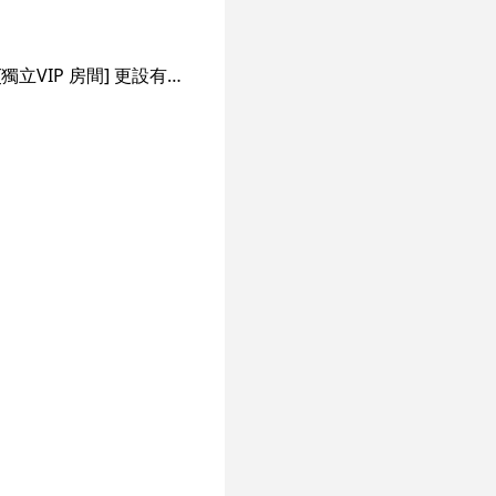
～佔地二千尺分上下兩層優雅舒適、 鄰近地鐵行三至四分鐘就到步啦, 私隱度高並設多間[獨立VIP 房間] 更設有客人獨立儲物櫃 三五知己來都無問題！ 設有遠紅外線汗蒸腳, 香薰推油按摩,足療，穴位經絡等服務！