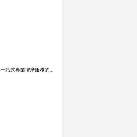
足府是一間位於太子和觀塘的按摩店，成立於2008年，一直堅守‘ 以客為本 ’的宗旨，提供一站式專業按摩服務的專門店，成功地建立口碑。 短短數年多 ， 已為 超過十萬名尊貴客戶提供健康休閒的養身保健服務。