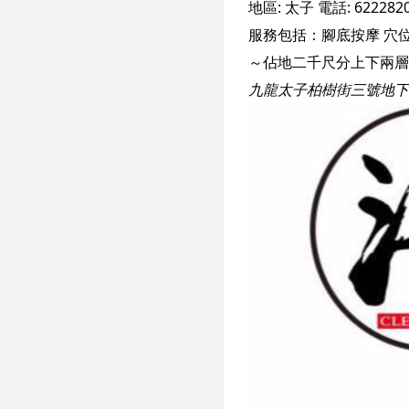
地區:
太子
電話:
622282
服務包括：
腳底按摩
穴
九龍太子柏樹街三號地下