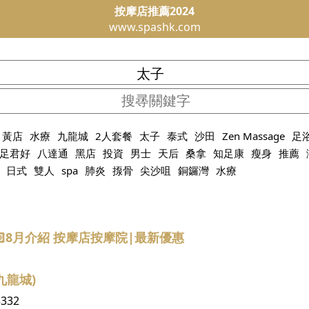
按摩店推薦2024
www.spashk.com
黃店
水療
九龍城
2人套餐
太子
泰式
沙田
Zen Massage
足
足君好
八達通
黑店
投資
男士
天后
桑拿
知足康
瘦身
推薦
日式
雙人
spa
肺炎
揼骨
尖沙咀
銅鑼灣
水療
🏻8月介紹 按摩店按摩院|最新優惠
九龍城)
3332