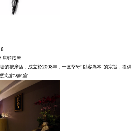
18
摩
肩頸按摩
宜豐大廈1樓A室