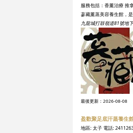
服務包括：
香薰治療
推
九龍城打鼓嶺道81號地
最後更新：
2026-08-08
盈歡聚足底汗蒸養生館 
地區:
太子
電話:
241126