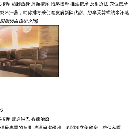
底按摩
蒸腳蒸身
肩頸按摩
指壓按摩
推油按摩
反射療法
穴位按摩
界限街與白楊街之間)
22
壓按摩
疏通淋巴
香薰治療
供最專業的意見 裝潢簡潔優雅 多間獨立美容房 確保私隱