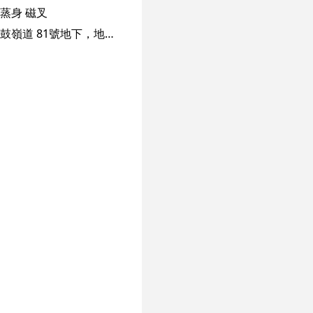
蒸身
磁叉
蔘藏薰蒸美容養生館，是蔘藏發展（國際）集團有限公司附屬機構。總店坐落於九龍城打鼓嶺道 81號地下，地舖連二樓面積近 2,000平方尺。提供舒適，整潔和寧靜的環境，給繁忙的都市人一個偷閒養生的好去處。為配合客戶生活繁忙，但又注重身體保養的需要。本店抱著盡量方便顧客的前提，積極在各區開拓分店，務求令客戶能在勞累的工作之後，可以偷閒享受舒適又保健的理療服務。我們旗下除了總店，現已在尖沙咀，銅鑼灣，荃灣和太子開設了分店。