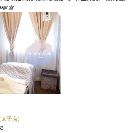
4樓A室
（太子店）
33