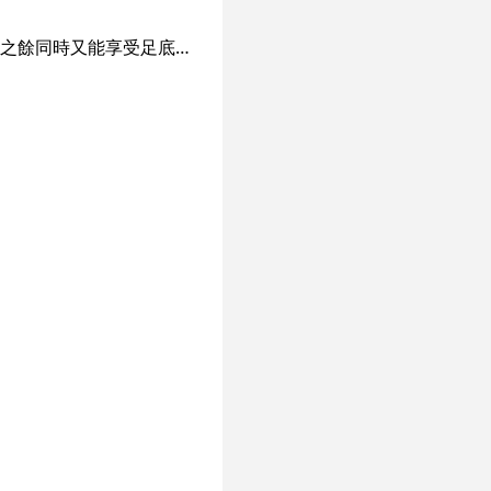
環境樸素舒適，特設韓式納米汗蒸，助你排毒兼促進皮膚新陳代謝。想享受韓式納米汗蒸之餘同時又能享受足底按摩？ 盈歡聚 就會是你的一站式專業按摩美容護理好選擇！ 盈歡聚 提供的服務種類繁多，由招牌的韓式納米汗蒸，以至是足底保健、身體穴位保健等療程均應有盡有，讓客人不用四處奔走已能獲得最高享受！