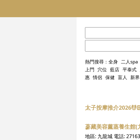
熱門搜尋：
全身
二人spa
上門
穴位
藍店
平泰式
惠
情侶
保健
盲人
新界
太子按摩推介2026
蔘藏美容薰蒸養生館(
地區:
九龍城
電話:
2716